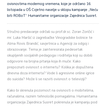
ovisnostima modernog vremena, koje je održano 16.
listopada u OŠ Cvjetno naselje u sklopu kampanje „Neću
biti ROBoT“ Humanitarne organizacije Zajednica Susret.
Stručno predavanje održali su prof.dr.sc. Zoran Zoričić i
mr. Luka Maršić iz zagrebačke Vinogradske bolnice te
Alma Rovis Brandić, savjetnica u Agenciji za odgoj i
obrazovanje. Tema je zainteresirala pedesetak
okupljenih socijalnih pedagoga i roditelja koji su dobili
odgovore na brojna pitanja koja ih muče: Kako
prepoznati ovisnost o internetu? Kolika je dopuštena
dnevna doza interneta? Vode li agresivne online igrice
do suicida? Može li se razviti ovisnost o televiziji?
Kako bi skrenula pozornost na ovisnosti o mobitelima,
računalima, raznim tehnološki pomagalima, Humanitarna
organizacija Zajednica Susret pokrenula je kampanju pod