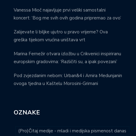
Vanessa Mioč najavljuje prvi veliki samostalni
koncert: ‘Bog me svih ovih godina pripremao za ovo’
Zalijevate li biljke ujutro u pravo vrijeme? Ova
greška tijekom vrućina uništava vrt
Marina Fernežir otvara izložbu u Crikvenici inspiriranu
europskim gradovima: ‘Različiti su, a ipak povezani’
Pod zvjezdanim nebom: Urban&4 i Amira Medunjanin
ovoga tjedna u Kaštelu Morosini-Grimani
OZNAKE
(Pro)Čitaj medije - mladi i medijska pismenost danas