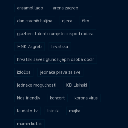
ansambl lado
arena zagreb
dan crvenih haljina
djeca
film
glazbeni talenti i umjetnici ispod radara
HNK Zagreb
hrvatska
hrvatski savez gluhoslijepih osoba dodir
izložba
jednaka prava za sve
jednake mogućnosti
KD Lisinski
kids friendly
koncert
korona virus
laudato tv
lisinski
majka
mamin kutak