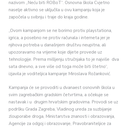
nazivom „Neću biti ROBoT“. Osnovna škola Cvjetno
naselje aktivno se uključila u ovu kampanju koja je
započela u svibnju i traje do kraja godine.
„Ovom kampanjom se ne borimo protiv playstationa,
igrica, a posebno ne protiv računala i interneta jer je
njihova potreba u današnjem društvu neupitna, ali
upozoravamo na vrijeme koje dijete provede uz
tehnologije. Prema mišljenju stručnjaka to je najviše dva
sata dnevno, a sve više od toga može biti štetno“,
izjavila je voditeljica kampanje Miroslava Rožanković.
Kampanja će se provoditi u dvanaest osnovnih škola u
svim zagrebačkim gradskim četvrtima, a očekuje se
nastavak i u drugim hrvatskim gradovima. Provodi se uz
podršku Grada Zagreba, Vladinog ureda za suzbijanje
zlouporabe droga, Ministarstva znanosti i obrazovanja,
Agencije za odgoj i obrazovanje, Pravobraniteljice za