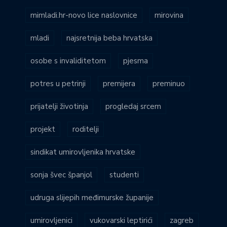
mimladi.hr-novo lice naslovnice
mirovina
mladi
najsretnija beba hrvatska
osobe s invaliditetom
pjesma
potres u petrinji
premijera
preminuo
prijatelji životinja
progledaj srcem
projekt
roditelji
sindikat umirovljenika hrvatske
sonja švec španjol
studenti
udruga slijepih međimurske županije
umirovljenici
vukovarski leptirići
zagreb