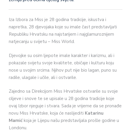
Iza Izbora za Miss je 28 godina tradicije, iskustva i
napretka, 28 djevojaka koje su imale čast predstavljati
Republiku Hrvatsku na najstarijem i najglamuroznijem
natjecanju u svijetu – Miss World.
Djevojke su osim ljepote imale karakter i karizmu, ali i
pokazale svijetu svoje kvalitete, običaje i kulturu koju
nose u svojim srcima. Njihov put nije bio lagan, puno su
radile, ulagale i učile, ali i ostvarile.
Zajedno sa Direkcijom Miss Hrvatske ostvarile su svoje
ciljeve i snove te se upisale u 28 godina tradicije koje
ovaj Izbor njeguje i stvara. Sada je vrijeme da se pronađe
novu Miss Hrvatske, koja će naslijediti
Katarinu
Mamić
koja je Lijepu našu predstavljala prošle godine u
Londonu.