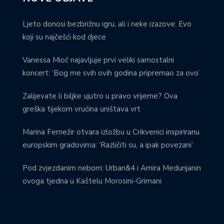
Ljeto donosi bezbrižnu igru, ali i neke izazove: Evo
koji su najčešći kod djece
Vanessa Mioč najavljuje prvi veliki samostalni
koncert: ‘Bog me svih ovih godina pripremao za ovo’
Zalijevate li biljke ujutro u pravo vrijeme? Ova
greška tijekom vrućina uništava vrt
Marina Fernežir otvara izložbu u Crikvenici inspiriranu
europskim gradovima: ‘Različiti su, a ipak povezani’
Pod zvjezdanim nebom: Urban&4 i Amira Medunjanin
ovoga tjedna u Kaštelu Morosini-Grimani