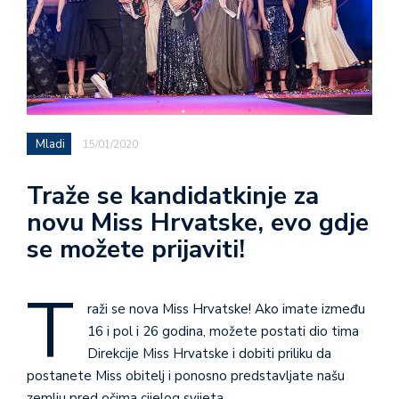
Mladi
15/01/2020
Traže se kandidatkinje za
novu Miss Hrvatske, evo gdje
se možete prijaviti!
T
raži se nova Miss Hrvatske! Ako imate između
16 i pol i 26 godina, možete postati dio tima
Direkcije Miss Hrvatske i dobiti priliku da
postanete Miss obitelj i ponosno predstavljate našu
zemlju pred očima cijelog svijeta.