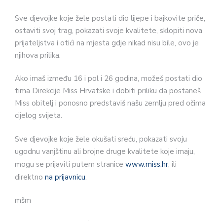
Sve djevojke koje žele postati dio lijepe i bajkovite priče,
ostaviti svoj trag, pokazati svoje kvalitete, sklopiti nova
prijateljstva i otići na mjesta gdje nikad nisu bile, ovo je
njihova prilika.
Ako imaš između 16 i pol i 26 godina, možeš postati dio
tima Direkcije Miss Hrvatske i dobiti priliku da postaneš
Miss obitelj i ponosno predstaviš našu zemlju pred očima
cijelog svijeta.
Sve djevojke koje žele okušati sreću, pokazati svoju
ugodnu vanjštinu ali brojne druge kvalitete koje imaju,
mogu se prijaviti putem stranice
www.miss.hr
, ili
direktno
na prijavnicu
.
mšm