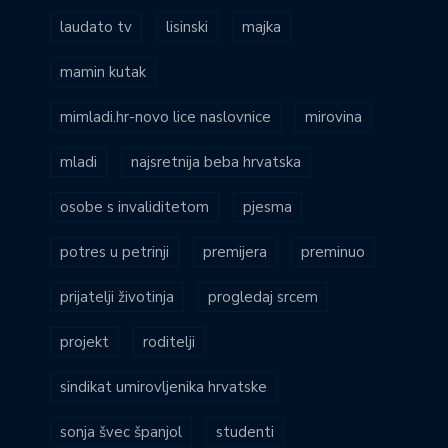
laudato tv
lisinski
majka
mamin kutak
mimladi.hr-novo lice naslovnice
mirovina
mladi
najsretnija beba hrvatska
osobe s invaliditetom
pjesma
potres u petrinji
premijera
preminuo
prijatelji životinja
progledaj srcem
projekt
roditelji
sindikat umirovljenika hrvatske
sonja švec španjol
studenti