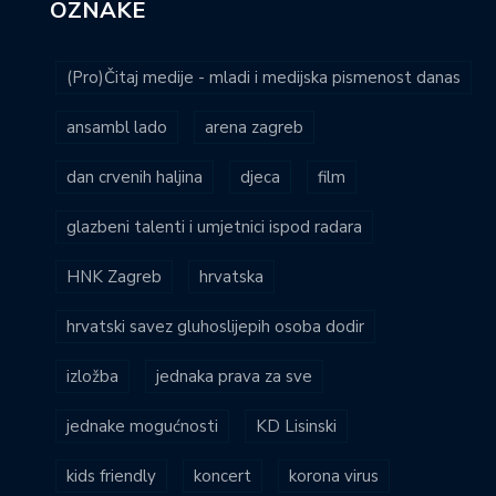
OZNAKE
(Pro)Čitaj medije - mladi i medijska pismenost danas
ansambl lado
arena zagreb
dan crvenih haljina
djeca
film
glazbeni talenti i umjetnici ispod radara
HNK Zagreb
hrvatska
hrvatski savez gluhoslijepih osoba dodir
izložba
jednaka prava za sve
jednake mogućnosti
KD Lisinski
kids friendly
koncert
korona virus