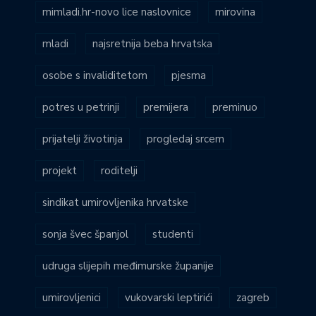
mimladi.hr-novo lice naslovnice
mirovina
mladi
najsretnija beba hrvatska
osobe s invaliditetom
pjesma
potres u petrinji
premijera
preminuo
prijatelji životinja
progledaj srcem
projekt
roditelji
sindikat umirovljenika hrvatske
sonja švec španjol
studenti
udruga slijepih međimurske županije
umirovljenici
vukovarski leptirići
zagreb