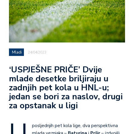
Mladi
24/04/2023
‘USPJEŠNE PRIČE’ Dvije
mlade desetke briljiraju u
zadnjih pet kola u HNL-u;
jedan se bori za naslov, drugi
za opstanak u ligi
U
posljednjih pet kola lige, dva perspektivna
mlada veznjaka –
Baturina
i
Pršir
– izdvojili