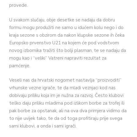
provede.
U svakom slučaju, obje desetke se nadaju da dobru
formu mogu produžiti ne samo u idućem kolu nego i do
kraja sezone s obzirom da nakon klupske sezone ih čeka
Europsko prvenstvo U21 na kojem će pod vodstvom
novog izbornika tražiti što bolji plasman, te se nadaju da
mogu kao i “veliki” Vatreni napraviti rezultat za
pamćenje.
Veseli nas da hrvatski nogomet nastavlja “proizvoditi”
vrhunske vezne igrače, te da mladi veznjaci kod nas
dobivaju priliku koja im je nužna za razvoj. Često klubovi
teško daju priliku mladima pod izlikom borbe za trofej ili
pak borbe za opstanak, ali na ova dva primjera vidimo da
to nije uvijek tako, te da od toga profitiraju prije svega
sami klubovi, a onda i sami igrači.