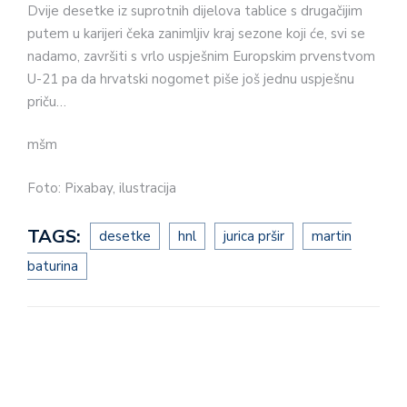
Dvije desetke iz suprotnih dijelova tablice s drugačijim
putem u karijeri čeka zanimljiv kraj sezone koji će, svi se
nadamo, završiti s vrlo uspješnim Europskim prvenstvom
U-21 pa da hrvatski nogomet piše još jednu uspješnu
priču…
mšm
Foto: Pixabay, ilustracija
TAGS:
desetke
hnl
jurica pršir
martin
baturina