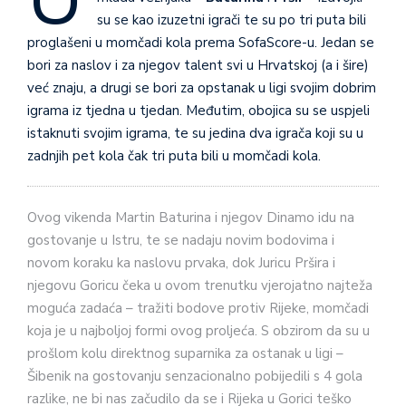
su se kao izuzetni igrači te su po tri puta bili
proglašeni u momčadi kola prema SofaScore-u. Jedan se
bori za naslov i za njegov talent svi u Hrvatskoj (a i šire)
već znaju, a drugi se bori za opstanak u ligi svojim dobrim
igrama iz tjedna u tjedan. Međutim, obojica su se uspjeli
istaknuti svojim igrama, te su jedina dva igrača koji su u
zadnjih pet kola čak tri puta bili u momčadi kola.
Ovog vikenda Martin Baturina i njegov Dinamo idu na
gostovanje u Istru, te se nadaju novim bodovima i
novom koraku ka naslovu prvaka, dok Juricu Pršira i
njegovu Goricu čeka u ovom trenutku vjerojatno najteža
moguća zadaća – tražiti bodove protiv Rijeke, momčadi
koja je u najboljoj formi ovog proljeća. S obzirom da su u
prošlom kolu direktnog suparnika za ostanak u ligi –
Šibenik na gostovanju senzacionalno pobijedili s 4 gola
razlike, ne bi nas začudilo da se i Rijeka u Gorici teško