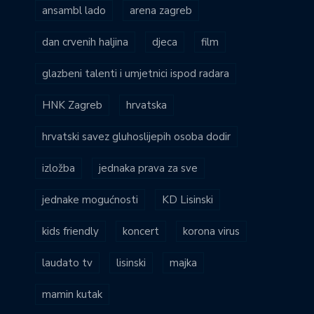
ansambl lado
arena zagreb
dan crvenih haljina
djeca
film
glazbeni talenti i umjetnici ispod radara
HNK Zagreb
hrvatska
hrvatski savez gluhoslijepih osoba dodir
izložba
jednaka prava za sve
jednake mogućnosti
KD Lisinski
kids friendly
koncert
korona virus
laudato tv
lisinski
majka
mamin kutak