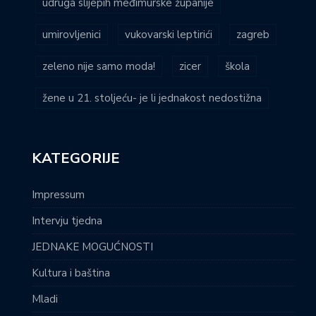
udruga slijepih međimurske županije
umirovljenici
vukovarski leptirići
zagreb
zeleno nije samo moda!
zicer
škola
žene u 21. stoljeću- je li jednakost nedostižna
KATEGORIJE
Impressum
Intervju tjedna
JEDNAKE MOGUĆNOSTI
Kultura i baština
Mladi