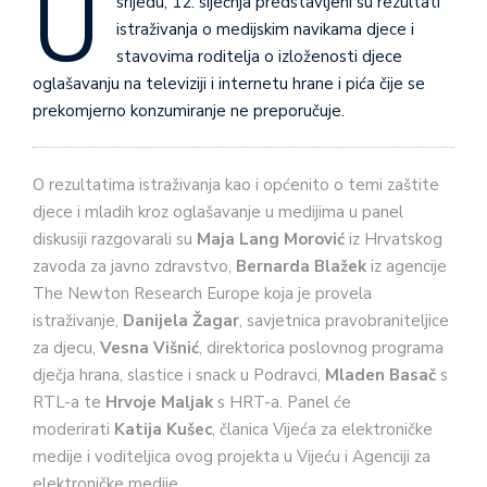
U
srijedu, 12. siječnja predstavljeni su rezultati
istraživanja o medijskim navikama djece i
stavovima roditelja o izloženosti djece
oglašavanju na televiziji i internetu hrane i pića čije se
prekomjerno konzumiranje ne preporučuje.
O rezultatima istraživanja kao i općenito o temi zaštite
djece i mladih kroz oglašavanje u medijima u panel
diskusiji razgovarali su
Maja Lang Morović
iz Hrvatskog
zavoda za javno zdravstvo,
Bernarda Blažek
iz agencije
The Newton Research Europe koja je provela
istraživanje,
Danijela Žagar
, savjetnica pravobraniteljice
za djecu,
Vesna Višnić
, direktorica poslovnog programa
dječja hrana, slastice i snack u Podravci,
Mladen Basač
s
RTL-a te
Hrvoje Maljak
s HRT-a. Panel će
moderirati
Katija Kušec
, članica Vijeća za elektroničke
medije i voditeljica ovog projekta u Vijeću i Agenciji za
elektroničke medije.