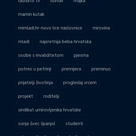
laudato tv
lisinski
majka
mamin kutak
mimladi.hr-novo lice naslovnice
mirovina
mladi
najsretnija beba hrvatska
osobe s invaliditetom
pjesma
potres u petrinji
premijera
preminuo
prijatelji životinja
progledaj srcem
projekt
roditelji
sindikat umirovljenika hrvatske
sonja švec španjol
studenti