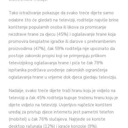
Tako istraživanje pokazuje da svako treće dijete samo
odabire što će gledati na televiziji, roditelje najviše brine
korištenje popularnih osoba ili likova za promicanje
nezdrave hrane za djecu (45%) i oglašavanje hrane koja
promovira besplatne igračke ili darove s prehrambenim
proizvodima (47%), čak 59% roditelja nije upoznato da
postoje zakonski propisi koji se primjenjuju prilikom
televizijskog oglašavanja hrane i pića te čak 78%
ispitanika podržava uvođenje zakonskih ograničenja
oglašavanja hrane u vrijeme dok djeca gledaju televiziju.
Nadalje, svako treće dijete traži hranu koju je vidjelo na
televiziji a čak 45% roditelja kupuje traženu hranu koju je
dijete vidjelo na televiziji. Uvjerljivo najčešće korišteni
uređaj za pristup djece internetu jest pametni telefon
(mobitel) u čak 76% slučajeva. Najrjeđe se koriste
desktop računala (12%) i igraće konzole (9%).