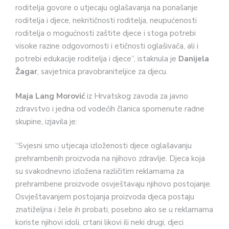
roditelja govore o utjecaju oglašavanja na ponašanje
roditelja i djece, nekritičnosti roditelja, neupućenosti
roditelja o mogućnosti zaštite djece i stoga potrebi
visoke razine odgovornosti i etičnosti oglašivača, ali i
potrebi edukacije roditelja i djece”, istaknula je
Danijela
Žagar
, savjetnica pravobraniteljice za djecu.
Maja Lang Morović
iz Hrvatskog zavoda za javno
zdravstvo i jedna od vodećih članica spomenute radne
skupine, izjavila je:
“Svjesni smo utjecaja izloženosti djece oglašavanju
prehrambenih proizvoda na njihovo zdravlje. Djeca koja
su svakodnevno izložena različitim reklamama za
prehrambene proizvode osvještavaju njihovo postojanje.
Osvještavanjem postojanja proizvoda djeca postaju
znatiželjna i žele ih probati, posebno ako se u reklamama
koriste njihovi idoli, crtani likovi ili neki drugi, djeci