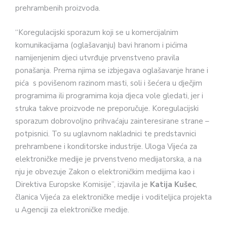
prehrambenih proizvoda.
“Koregulacijski sporazum koji se u komercijalnim
komunikacijama (oglašavanju) bavi hranom i pićima
namijenjenim djeci utvrđuje prvenstveno pravila
ponašanja. Prema njima se izbjegava oglašavanje hrane i
pića s povišenom razinom masti, soli i šećera u dječjim
programima ili programima koja djeca vole gledati, jer i
struka takve proizvode ne preporučuje. Koregulacijski
sporazum dobrovoljno prihvaćaju zainteresirane strane –
potpisnici. To su uglavnom nakladnici te predstavnici
prehrambene i konditorske industrije. Uloga Vijeća za
elektroničke medije je prvenstveno medijatorska, a na
nju je obvezuje Zakon o elektroničkim medijima kao i
Direktiva Europske Komisije”, izjavila je
Katija Kušec
,
članica Vijeća za elektroničke medije i voditeljica projekta
u Agenciji za elektroničke medije.