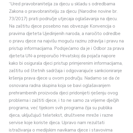
“Ured pravobranitelja za djecu u skladu s odredbama
Zakona o pravobranitelju za djecu (Narodne novine br.
73/2017) prati područje utjecaja oglašavanja na djecu.
Na zaštitu djece posebno nas obvezuje Konvencija o
pravima djeteta Ujedinjenih naroda, a naročito odredbe
o pravu djece na najvišu moguću razinu zdravlja i pravu na
pristup informacijama. Podsjećamo da je i Odbor za prava
djeteta UN-a preporučio Hrvatskoj da pojača napore
kako bi osigurala djeci pristup primjerenim informacijama,
zaštitu od štetnih sadržaja i odgovarajuće sankcioniranje
kršenja prava djece u ovom području. Nadamo se da će
osnovana radna skupina koja se bavi oglašavanjem
prehrambenih proizvoda djeci pridonijeti rješenju ovog
problema i zaštiti djece, i to ne samo za vrijeme dječjih
programa, već tijekom svih programa čija su publika
djeca, uključujući teletekst, društvene mreže i razne
servise koje koriste djeca. Upravo nam rezultati
istraživanja o medijskim navikama djece i stavovima