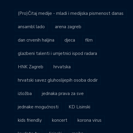
(Pro)Čitaj medije - mladi i medijska pismenost danas
ansambl lado
arena zagreb
dan crvenih haljina
djeca
film
glazbeni talenti i umjetnici ispod radara
HNK Zagreb
hrvatska
hrvatski savez gluhoslijepih osoba dodir
izložba
jednaka prava za sve
jednake mogućnosti
KD Lisinski
kids friendly
koncert
korona virus