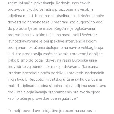
zanimljivi načini prikazivanja. Redovit unos takvih
proizvoda, ukoliko se radi o proizvodima s visokim
udjelima masti, transmasnih kiselina, soli ili šećera, može
dovesti do neravnoteže u prehrani, što dugoročno vodi
do porasta tjelesne mase. Reguliranje oglašavanja
proizvodima s visokim udjelima masti, soli i šećera iz
javnozdravstvene je perspektive intervencija kojom
promjenom okruženja djelujemo na navike velikog broja
ljudi što predstavlja značajan korak u prevenciji debljine.
Kako bismo do toga i doveli na razini Europske unije
provodi se zajednička akcija koja državama članicama
izradom protokola pruža podršku u provedbi nacionalnih
inicijativa. U Republici Hrvatskoj u tu je svrhu osnovana
multidisciplinarna radna skupina koja za cilj ima uspostavu
reguliranja oglašavanja prehrambenih proizvoda djece
kao i praćenje provedbe ove regulative.”
Temelj i povod ove inicijative je recentna europska