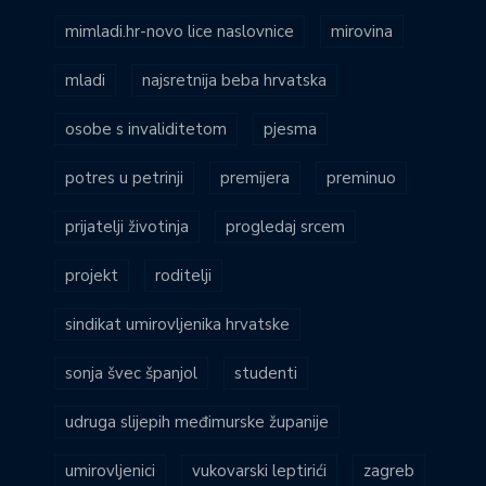
mimladi.hr-novo lice naslovnice
mirovina
mladi
najsretnija beba hrvatska
osobe s invaliditetom
pjesma
potres u petrinji
premijera
preminuo
prijatelji životinja
progledaj srcem
projekt
roditelji
sindikat umirovljenika hrvatske
sonja švec španjol
studenti
udruga slijepih međimurske županije
umirovljenici
vukovarski leptirići
zagreb