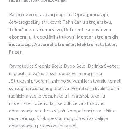
rada i nastavak obrazovanja.
Raspoloživi obrazovni programi:
Opća gimnazija
,
četverogodišnji strukovni:
Tehničar u strojarstvu,
Tehničar za računarstvo, Referent za poslovnu
ekonomiju
, trogodišnji strukovni:
Monter strojarskih
instalacija, Automehatroničar, Elektroinstalater,
Frizer
.
Ravnateljica Srednje škole Dugo Selo, Darinka Svetec,
naglasila je važnost svih obrazovnih programa:
„Strukovni programi iznimno su važni jer stvaraju temelj
svakog funkcionalnog društva. Potreba za kvalificiranim
radnicima sve je veća, kako u Hrvatskoj, tako i u
inozemstvu. Učenici koji se odluče za strukovno
obrazovanje vrlo brzo stječu kompetencije za tržište
rada te imaju širok spektar mogućnosti za daljnje
obrazovanje i profesionalni razvoj.