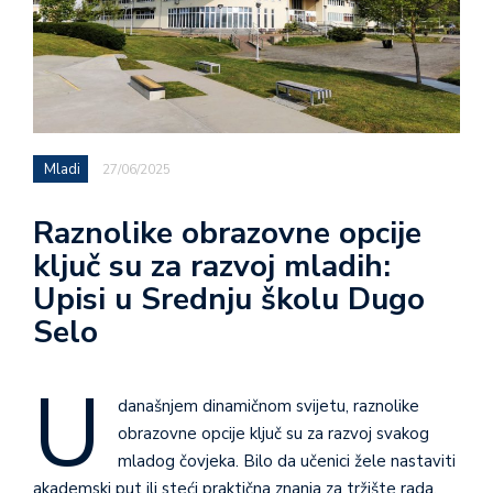
Mladi
27/06/2025
Raznolike obrazovne opcije
ključ su za razvoj mladih:
Upisi u Srednju školu Dugo
Selo
U
današnjem dinamičnom svijetu, raznolike
obrazovne opcije ključ su za razvoj svakog
mladog čovjeka. Bilo da učenici žele nastaviti
akademski put ili steći praktična znanja za tržište rada,