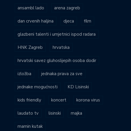
ansambl lado
arena zagreb
dan crvenih haljina
djeca
film
glazbeni talenti i umjetnici ispod radara
HNK Zagreb
hrvatska
hrvatski savez gluhoslijepih osoba dodir
izložba
jednaka prava za sve
jednake mogućnosti
KD Lisinski
kids friendly
koncert
korona virus
laudato tv
lisinski
majka
mamin kutak