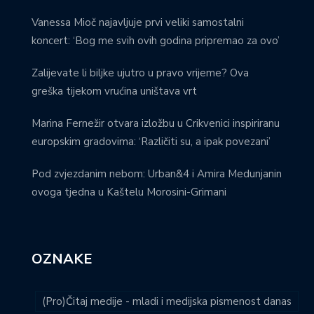
Vanessa Mioč najavljuje prvi veliki samostalni
koncert: ‘Bog me svih ovih godina pripremao za ovo’
Zalijevate li biljke ujutro u pravo vrijeme? Ova
greška tijekom vrućina uništava vrt
Marina Fernežir otvara izložbu u Crikvenici inspiriranu
europskim gradovima: ‘Različiti su, a ipak povezani’
Pod zvjezdanim nebom: Urban&4 i Amira Medunjanin
ovoga tjedna u Kaštelu Morosini-Grimani
OZNAKE
(Pro)Čitaj medije - mladi i medijska pismenost danas