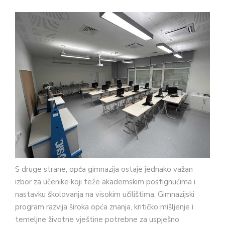
S druge strane, opća gimnazija ostaje jednako važan
izbor za učenike koji teže akademskim postignućima i
nastavku školovanja na visokim učilištima. Gimnazijski
program razvija široka opća znanja, kritičko mišljenje i
temeljne životne vještine potrebne za uspješno