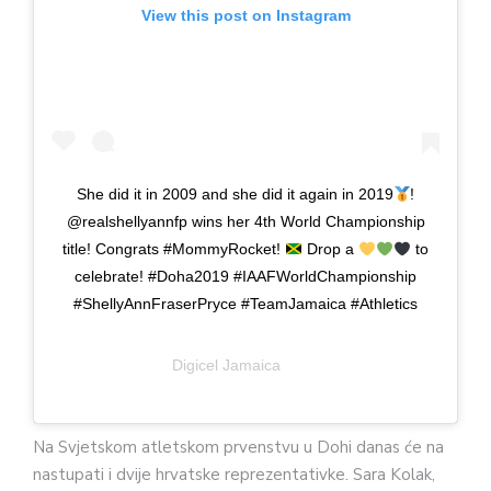
View this post on Instagram
She did it in 2009 and she did it again in 2019
!
@realshellyannfp wins her 4th World Championship
title! Congrats #MommyRocket!
Drop a
to
celebrate! #Doha2019 #IAAFWorldChampionship
#ShellyAnnFraserPryce #TeamJamaica #Athletics
A post shared by
Digicel Jamaica
(@digiceljamaica) on
Sep 29,
Na Svjetskom atletskom prvenstvu u Dohi danas će na
nastupati i dvije hrvatske reprezentativke. Sara Kolak,