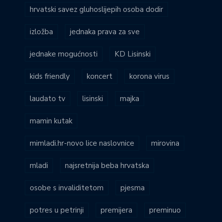
hrvatski savez gluhoslijepih osoba dodir
izložba
jednaka prava za sve
jednake mogućnosti
KD Lisinski
kids friendly
koncert
korona virus
laudato tv
lisinski
majka
mamin kutak
mimladi.hr-novo lice naslovnice
mirovina
mladi
najsretnija beba hrvatska
osobe s invaliditetom
pjesma
potres u petrinji
premijera
preminuo