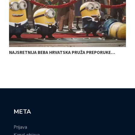
NAJSRETNIJA BEBA HRVATSKA PRUŽA PREPORUKE…
K
META
Prijava
Kanal objava