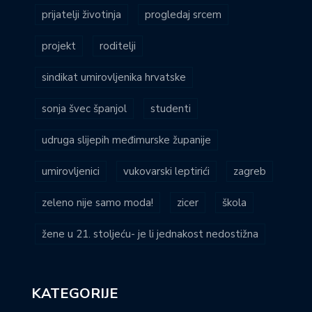
prijatelji životinja
progledaj srcem
projekt
roditelji
sindikat umirovljenika hrvatske
sonja švec španjol
studenti
udruga slijepih međimurske županije
umirovljenici
vukovarski leptirići
zagreb
zeleno nije samo moda!
zicer
škola
žene u 21. stoljeću- je li jednakost nedostižna
KATEGORIJE