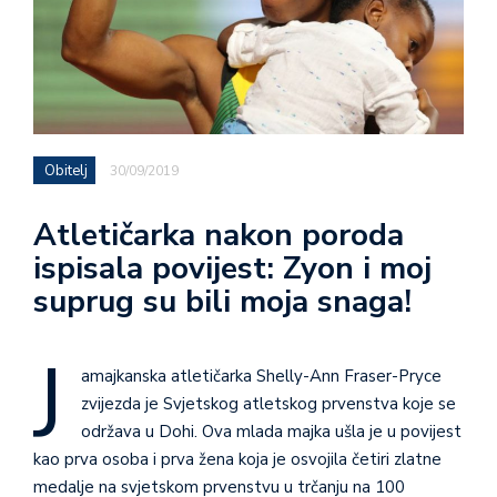
Obitelj
30/09/2019
Atletičarka nakon poroda
ispisala povijest: Zyon i moj
suprug su bili moja snaga!
J
amajkanska atletičarka Shelly-Ann Fraser-Pryce
zvijezda je Svjetskog atletskog prvenstva koje se
održava u Dohi. Ova mlada majka ušla je u povijest
kao prva osoba i prva žena koja je osvojila četiri zlatne
medalje na svjetskom prvenstvu u trčanju na 100