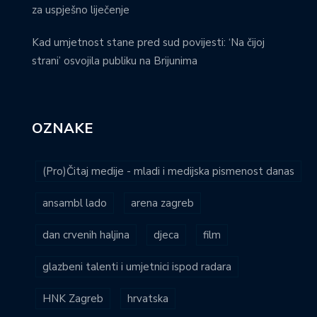
za uspješno liječenje
Kad umjetnost stane pred sud povijesti: ‘Na čijoj
strani’ osvojila publiku na Brijunima
OZNAKE
(Pro)Čitaj medije - mladi i medijska pismenost danas
ansambl lado
arena zagreb
dan crvenih haljina
djeca
film
glazbeni talenti i umjetnici ispod radara
HNK Zagreb
hrvatska