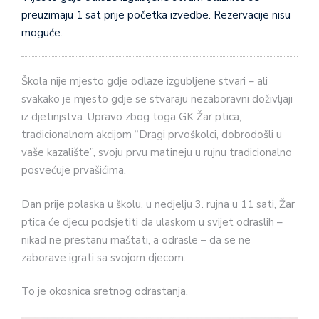
preuzimaju 1 sat prije početka izvedbe. Rezervacije nisu
moguće.
Škola nije mjesto gdje odlaze izgubljene stvari – ali
svakako je mjesto gdje se stvaraju nezaboravni doživljaji
iz djetinjstva. Upravo zbog toga GK Žar ptica,
tradicionalnom akcijom “Dragi prvoškolci, dobrodošli u
vaše kazalište”, svoju prvu matineju u rujnu tradicionalno
posvećuje prvašićima.
Dan prije polaska u školu, u nedjelju 3. rujna u 11 sati, Žar
ptica će djecu podsjetiti da ulaskom u svijet odraslih –
nikad ne prestanu maštati, a odrasle – da se ne
zaborave igrati sa svojom djecom.
To je okosnica sretnog odrastanja.