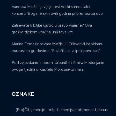
Vanessa Mioč najavljuje prvi veliki samostalni
koncert: ‘Bog me svih ovih godina pripremao za ovo’
Zalijevate li biljke ujutro u pravo vrijeme? Ova
greška tijekom vrućina uništava vrt
Marina Fernežir otvara izložbu u Crikvenici inspiriranu
europskim gradovima: ‘Različiti su, a ipak povezani’
Pod zvjezdanim nebom: Urban&4 i Amira Medunjanin
ovoga tjedna u Kaštelu Morosini-Grimani
OZNAKE
(Pro)Čitaj medije - mladi i medijska pismenost danas