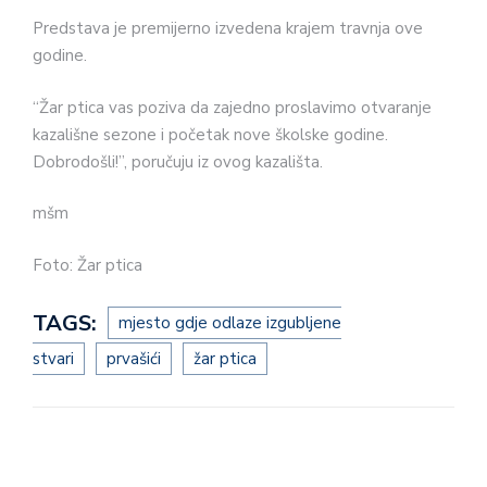
Predstava je premijerno izvedena krajem travnja ove
godine.
“Žar ptica vas poziva da zajedno proslavimo otvaranje
kazališne sezone i početak nove školske godine.
Dobrodošli!”, poručuju iz ovog kazališta.
mšm
Foto: Žar ptica
TAGS:
mjesto gdje odlaze izgubljene
stvari
prvašići
žar ptica