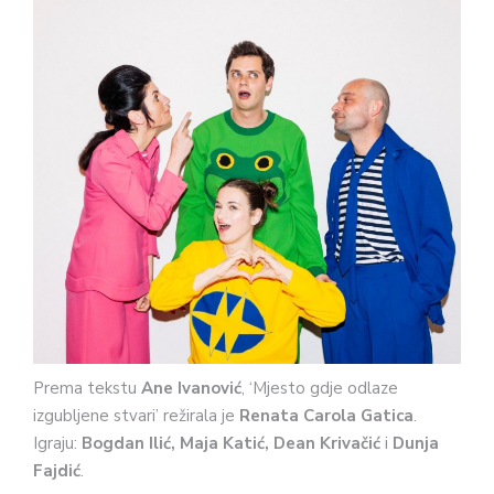
Prema tekstu
Ane Ivanović
, ‘Mjesto gdje odlaze
izgubljene stvari’ režirala je
Renata Carola Gatica
.
Igraju:
Bogdan Ilić, Maja Katić, Dean Krivačić
i
Dunja
Fajdić
.