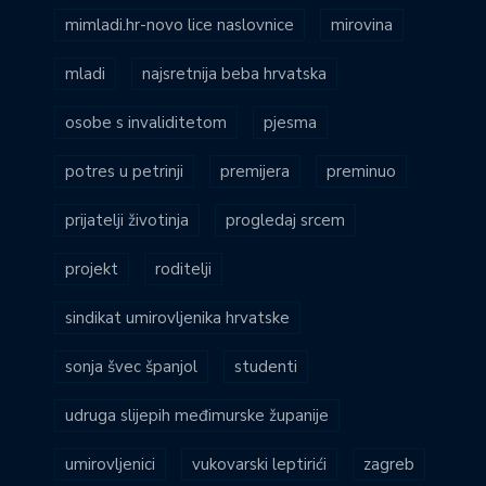
mimladi.hr-novo lice naslovnice
mirovina
mladi
najsretnija beba hrvatska
osobe s invaliditetom
pjesma
potres u petrinji
premijera
preminuo
prijatelji životinja
progledaj srcem
projekt
roditelji
sindikat umirovljenika hrvatske
sonja švec španjol
studenti
udruga slijepih međimurske županije
umirovljenici
vukovarski leptirići
zagreb