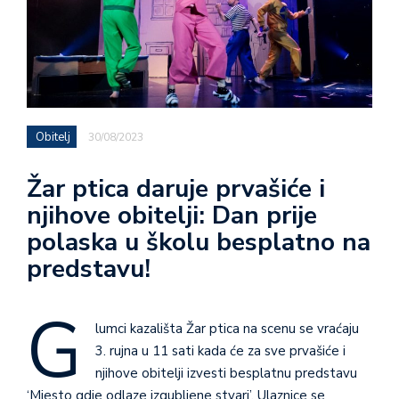
Obitelj
30/08/2023
Žar ptica daruje prvašiće i
njihove obitelji: Dan prije
polaska u školu besplatno na
predstavu!
G
lumci kazališta Žar ptica na scenu se vraćaju
3. rujna u 11 sati kada će za sve prvašiće i
njihove obitelji izvesti besplatnu predstavu
‘Mjesto gdje odlaze izgubljene stvari’. Ulaznice se