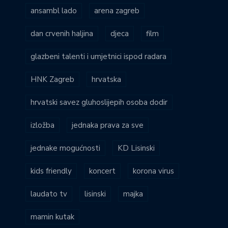
ansambl lado
arena zagreb
dan crvenih haljina
djeca
film
glazbeni talenti i umjetnici ispod radara
HNK Zagreb
hrvatska
hrvatski savez gluhoslijepih osoba dodir
izložba
jednaka prava za sve
jednake mogućnosti
KD Lisinski
kids friendly
koncert
korona virus
laudato tv
lisinski
majka
mamin kutak