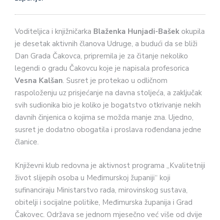
Voditeljica i knjižničarka
Blaženka Hunjadi-Bašek
okupila
je desetak aktivnih članova Udruge, a budući da se bliži
Dan Grada Čakovca, pripremila je za čitanje nekoliko
legendi o gradu Čakovcu koje je napisala profesorica
Vesna Kalšan
. Susret je protekao u odličnom
raspoloženju uz prisjećanje na davna stoljeća, a zaključak
svih sudionika bio je koliko je bogatstvo otkrivanje nekih
davnih činjenica o kojima se možda manje zna. Ujedno,
susret je dodatno obogatila i proslava rođendana jedne
članice.
Književni klub redovna je aktivnost programa „Kvalitetniji
život slijepih osoba u Međimurskoj županiji“ koji
sufinanciraju Ministarstvo rada, mirovinskog sustava,
obitelji i socijalne politike, Međimurska županija i Grad
Čakovec. Održava se jednom mjesečno već više od dvije