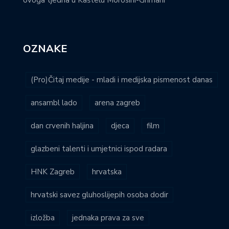
OZNAKE
(Pro)Čitaj medije - mladi i medijska pismenost danas
ansambl lado
arena zagreb
dan crvenih haljina
djeca
film
glazbeni talenti i umjetnici ispod radara
HNK Zagreb
hrvatska
hrvatski savez gluhoslijepih osoba dodir
izložba
jednaka prava za sve