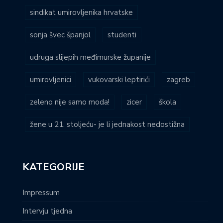
sindikat umirovljenika hrvatske
sonja švec španjol
studenti
udruga slijepih međimurske županije
umirovljenici
vukovarski leptirići
zagreb
zeleno nije samo moda!
zicer
škola
žene u 21. stoljeću- je li jednakost nedostižna
KATEGORIJE
Impressum
Intervju tjedna