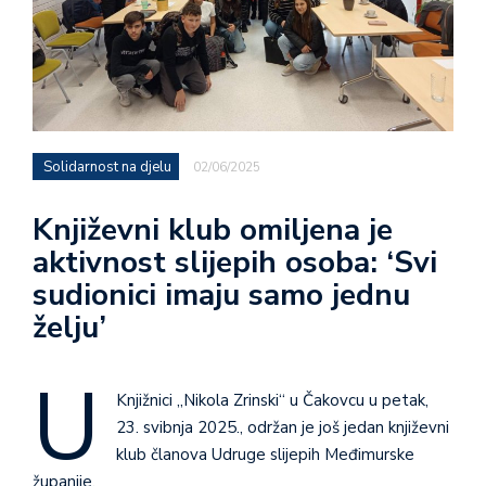
Solidarnost na djelu
02/06/2025
Književni klub omiljena je
aktivnost slijepih osoba: ‘Svi
sudionici imaju samo jednu
želju’
U
Knjižnici „Nikola Zrinski“ u Čakovcu u petak,
23. svibnja 2025., održan je još jedan književni
klub članova Udruge slijepih Međimurske
županije.