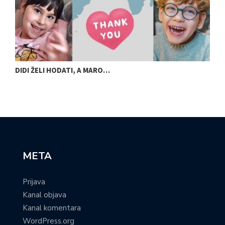
DIDI ŽELI HODATI, A MARO…
U
META
Prijava
Kanal objava
Kanal komentara
WordPress.org