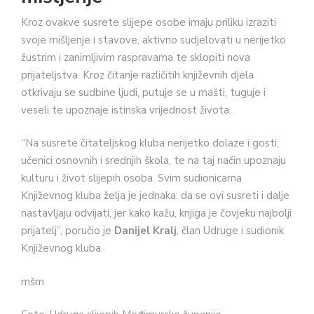
Kroz ovakve susrete slijepe osobe imaju priliku izraziti
svoje mišljenje i stavove, aktivno sudjelovati u nerijetko
žustrim i zanimljivim raspravama te sklopiti nova
prijateljstva. Kroz čitanje različitih književnih djela
otkrivaju se sudbine ljudi, putuje se u mašti, tuguje i
veseli te upoznaje istinska vrijednost života.
“Na susrete čitateljskog kluba nerijetko dolaze i gosti,
učenici osnovnih i srednjih škola, te na taj način upoznaju
kulturu i život slijepih osoba. Svim sudionicama
Književnog kluba želja je jednaka: da se ovi susreti i dalje
nastavljaju odvijati, jer kako kažu, knjiga je čovjeku najbolji
prijatelj”, poručio je
Danijel Kralj
, član Udruge i sudionik
Književnog kluba.
mšm