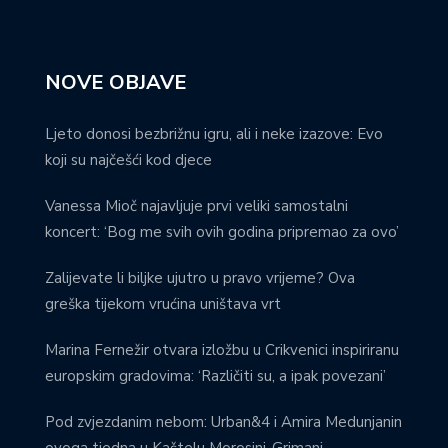
NOVE OBJAVE
Ljeto donosi bezbrižnu igru, ali i neke izazove: Evo
koji su najčešći kod djece
Vanessa Mioč najavljuje prvi veliki samostalni
koncert: ‘Bog me svih ovih godina pripremao za ovo’
Zalijevate li biljke ujutro u pravo vrijeme? Ova
greška tijekom vrućina uništava vrt
Marina Fernežir otvara izložbu u Crikvenici inspiriranu
europskim gradovima: ‘Različiti su, a ipak povezani’
Pod zvjezdanim nebom: Urban&4 i Amira Medunjanin
ovoga tjedna u Kaštelu Morosini-Grimani