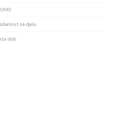
ROMO
lidarnost na djelu
eća dob