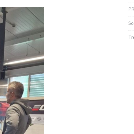
P
So
Tr