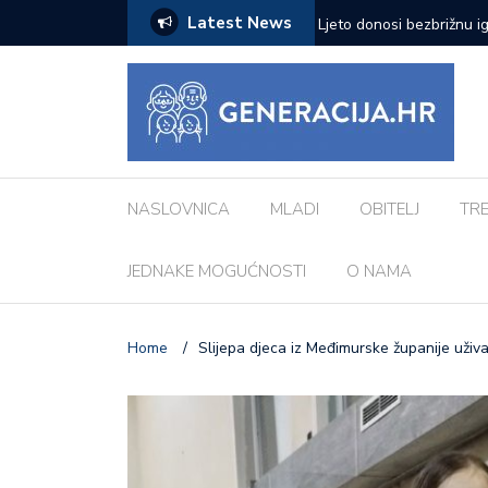
Latest News
zazove: Evo koji su najčešći kod djece
Vanessa Mioč najavljuje 
pripremao za ovo’
NASLOVNICA
MLADI
OBITELJ
TR
JEDNAKE MOGUĆNOSTI
O NAMA
Home
/
Slijepa djeca iz Međimurske županije uživa