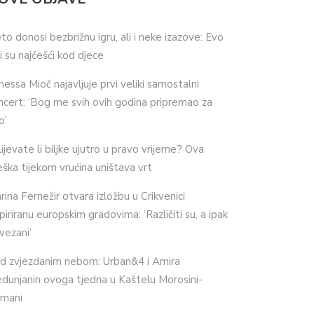
eto donosi bezbrižnu igru, ali i neke izazove: Evo
ji su najčešći kod djece
nessa Mioč najavljuje prvi veliki samostalni
ncert: ‘Bog me svih ovih godina pripremao za
o’
lijevate li biljke ujutro u pravo vrijeme? Ova
eška tijekom vrućina uništava vrt
rina Fernežir otvara izložbu u Crikvenici
spiriranu europskim gradovima: ‘Različiti su, a ipak
vezani’
d zvjezdanim nebom: Urban&4 i Amira
dunjanin ovoga tjedna u Kaštelu Morosini-
imani