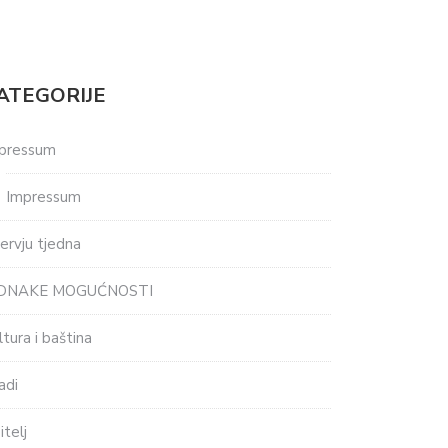
ATEGORIJE
pressum
Impressum
tervju tjedna
EDNAKE MOGUĆNOSTI
ltura i baština
adi
itelj