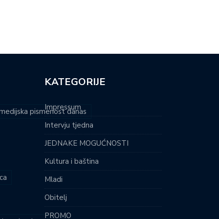
VEĆEN…
JADRAN: SVJETLOSNI…
KATEGORIJE
Impressum
i medijska pismenost danas
Intervju tjedna
JEDNAKE MOGUĆNOSTI
Kultura i baština
ca
Mladi
Obitelj
PROMO