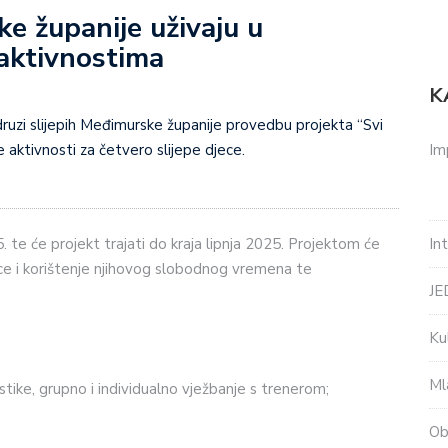
ke županije uživaju u
 aktivnostima
K
druzi slijepih Međimurske županije provedbu projekta “Svi
Im
e aktivnosti za četvero slijepe djece.
In
 te će projekt trajati do kraja lipnja 2025. Projektom će
jece i korištenje njihovog slobodnog vremena te
J
Ku
Ml
stike, grupno i individualno vježbanje s trenerom;
Ob