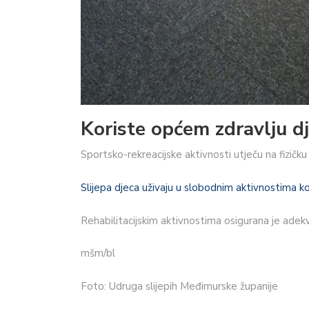
Koriste općem zdravlju d
Sportsko-rekreacijske aktivnosti utječu na fizičk
Slijepa djeca uživaju u slobodnim aktivnostima koj
Rehabilitacijskim aktivnostima osigurana je adekv
mšm/bl
Foto: Udruga slijepih Međimurske županije