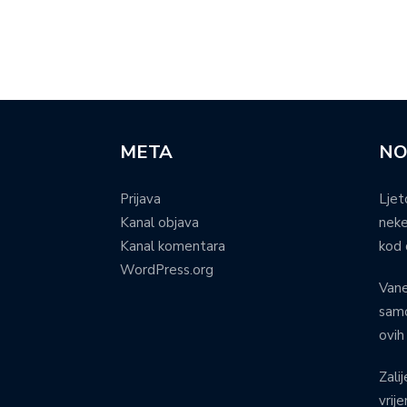
META
NO
Prijava
Ljet
Kanal objava
neke
Kanal komentara
kod 
WordPress.org
Vane
samo
ovih
Zalij
vrij