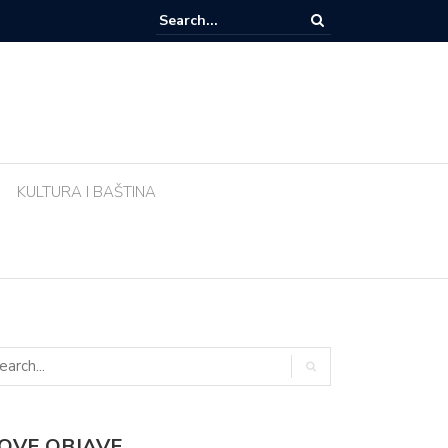
e li biljke ujutro u pravo vrijeme? Ova greška tijekom vrućina uništava vr
KULTURA I BAŠTINA
OVE OBJAVE