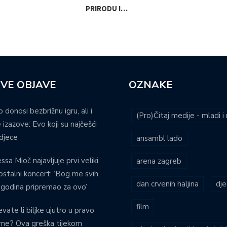
PRIRODU I…
POS
VE OBJAVE
OZNAKE
o donosi bezbrižnu igru, ali i
(Pro)Čitaj medije - mladi 
 izazove: Evo koji su najčešći
djece
ansambl lado
ssa Mioč najavljuje prvi veliki
arena zagreb
stalni koncert: ‘Bog me svih
dan crvenih haljina
dje
 godina pripremao za ovo’
film
evate li biljke ujutro u pravo
eme? Ova greška tijekom