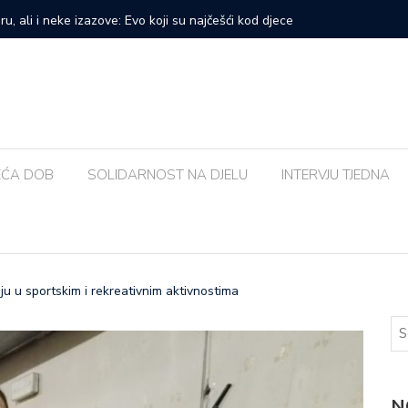
prvi veliki samostalni koncert: ‘Bog me svih ovih godina
Zalijevat
EĆA DOB
SOLIDARNOST NA DJELU
INTERVJU TJEDNA
ju u sportskim i rekreativnim aktivnostima
N