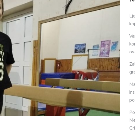
Lj
ko
Va
ko
ov
Za
gr
Ma
in
po
Po
Me
Gr