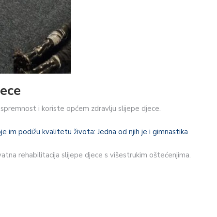
jece
u spremnost i koriste općem zdravlju slijepe djece.
e im podižu kvalitetu života: Jedna od njih je i gimnastika
atna rehabilitacija slijepe djece s višestrukim oštećenjima.