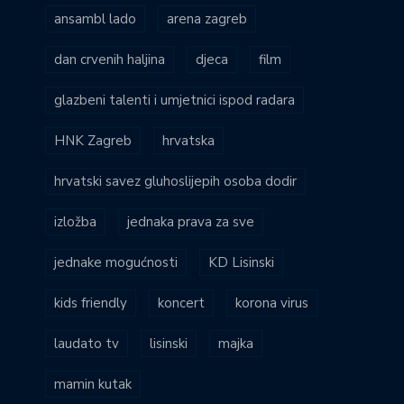
ansambl lado
arena zagreb
dan crvenih haljina
djeca
film
glazbeni talenti i umjetnici ispod radara
HNK Zagreb
hrvatska
hrvatski savez gluhoslijepih osoba dodir
izložba
jednaka prava za sve
jednake mogućnosti
KD Lisinski
kids friendly
koncert
korona virus
laudato tv
lisinski
majka
mamin kutak