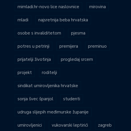
mimladi.hr-novo lice naslovnice
mirovina
mladi
najsretnija beba hrvatska
osobe s invaliditetom
pjesma
potres u petrinji
premijera
preminuo
prijatelji životinja
progledaj srcem
projekt
roditelji
sindikat umirovljenika hrvatske
sonja švec španjol
studenti
udruga slijepih međimurske županije
umirovljenici
vukovarski leptirići
zagreb