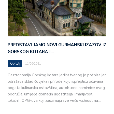
PREDSTAVLJAMO NOVI GURMANSKI IZAZOV IZ
GORSKOG KOTARA I…
Obitelj
11/06/2021
Gastronomija Gorskog kotara jedinstvenog je potpisa jer
odražava sklad čovjeka i prirode koju isprepliću očuvana
bogata kulinarska ostavština, autohtone namirnice ovog
područja, umijeće domaćih ugostitelja i marljivost
lokalnih OPG-ova koji zauzimaju sve veću važnost na…