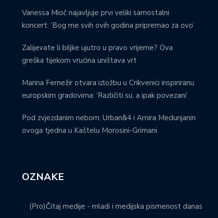
Vanessa Mioč najavljuje prvi veliki samostalni
koncert: ‘Bog me svih ovih godina pripremao za ovo’
Zalijevate li biljke ujutro u pravo vrijeme? Ova
greška tijekom vrućina uništava vrt
Marina Fernežir otvara izložbu u Crikvenici inspiriranu
europskim gradovima: ‘Različiti su, a ipak povezani’
Pod zvjezdanim nebom: Urban&4 i Amira Medunjanin
ovoga tjedna u Kaštelu Morosini-Grimani
OZNAKE
(Pro)Čitaj medije - mladi i medijska pismenost danas