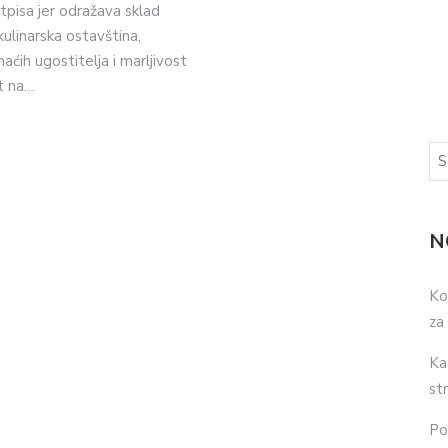
pisa jer odražava sklad
kulinarska ostavština,
ćih ugostitelja i marljivost
t na…
N
Ko
za
Ka
str
Po