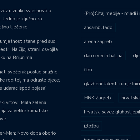
voz u znaku svjesnosti o
(Pro)Čitaj medije - mladi 
 Jedno je ključno za
ešno liječenje
ansambl lado
umjetnost stane pred sud
arena zagreb
esti: ‘Na čijoj strani’ osvojila
dan crvenih haljina
dje
iku na Brijunima
film
ati svećenik poslao snažne
ke roditeljima odrasle djece:
glazbeni talenti i umjetnic
je udarac ispod pojasa’
HNK Zagreb
hrvatska
ski vrtovi: Mala zelena
enja za velike klimatske
hrvatski savez gluhoslijep
ove
izložba
er-Man: Novo doba oborio
jednaka prava za sve