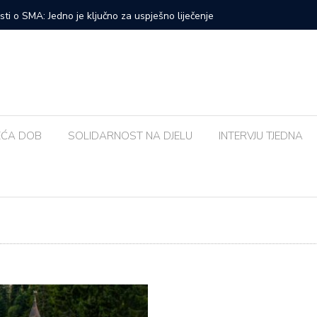
sud povijesti: ‘Na čijoj strani’ osvojila publiku na Brijunima
Poznati s
pojasa’
EĆA DOB
SOLIDARNOST NA DJELU
INTERVJU TJEDNA