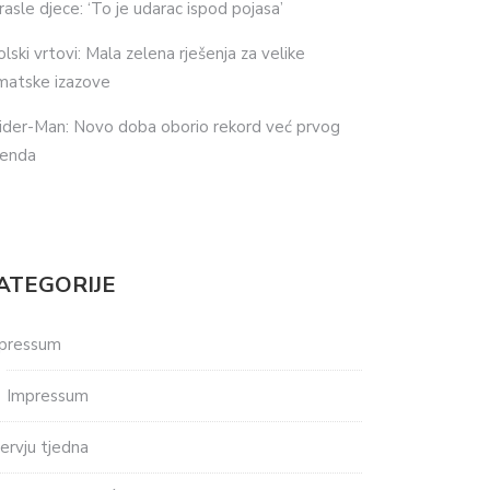
rasle djece: ‘To je udarac ispod pojasa’
olski vrtovi: Mala zelena rješenja za velike
imatske izazove
ider-Man: Novo doba oborio rekord već prvog
kenda
ATEGORIJE
pressum
Impressum
tervju tjedna