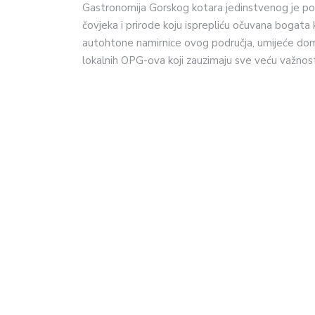
Gastronomija Gorskog kotara jedinstvenog je pot
čovjeka i prirode koju isprepliću očuvana bogata 
autohtone namirnice ovog područja, umijeće doma
lokalnih OPG-ova koji zauzimaju sve veću važnos