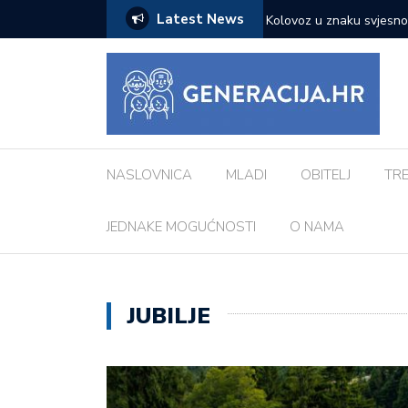
Latest News
 je ključno za uspješno liječenje
Kad umjetnost stane pred 
NASLOVNICA
MLADI
OBITELJ
TR
JEDNAKE MOGUĆNOSTI
O NAMA
JUBILJE