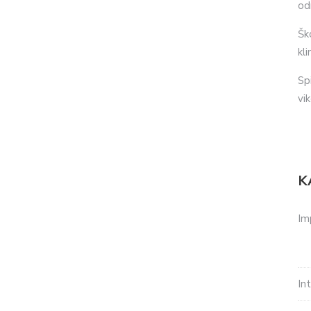
od
Šk
kl
Sp
vi
K
Im
In