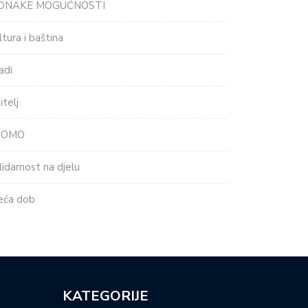
EDNAKE MOGUĆNOSTI
ltura i baština
adi
itelj
ROMO
lidarnost na djelu
eća dob
KATEGORIJE