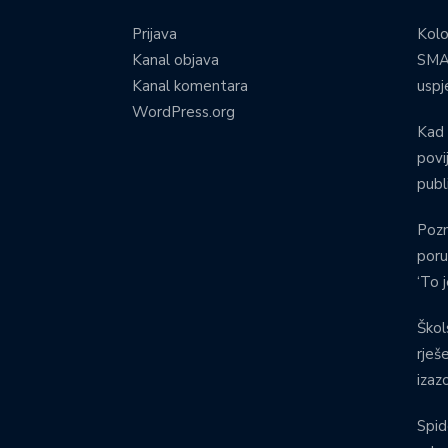
Prijava
Kolo
Kanal objava
SMA:
Kanal komentara
uspj
WordPress.org
Kad 
povij
publ
Pozn
poru
‘To 
Škol
rješ
izaz
Spid