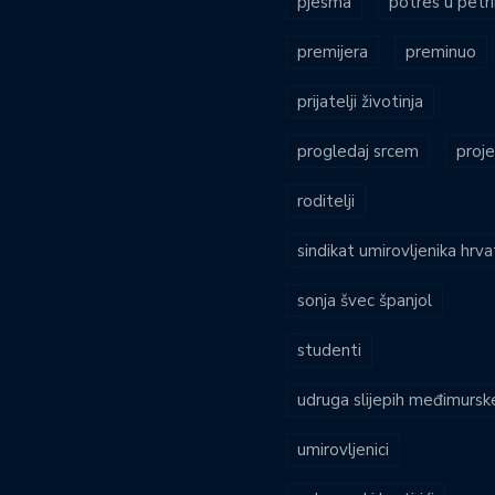
pjesma
potres u petri
premijera
preminuo
prijatelji životinja
progledaj srcem
proje
roditelji
sindikat umirovljenika hrv
sonja švec španjol
studenti
udruga slijepih međimursk
umirovljenici