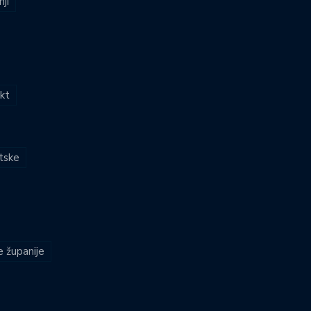
nji
kt
atske
e županije