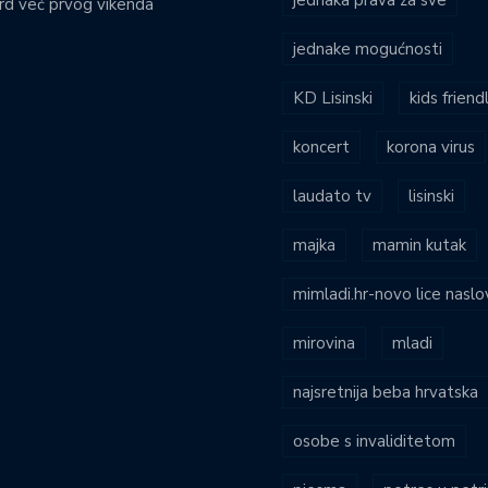
rd već prvog vikenda
jednake mogućnosti
KD Lisinski
kids friend
koncert
korona virus
laudato tv
lisinski
majka
mamin kutak
mimladi.hr-novo lice naslo
mirovina
mladi
najsretnija beba hrvatska
osobe s invaliditetom