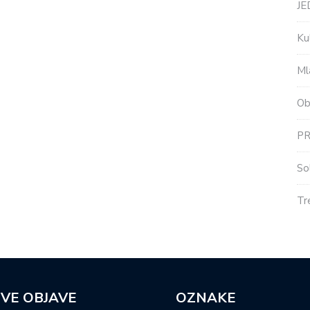
J
Ku
Ml
Ob
P
So
Tr
VE OBJAVE
OZNAKE