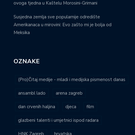
ovoga tjedna u Kaštelu Morosini-Grimani
Susjedna zemlja sve popularnije odredište
Amerikanaca u mirovini: Evo zašto mi je bolja od
Meksika
OZNAKE
(Pro)Čitaj medije - mladi i medijska pismenost danas
ansambl lado
arena zagreb
dan crvenih haljina
djeca
film
glazbeni talenti i umjetnici ispod radara
HNK Zagreb
hrvatska