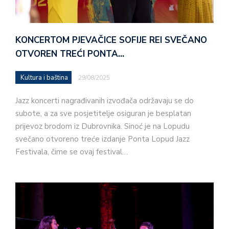
KONCERTOM PJEVAČICE SOFIJE REI SVEČANO
OTVOREN TREĆI PONTA…
Kultura i baština
29/08/2025
Jazz koncerti nagrađivanih izvođača održavaju se do
subote, a za sve posjetitelje osiguran je besplatan
prijevoz brodom iz Dubrovnika. Sinoć je na Lopudu
svečano otvoreno treće izdanje Ponta Lopud Jazz
Festivala, čime se ovaj festival…