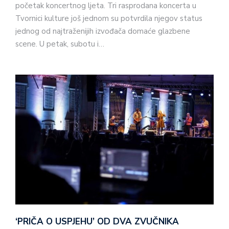
početak koncertnog ljeta. Tri rasprodana koncerta u
Tvornici kulture još jednom su potvrdila njegov status
jednog od najtraženijih izvođača domaće glazbene
scene. U petak, subotu i…
‘PRIČA O USPJEHU’ OD DVA ZVUČNIKA