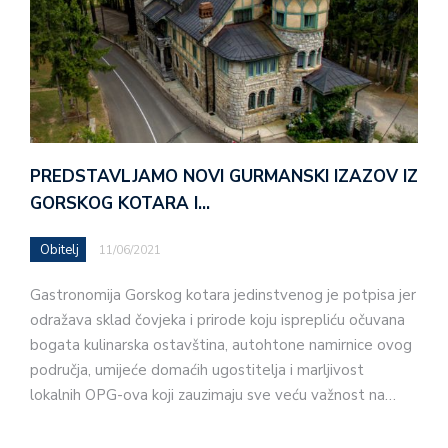
PREDSTAVLJAMO NOVI GURMANSKI IZAZOV IZ
GORSKOG KOTARA I…
Obitelj
11/06/2021
Gastronomija Gorskog kotara jedinstvenog je potpisa jer
odražava sklad čovjeka i prirode koju isprepliću očuvana
bogata kulinarska ostavština, autohtone namirnice ovog
područja, umijeće domaćih ugostitelja i marljivost
lokalnih OPG-ova koji zauzimaju sve veću važnost na…