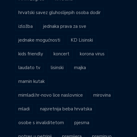
hrvatski savez gluhoslijepih osoba dodir
izložba
jednaka prava za sve
jednake mogućnosti
KD Lisinski
kids friendly
koncert
korona virus
laudato tv
lisinski
majka
mamin kutak
mimladi.hr-novo lice naslovnice
mirovina
mladi
najsretnija beba hrvatska
osobe s invaliditetom
pjesma
potres u petrinji
premijera
preminuo