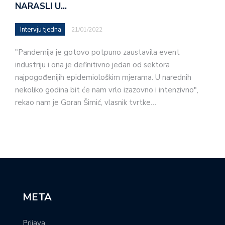
NARASLI U…
Intervju tjedna
21/01/2022
"Pandemija je gotovo potpuno zaustavila event
industriju i ona je definitivno jedan od sektora
najpogođenijih epidemiološkim mjerama. U narednih
nekoliko godina bit će nam vrlo izazovno i intenzivno",
rekao nam je Goran Šimić, vlasnik tvrtke…
META
Prijava