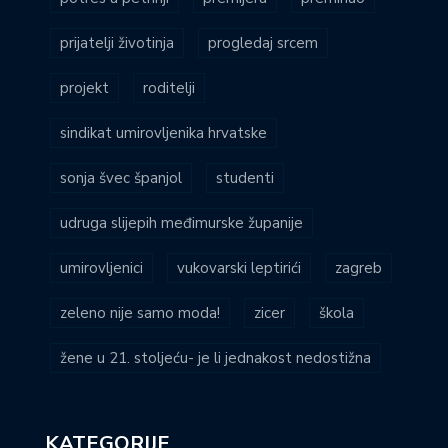
prijatelji životinja
progledaj srcem
projekt
roditelji
sindikat umirovljenika hrvatske
sonja švec španjol
studenti
udruga slijepih međimurske županije
umirovljenici
vukovarski leptirići
zagreb
zeleno nije samo moda!
zicer
škola
žene u 21. stoljeću- je li jednakost nedostižna
KATEGORIJE