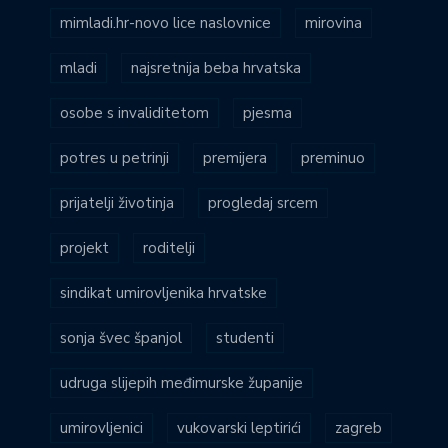
mimladi.hr-novo lice naslovnice
mirovina
mladi
najsretnija beba hrvatska
osobe s invaliditetom
pjesma
potres u petrinji
premijera
preminuo
prijatelji životinja
progledaj srcem
projekt
roditelji
sindikat umirovljenika hrvatske
sonja švec španjol
studenti
udruga slijepih međimurske županije
umirovljenici
vukovarski leptirići
zagreb