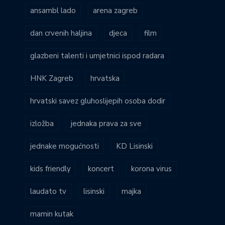
ansambl lado
arena zagreb
dan crvenih haljina
djeca
film
glazbeni talenti i umjetnici ispod radara
HNK Zagreb
hrvatska
hrvatski savez gluhoslijepih osoba dodir
izložba
jednaka prava za sve
jednake mogućnosti
KD Lisinski
kids friendly
koncert
korona virus
laudato tv
lisinski
majka
mamin kutak