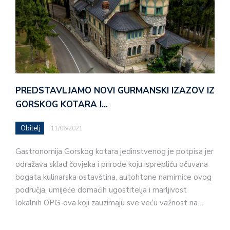
PREDSTAVLJAMO NOVI GURMANSKI IZAZOV IZ
GORSKOG KOTARA I…
Obitelj
11/06/2021
Gastronomija Gorskog kotara jedinstvenog je potpisa jer
odražava sklad čovjeka i prirode koju isprepliću očuvana
bogata kulinarska ostavština, autohtone namirnice ovog
područja, umijeće domaćih ugostitelja i marljivost
lokalnih OPG-ova koji zauzimaju sve veću važnost na…