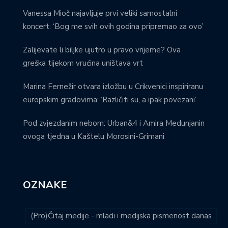
Vanessa Mioč najavljuje prvi veliki samostalni
koncert: ‘Bog me svih ovih godina pripremao za ovo’
Zalijevate li biljke ujutro u pravo vrijeme? Ova
greška tijekom vrućina uništava vrt
Marina Fernežir otvara izložbu u Crikvenici inspiriranu
europskim gradovima: ‘Različiti su, a ipak povezani’
Pod zvjezdanim nebom: Urban&4 i Amira Medunjanin
ovoga tjedna u Kaštelu Morosini-Grimani
OZNAKE
(Pro)Čitaj medije - mladi i medijska pismenost danas