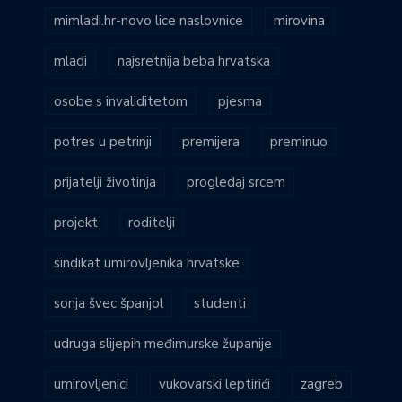
mimladi.hr-novo lice naslovnice
mirovina
mladi
najsretnija beba hrvatska
osobe s invaliditetom
pjesma
potres u petrinji
premijera
preminuo
prijatelji životinja
progledaj srcem
projekt
roditelji
sindikat umirovljenika hrvatske
sonja švec španjol
studenti
udruga slijepih međimurske županije
umirovljenici
vukovarski leptirići
zagreb