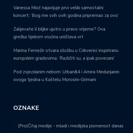
Vanessa Mioč najavljuje prvi veliki samostalni
koncert: ‘Bog me svih ovih godina pripremao za ovo’
Zalijevate li biljke ujutro u pravo vrijeme? Ova
greška tijekom vrućina uništava vrt
Marina Fernežir otvara izložbu u Crikvenici inspiriranu
europskim gradovima: ‘Različiti su, a ipak povezani’
Pod zvjezdanim nebom: Urban&4 i Amira Medunjanin
ovoga tjedna u Kaštelu Morosini-Grimani
OZNAKE
(Pro)Čitaj medije - mladi i medijska pismenost danas