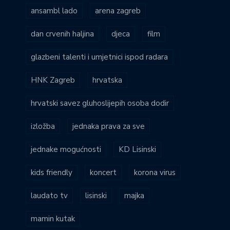
ansambl lado
arena zagreb
dan crvenih haljina
djeca
film
glazbeni talenti i umjetnici ispod radara
HNK Zagreb
hrvatska
hrvatski savez gluhoslijepih osoba dodir
izložba
jednaka prava za sve
jednake mogućnosti
KD Lisinski
kids friendly
koncert
korona virus
laudato tv
lisinski
majka
mamin kutak