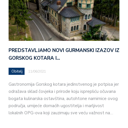
PREDSTAVLJAMO NOVI GURMANSKI IZAZOV IZ
GORSKOG KOTARA I…
Obitelj
11/06/2021
Gastronomija Gorskog kotara jedinstvenog je potpisa jer
odražava sklad čovjeka i prirode koju isprepliću očuvana
bogata kulinarska ostavština, autohtone namirnice ovog
područja, umijeće domaćih ugostitelja i marljivost
lokalnih OPG-ova koji zauzimaju sve veću važnost na…