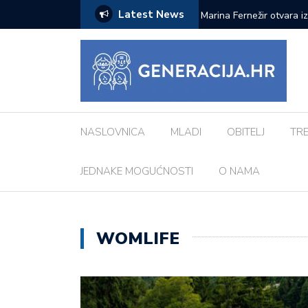
Latest News
ci inspiriranu europskim gradovima: ‘Različiti
Pod zvjezdanim nebom: 
Morosini-Grimani
NASLOVNICA
MLADI
OBITELJ
TR
JEDNAKE MOGUĆNOSTI
O NAMA
WOMLIFE