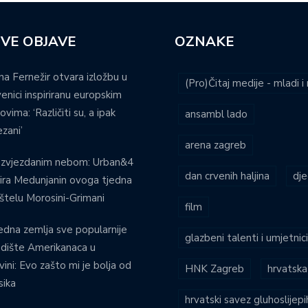
VE OBJAVE
OZNAKE
na Fernežir otvara izložbu u
(Pro)Čitaj medije - mladi 
venici inspiriranu europskim
ovima: ‘Različiti su, a ipak
ansambl lado
zani’
arena zagreb
 zvjezdanim nebom: Urban&4
dan crvenih haljina
dje
ira Medunjanin ovoga tjedna
štelu Morosini-Grimani
film
edna zemlja sve popularnije
glazbeni talenti i umjetnic
dište Amerikanaca u
vini: Evo zašto mi je bolja od
HNK Zagreb
hrvatska
ika
hrvatski savez gluhoslijep