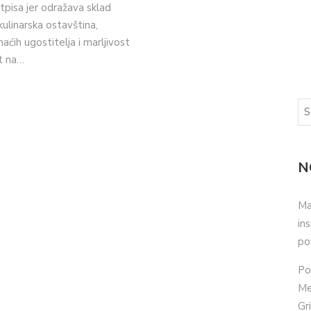
pisa jer odražava sklad
kulinarska ostavština,
ćih ugostitelja i marljivost
t na…
N
Ma
in
po
Po
Me
Gr