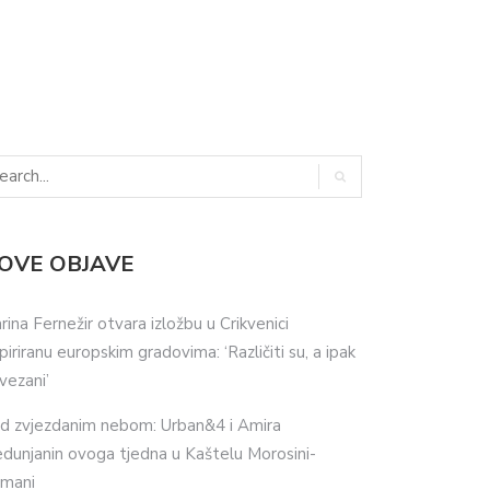
OVE OBJAVE
rina Fernežir otvara izložbu u Crikvenici
spiriranu europskim gradovima: ‘Različiti su, a ipak
vezani’
d zvjezdanim nebom: Urban&4 i Amira
dunjanin ovoga tjedna u Kaštelu Morosini-
imani