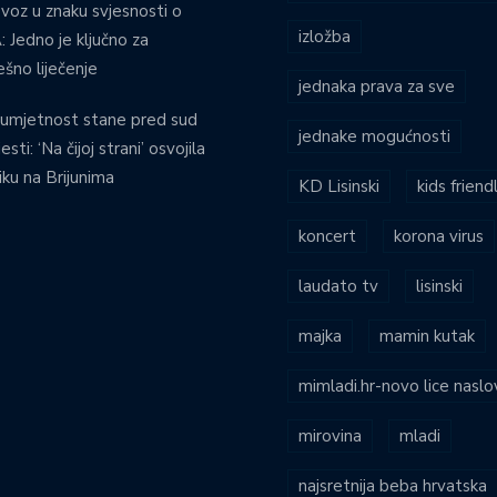
voz u znaku svjesnosti o
izložba
 Jedno je ključno za
ešno liječenje
jednaka prava za sve
umjetnost stane pred sud
jednake mogućnosti
esti: ‘Na čijoj strani’ osvojila
iku na Brijunima
KD Lisinski
kids friend
koncert
korona virus
laudato tv
lisinski
majka
mamin kutak
mimladi.hr-novo lice naslo
mirovina
mladi
najsretnija beba hrvatska