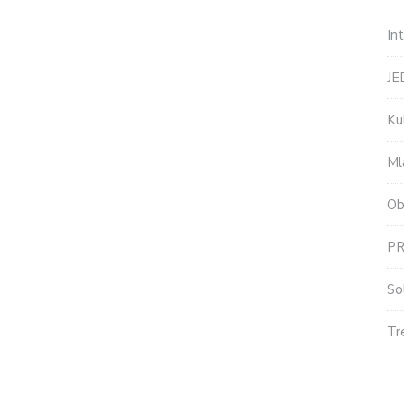
In
J
Ku
Ml
Ob
P
So
Tr