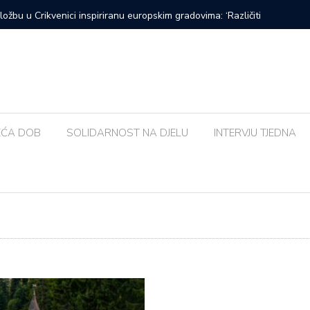
Urban&4 i Amira Medunjanin ovoga tjedna u Kaštelu
Susjedna 
bolja od
EĆA DOB
SOLIDARNOST NA DJELU
INTERVJU TJEDNA