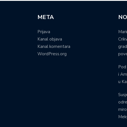
META
NO
Prijava
Mari
Kanal objava
Crik
Kanal komentara
grad
WordPress.org
pove
Pod
i Am
u Ka
Susj
odre
miro
Meks