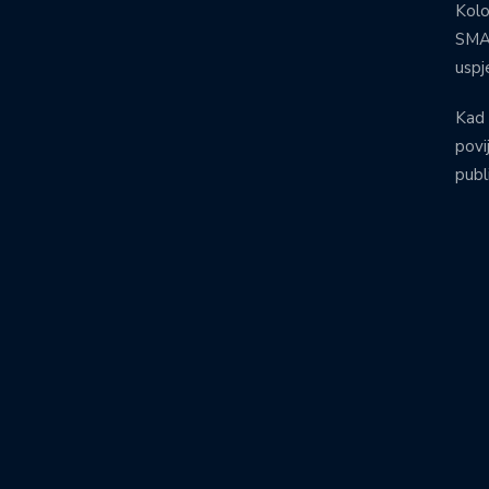
Kolo
SMA:
uspj
Kad 
povij
publ