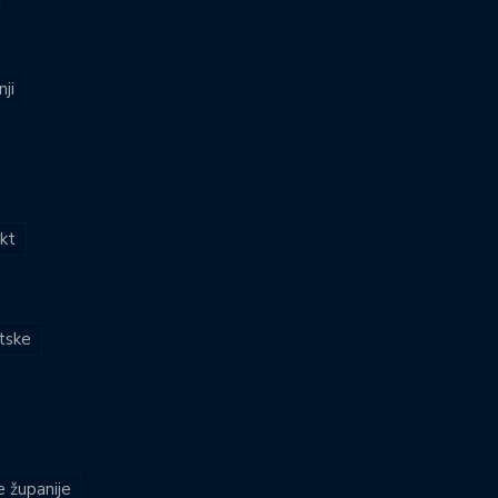
nji
kt
atske
e županije