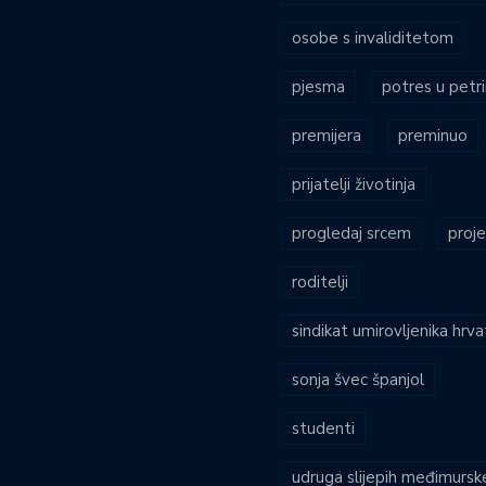
osobe s invaliditetom
pjesma
potres u petri
premijera
preminuo
prijatelji životinja
progledaj srcem
proje
roditelji
sindikat umirovljenika hrv
sonja švec španjol
studenti
udruga slijepih međimursk