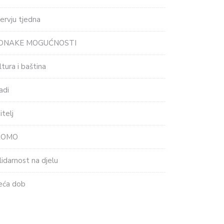
tervju tjedna
EDNAKE MOGUĆNOSTI
ltura i baština
adi
itelj
ROMO
lidarnost na djelu
eća dob