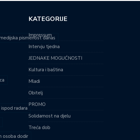
KATEGORIJE
Impressum
i medijska pismenost danas
Intervju tjedna
JEDNAKE MOGUĆNOSTI
Kultura i baština
ca
Mladi
Obitelj
PROMO
i ispod radara
Solidarnost na djelu
Treća dob
ih osoba dodir