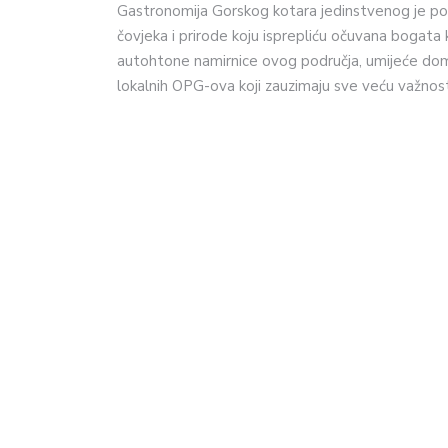
Gastronomija Gorskog kotara jedinstvenog je pot
čovjeka i prirode koju isprepliću očuvana bogata 
autohtone namirnice ovog područja, umijeće doma
lokalnih OPG-ova koji zauzimaju sve veću važnos