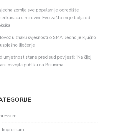
sjedna zemlja sve popularnije odredište
erikanaca u mirovini: Evo zašto mi je bolja od
ksika
lovoz u znaku svjesnosti o SMA: Jedno je ključno
 uspješno liječenje
d umjetnost stane pred sud povijesti: ‘Na čijoj
ani’ osvojila publiku na Brijunima
ATEGORIJE
pressum
Impressum