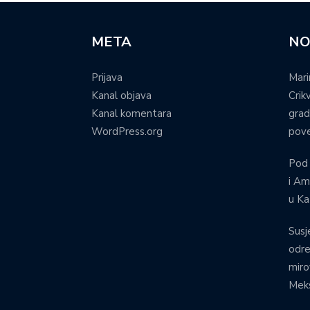
META
NO
Prijava
Mari
Kanal objava
Crik
Kanal komentara
grad
WordPress.org
pove
Pod
i Am
u Ka
Susj
odre
miro
Meks