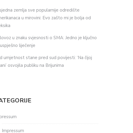
sjedna zemlja sve popularnije odredište
erikanaca u mirovini: Evo zašto mi je bolja od
ksika
lovoz u znaku svjesnosti o SMA: Jedno je ključno
 uspješno liječenje
d umjetnost stane pred sud povijesti: ‘Na čijoj
ani’ osvojila publiku na Brijunima
ATEGORIJE
pressum
Impressum