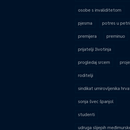
osobe s invaliditetom
pjesma
potres u petri
premijera
preminuo
prijatelji životinja
progledaj srcem
proje
roditelji
sindikat umirovljenika hrv
sonja švec španjol
studenti
udruga slijepih međimursk