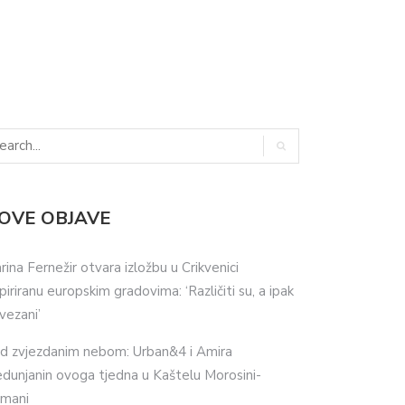
OVE OBJAVE
rina Fernežir otvara izložbu u Crikvenici
spiriranu europskim gradovima: ‘Različiti su, a ipak
vezani’
d zvjezdanim nebom: Urban&4 i Amira
dunjanin ovoga tjedna u Kaštelu Morosini-
imani