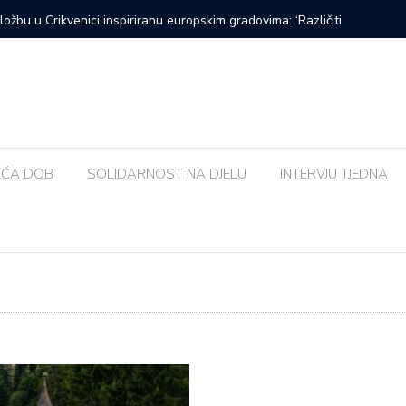
Urban&4 i Amira Medunjanin ovoga tjedna u Kaštelu
Susjedna 
bolja od
EĆA DOB
SOLIDARNOST NA DJELU
INTERVJU TJEDNA