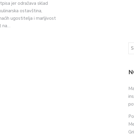
pisa jer odražava sklad
kulinarska ostavština,
ćih ugostitelja i marljivost
t na…
N
Ma
in
po
Po
Me
Gr