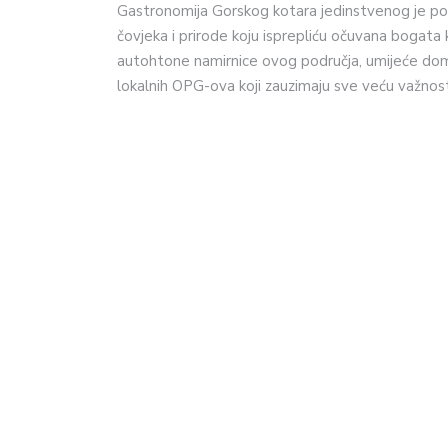
Gastronomija Gorskog kotara jedinstvenog je pot
čovjeka i prirode koju isprepliću očuvana bogata 
autohtone namirnice ovog područja, umijeće doma
lokalnih OPG-ova koji zauzimaju sve veću važnos