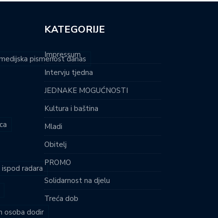
KATEGORIJE
Impressum
i medijska pismenost danas
Intervju tjedna
JEDNAKE MOGUĆNOSTI
Kultura i baština
ca
Mladi
Obitelj
PROMO
i ispod radara
Solidarnost na djelu
Treća dob
ih osoba dodir