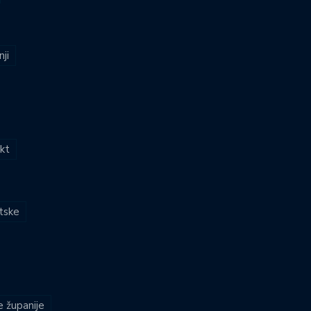
nji
kt
atske
e županije