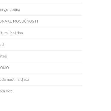
tervju tjedna
EDNAKE MOGUĆNOSTI
ltura i baština
adi
itelj
ROMO
lidarnost na djelu
eća dob