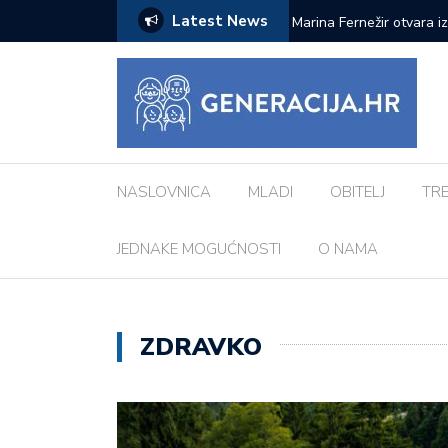
Latest News
ci inspiriranu europskim gradovima: ‘Različiti
Pod zvjezdanim nebom: 
Morosini-Grimani
NASLOVNICA
MLADI
OBITELJ
TR
JEDNAKE MOGUĆNOSTI
O NAMA
ZDRAVKO