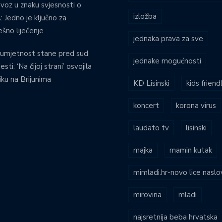
voz u znaku svjesnosti o
izložba
 Jedno je ključno za
ešno liječenje
jednaka prava za sve
umjetnost stane pred sud
jednake mogućnosti
esti: ‘Na čijoj strani’ osvojila
iku na Brijunima
KD Lisinski
kids friend
koncert
korona virus
laudato tv
lisinski
majka
mamin kutak
mimladi.hr-novo lice naslo
mirovina
mladi
najsretnija beba hrvatska