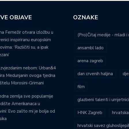
VE OBJAVE
OZNAKE
na Fernežir otvara izložbu u
(Pro)Čitaj medije - mladi 
venici inspiriranu europskim
ovima: ‘Različiti su, a ipak
ansambl lado
zani’
arena zagreb
 zvjezdanim nebom: Urban&4
dan crvenih haljina
dje
ira Medunjanin ovoga tjedna
štelu Morosini-Grimani
film
edna zemlja sve popularnije
glazbeni talenti i umjetnic
dište Amerikanaca u
vini: Evo zašto mi je bolja od
HNK Zagreb
hrvatska
ika
hrvatski savez gluhoslijep