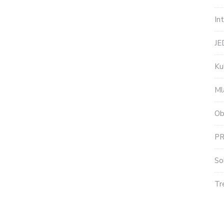
In
J
Ku
Ml
Ob
P
So
Tr