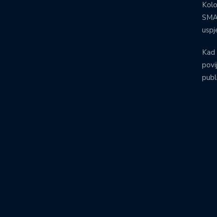
Kolo
SMA:
uspj
Kad 
povij
publ