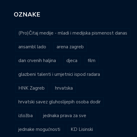
OZNAKE
(Pro)Čitaj medije - mladi i medijska pismenost danas
ansambl lado
arena zagreb
dan crvenih haljina
djeca
film
glazbeni talenti i umjetnici ispod radara
HNK Zagreb
hrvatska
hrvatski savez gluhoslijepih osoba dodir
izložba
jednaka prava za sve
jednake mogućnosti
KD Lisinski