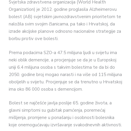
Svjetska zdravstvena organizacija (World Health
Organization) je 2012. godine proglasila Alzheimerovu
bolest (AB) svjetskim javnozdravstvenim prioritetom te
naložila svim svojim članicama, pa tako i Hrvatskoj, da
izrade akcijske planove odnosno nacionalne strategije za
borbu protiv ove bolesti.
Prema podacima SZO-a 47.5 milijuna ljudi u svijetu ima
neki oblik demencije, a procjenjuje se da je u Europskoj
uniji 6.4 milijuna osoba s takvim bolestima te da bi do
2050. godine broj mogao narasti i na više od 115 milijuna
oboljelih u svijetu. Procjenjuje se da trenutno u Hrvatskoj
ima oko 86 000 osoba s demencijom.
Bolest se najčešće javlja poslije 65. godine života, a
glavni simptomi su gubitak pamćenja, poremećaj
mišljenja, promjene u ponašanju i osobnosti bolesnika
koje onemogućavaju izvršavanje svakodnevnih aktivnosti.