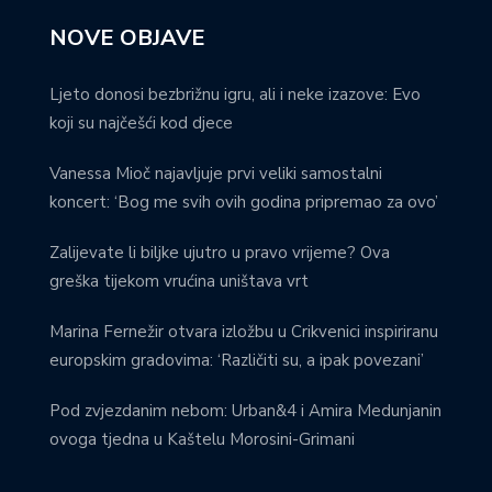
NOVE OBJAVE
Ljeto donosi bezbrižnu igru, ali i neke izazove: Evo
koji su najčešći kod djece
Vanessa Mioč najavljuje prvi veliki samostalni
koncert: ‘Bog me svih ovih godina pripremao za ovo’
Zalijevate li biljke ujutro u pravo vrijeme? Ova
greška tijekom vrućina uništava vrt
Marina Fernežir otvara izložbu u Crikvenici inspiriranu
europskim gradovima: ‘Različiti su, a ipak povezani’
Pod zvjezdanim nebom: Urban&4 i Amira Medunjanin
ovoga tjedna u Kaštelu Morosini-Grimani