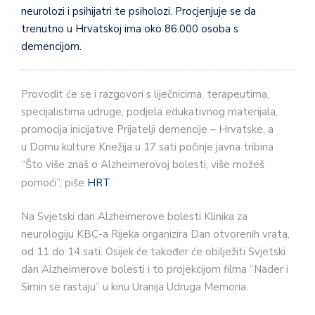
neurolozi i psihijatri te psiholozi. Procjenjuje se da
trenutno u Hrvatskoj ima oko 86.000 osoba s
demencijom.
Provodit će se i razgovori s liječnicima, terapeutima,
specijalistima udruge, podjela edukativnog materijala,
promocija inicijative Prijatelji demencije – Hrvatske, a
u Domu kulture Knežija u 17 sati počinje javna tribina
“Što više znaš o Alzheimerovoj bolesti, više možeš
pomoći”, piše
HRT
.
Na Svjetski dan Alzheimerove bolesti Klinika za
neurologiju KBC-a Rijeka organizira Dan otvorenih vrata,
od 11 do 14 sati. Osijek će također će obilježiti Svjetski
dan Alzheimerove bolesti i to projekcijom filma “Nader i
Simin se rastaju” u kinu Uranija Udruga Memoria.