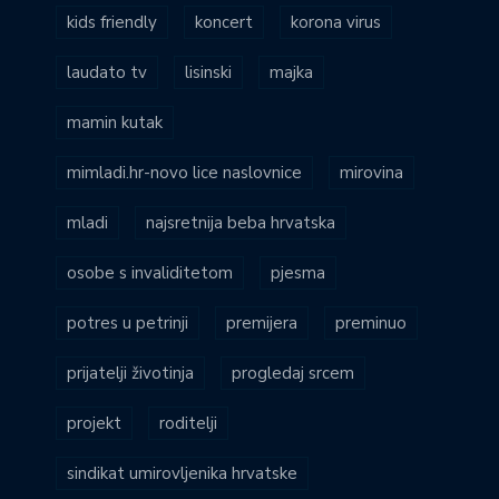
kids friendly
koncert
korona virus
laudato tv
lisinski
majka
mamin kutak
mimladi.hr-novo lice naslovnice
mirovina
mladi
najsretnija beba hrvatska
osobe s invaliditetom
pjesma
potres u petrinji
premijera
preminuo
prijatelji životinja
progledaj srcem
projekt
roditelji
sindikat umirovljenika hrvatske