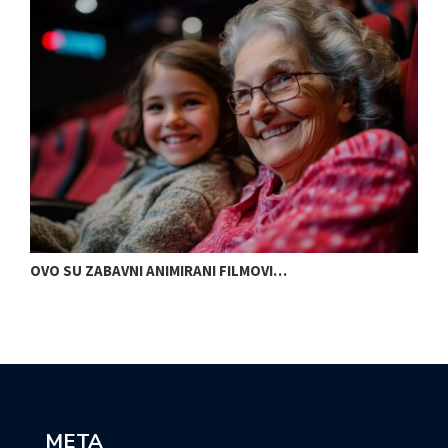
META
Prijava
Kanal objava
Kanal komentara
WordPress.org
NOVE OBJAVE
Marina Fernežir otvara izložbu u Crikvenici inspiriranu
europskim gradovima: ‘Različiti su, a ipak povezani’
Pod zvjezdanim nebom: Urban&4 i Amira Medunjanin
ovoga tjedna u Kaštelu Morosini-Grimani