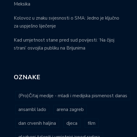
dan crvenih haljina
djeca
film
glazbeni talenti i umjetnici ispod radara
HNK Zagreb
hrvatska
hrvatski savez gluhoslijepih osoba dodir
izložba
jednaka prava za sve
jednake mogućnosti
KD Lisinski
kids friendly
koncert
korona virus
laudato tv
lisinski
majka
mamin kutak
mimladi.hr-novo lice naslovnice
mirovina