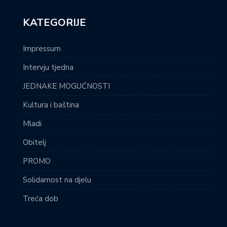
Treća dob
Generacija.hr - Udruga za promicanje medijske kulture,
međugeneracijske solidarnosti i zaštite prava mladih,
obitelji i umirovljenika.