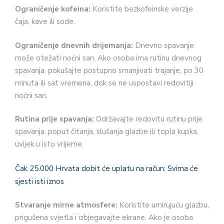
Stvaranje mirne atmosfere:
Koristite umirujuću glazbu,
prigušena svjetla i izbjegavajte ekrane. Ako je osoba
sklona noćnim buđenjima, koristite noćna svjetla u
spavaćoj sobi i hodnicima.
Marijana Kovač
Foto: Pexels
TAGS:
alzheimerova bolest
simptomi
starije
osobe