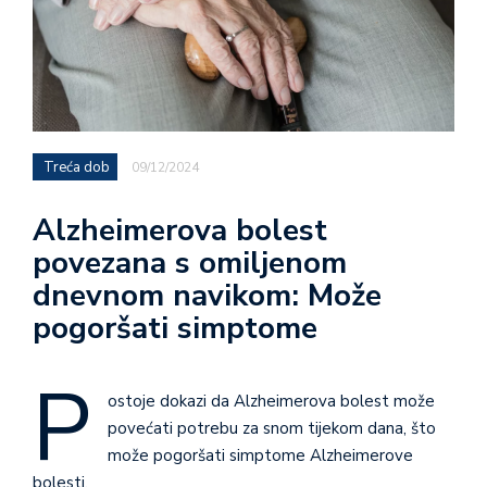
Treća dob
09/12/2024
Alzheimerova bolest
povezana s omiljenom
dnevnom navikom: Može
pogoršati simptome
P
ostoje dokazi da Alzheimerova bolest može
povećati potrebu za snom tijekom dana, što
može pogoršati simptome Alzheimerove
bolesti.