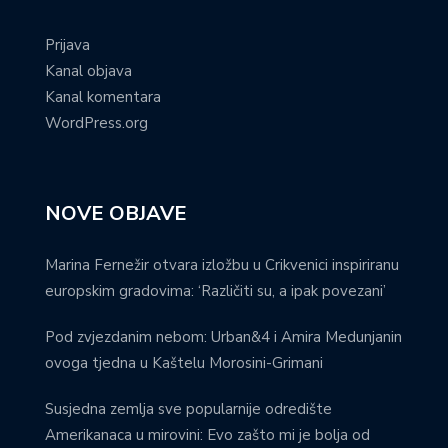
Susjedna zemlja sve popularnije odredište
Amerikanaca u mirovini: Evo zašto mi je bolja od
Meksika
Kolovoz u znaku svjesnosti o SMA: Jedno je ključno
za uspješno liječenje
Kad umjetnost stane pred sud povijesti: ‘Na čijoj
strani’ osvojila publiku na Brijunima
OZNAKE
(Pro)Čitaj medije - mladi i medijska pismenost danas
ansambl lado
arena zagreb