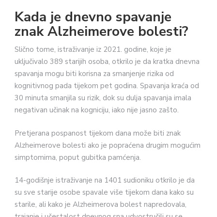
14-godišnje istraživanje na 1401 sudioniku otkrilo je da
su sve starije osobe spavale više tijekom dana kako su
starile, ali kako je Alzheimerova bolest napredovala,
trajanje i učestalost dnevnog sna udvostručili su se,
prenosi
MedicalNewsToday
.
Foto: Pixabay
Koliko sna bi trebali imati
pacijenti s demencijom?
Većini odraslih osoba, uključujući starije, potrebno je
otprilike sedam do devet sati sna tijekom noći,
uključujući one s demencijom. Kako bi osobe s
Alzheimerovom bolesti bolje spavale preporučuje se:
Fizička aktivnost:
Potičite osobu na svakodnevno