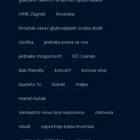
mladi
najsretnija beba hrvatska
osobe s invaliditetom
pjesma
potres u petrinji
premijera
preminuo
prijatelji životinja
progledaj srcem
projekt
roditelji
sindikat umirovljenika hrvatske
sonja švec španjol
studenti
udruga slijepih međimurske županije
umirovljenici
vukovarski leptirići
zagreb
zeleno nije samo moda!
zicer
škola