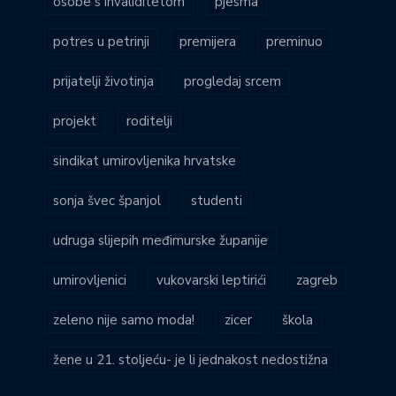
žene u 21. stoljeću- je li jednakost nedostižna
KATEGORIJE
Impressum
Intervju tjedna
JEDNAKE MOGUĆNOSTI
Kultura i baština
Mladi
Obitelj
PROMO
Solidarnost na djelu