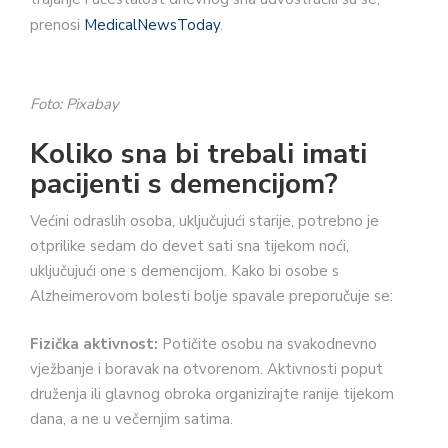
vježbanje i boravak na otvorenom. Aktivnosti poput
druženja ili glavnog obroka organizirajte ranije tijekom
dana, a ne u večernjim satima.
Ograničenje kofeina:
Koristite bezkofeinske verzije
čaja, kave ili sode.
Ograničenje dnevnih drijemanja:
Dnevno spavanje
može otežati noćni san. Ako osoba ima rutinu dnevnog
spavanja, pokušajte postupno smanjivati trajanje, po 30
minuta ili sat vremena, dok se ne uspostavi redovitiji
noćni san.
Rutina prije spavanja:
Održavajte redovitu rutinu prije
spavanja, poput čitanja, slušanja glazbe ili topla kupka,
uvijek u isto vrijeme.
Čak 25.000 Hrvata dobit će uplatu na račun: Svima će
sjesti isti iznos