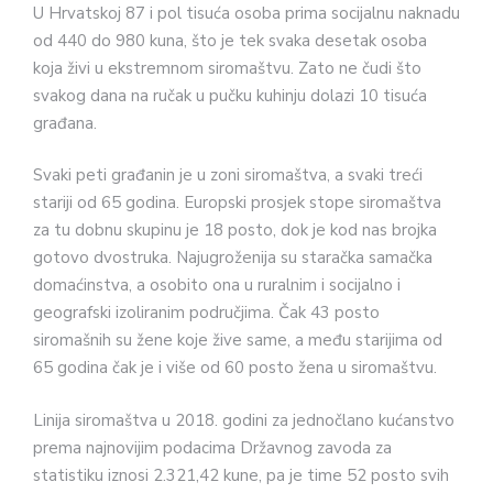
U Hrvatskoj 87 i pol tisuća osoba prima socijalnu naknadu
od 440 do 980 kuna, što je tek svaka desetak oso­ba
koja živi u ekstremnom siromaštvu. Zato ne čudi što
svakog dana na ručak u pučku kuhinju dolazi 10 tisuća
građana.
Svaki peti građanin je u zoni siro­maštva, a svaki treći
stariji od 65 godi­na. Europski prosjek stope siromaštva
za tu dobnu skupinu je 18 posto, dok je kod nas brojka
gotovo dvostruka. Najugroženija su staračka samačka
domaćinstva, a osobito ona u ruralnim i socijalno i
geografski izoliranim po­dručjima. Čak 43 posto
siromašnih su žene koje žive same, a među starijima od
65 godina čak je i više od 60 posto žena u siromaštvu.
Linija siromaštva u 2018. godini za jednočlano kućanstvo
prema najnovi­jim podacima Državnog zavoda za
statistiku iznosi 2.321,42 kune, pa je time 52 posto svih