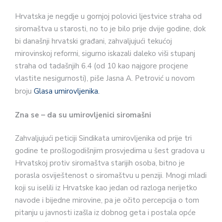
Hrvatska je negdje u gornjoj po­lovici ljestvice straha od
siromaštva u starosti, no to je bilo prije dvije go­dine, dok
bi današnji hrvatski građa­ni, zahvaljujući tekućoj
mirovinskoj reformi, sigurno iskazali daleko viši stupanj
straha od tadašnjih 6.4 (od 10 kao najgore procjene
vlastite ne­sigurnosti), piše Jasna A. Petrović u novom
broju
Glasa umirovljenika.
Zna se – da su umirovljenici siromašni
Zahvaljujući peticiji Sindikata umirovljenika od prije tri
godine te prošlogodišnjim prosvjedima u šest gradova u
Hrvatskoj protiv siromaš­tva starijih osoba, bitno je
porasla osviještenost o siromaštvu u penziji. Mnogi mladi
koji su iselili iz Hrvatske kao jedan od razloga nerijetko
na­vode i bijedne mirovine, pa je očito percepcija o tom
pitanju u javno­sti izašla iz dobnog geta i postala opće