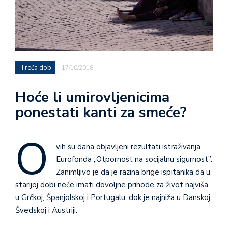
Treća dob
17/10/2018
Hoće li umirovljenicima
ponestati kanti za smeće?
O
vih su dana objavljeni rezultati istraživanja
Eurofonda „Otpornost na socijalnu sigurnost”.
Zanimljivo je da je razina brige ispitanika da u
starijoj dobi neće imati dovoljne prihode za život najviša
u Grčkoj, Španjolskoj i Portu­galu, dok je najniža u Danskoj,
Šved­skoj i Austriji.