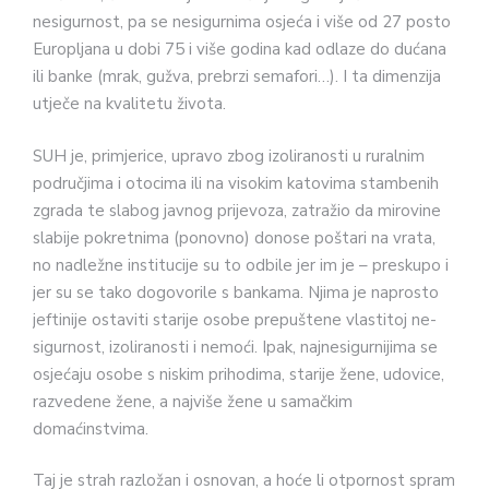
nesigur­nost, pa se nesigurnima osjeća i više od 27 posto
Europljana u dobi 75 i više godina kad odlaze do dućana
ili banke (mrak, gužva, prebrzi semafo­ri…). I ta dimenzija
utječe na kvalite­tu života.
SUH je, primjerice, upravo zbog izoliranosti u ruralnim
područjima i otocima ili na visokim katovima stambenih
zgrada te slabog javnog prijevoza, zatražio da mirovine
sla­bije pokretnima (ponovno) donose poštari na vrata,
no nadležne institu­cije su to odbile jer im je – preskupo i
jer su se tako dogovorile s bankama. Njima je naprosto
jeftinije ostaviti starije osobe prepuštene vlastitoj ne­
sigurnost, izoliranosti i nemoći. Ipak, najnesigurnijima se
osjećaju osobe s niskim prihodima, starije žene, udo­vice,
razvedene žene, a najviše žene u samačkim
domaćinstvima.
Taj je strah razložan i osnovan, a hoće li otpornost spram