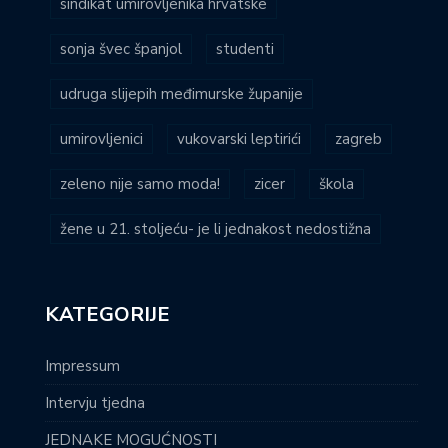
sindikat umirovljenika hrvatske
sonja švec španjol
studenti
udruga slijepih međimurske županije
umirovljenici
vukovarski leptirići
zagreb
zeleno nije samo moda!
zicer
škola
žene u 21. stoljeću- je li jednakost nedostižna
KATEGORIJE
Impressum
Intervju tjedna
JEDNAKE MOGUĆNOSTI