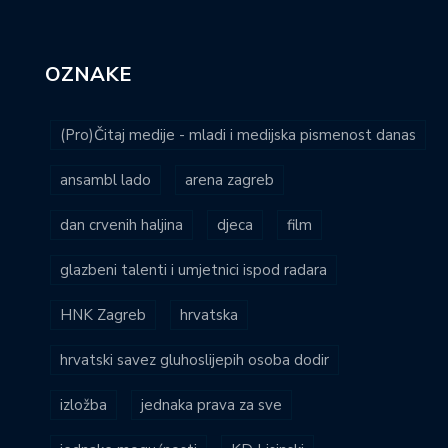
OZNAKE
(Pro)Čitaj medije - mladi i medijska pismenost danas
ansambl lado
arena zagreb
dan crvenih haljina
djeca
film
glazbeni talenti i umjetnici ispod radara
HNK Zagreb
hrvatska
hrvatski savez gluhoslijepih osoba dodir
izložba
jednaka prava za sve