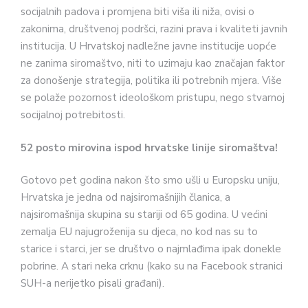
socijalnih padova i promjena biti viša ili niža, ovisi o
zakonima, društvenoj po­dršci, razini prava i kvaliteti javnih
institucija. U Hrvatskoj nadležne javne institucije uopće
ne zanima siromaštvo, niti to uzimaju kao zna­čajan faktor
za donošenje strategija, politika ili potrebnih mjera. Više
se polaže pozornost ideološkom pri­stupu, nego stvarnoj
socijalnoj po­trebitosti.
52 posto mirovina ispod hrvatske linije siromaštva!
Gotovo pet godina nakon što smo ušli u Europsku uniju,
Hrvatska je jedna od najsiromašnijih članica, a
najsiromašnija skupina su stariji od 65 godina. U većini
zemalja EU najugroženija su djeca, no kod nas su to
starice i starci, jer se društvo o najmlađima ipak done­kle
pobrine. A stari neka crknu (kako su na Facebook stranici
SUH-a nerijetko pisali građani).