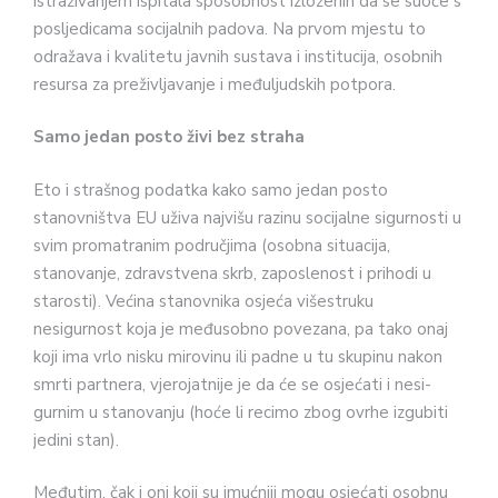
istraživanjem ispitala sposobnost izloženih da se suoče s
posljedicama socijalnih padova. Na prvom mjestu to
odražava i kvalitetu javnih sustava i institucija, osobnih
resursa za pre­življavanje i međuljudskih potpora.
Samo jedan posto živi bez straha
Eto i strašnog podatka kako samo jedan posto
stanovništva EU uživa najvišu razinu socijalne sigur­nosti u
svim promatranim područ­jima (osobna situacija,
stanovanje, zdravstvena skrb, zaposlenost i pri­hodi u
starosti). Većina stanovnika osjeća višestruku
nesigurnost koja je međusobno povezana, pa tako onaj
koji ima vrlo nisku mirovinu ili padne u tu skupinu nakon
smrti partnera, vjerojatnije je da će se osjećati i nesi­
gurnim u stanovanju (hoće li recimo zbog ovrhe izgubiti
jedini stan).
Međutim, čak i oni koji su imuć­niji mogu osjećati osobnu