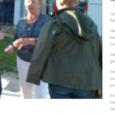
Lj
ko
Va
ko
ov
Za
gr
Ma
in
po
Po
Me
Gr