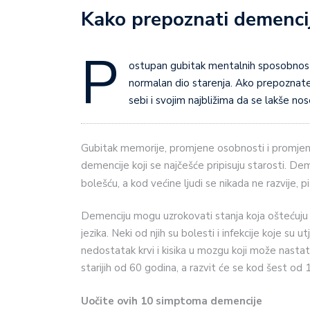
Kako prepoznati demenci
P
ostupan gubitak mentalnih sposobnost
normalan dio starenja. Ako prepozna
sebi i svojim najbližima da se lakše n
Gubitak memorije, promjene osobnosti i promje
demencije koji se najčešće pripisuju starosti. De
bolešću, a kod većine ljudi se nikada ne razvije, p
Demenciju mogu uzrokovati stanja koja oštećuju m
jezika. Neki od njih su bolesti i infekcije koje su
nedostatak krvi i kisika u mozgu koji može nasta
starijih od 60 godina, a razvit će se kod šest od 
Uočite ovih 10 simptoma demencije