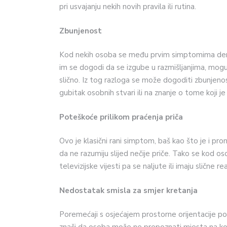
pri usvajanju nekih novih pravila ili rutina.
Zbunjenost
Kod nekih osoba se među prvim simptomima demenc
im se dogodi da se izgube u razmišljanjima, mogu s
slično. Iz tog razloga se može dogoditi zbunjenost
gubitak osobnih stvari ili na znanje o tome koji je
Poteškoće prilikom praćenja priča
Ovo je klasični rani simptom, baš kao što je i pr
da ne razumiju slijed nečije priče. Tako se kod os
televizijske vijesti pa se naljute ili imaju slične rea
Nedostatak smisla za smjer kretanja
Poremećaji s osjećajem prostorne orijentacije p