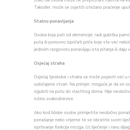
znači da osoba može ne prepoznati mjesta na kojima
Također, može se osjetiti otežano praćenje uput
Stalno ponavljanje
Osoba koja pati od demencije, radi gubitka pam
puta ili ponovno ispričati priče koje ste već neko
jednom razgovoru ponavljaju ista pitanja ili daju 
Osjećaj straha
Osjećaj tjeskobe i straha se može pojaviti već u 
uobičajene stvari. Na primjer, moguće je da se os
izgubiti na putu do vlastitog doma. Nije neobično
rutinu svakodnevice.
Ako kod bliske osobe primijetite neobično ponaš
ponašanje neko vrijeme te se obratite svom liječn
ispitivanje funkcija mozga. Uz liječenje i ranu di