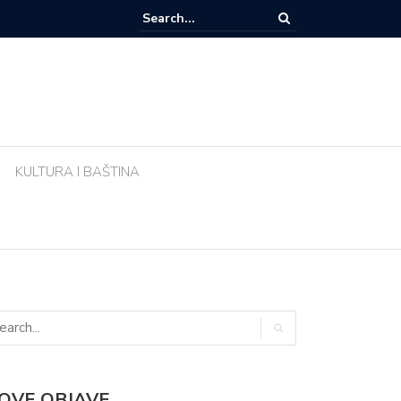
e li biljke ujutro u pravo vrijeme? Ova greška tijekom vrućina uništava vr
KULTURA I BAŠTINA
OVE OBJAVE