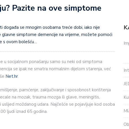
ju? Pazite na ove simptome
K
i događa se mnogim osobama treće dobi, iako nije
te glavne simptome demencije na vrijeme, možete pomoći
ose s ovom bolešću…
Im
ne u socijalnom ponašanju samo su neki od simptoma
mencija se ipak ne smatra normalnim dijelom starenja, već
In
iše
Net.hr
.
J
išljenje, pamćenje, zaključivanje i sposobnost korištenja
 utjecale na mozak, trauma mozga ili glave, meningitis,
Ku
ti uslijed moždanog udara. Najčešće se pojavljuje kod osoba
Ml
100 ljudi iznad 65 godina.
Ob