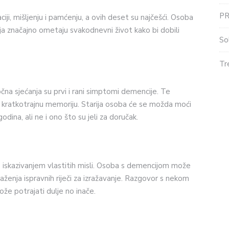
P
ji, mišljenju i pamćenju, a ovih deset su najčešći. Osoba
 značajno ometaju svakodnevni život kako bi dobili
So
Tr
na sjećanja su prvi i rani simptomi demencije. Te
u kratkotrajnu memoriju. Starija osoba će se možda moći
godina, ali ne i ono što su jeli za doručak.
 iskazivanjem vlastitih misli. Osoba s demencijom može
aženja ispravnih riječi za izražavanje. Razgovor s nekom
že potrajati dulje no inače.