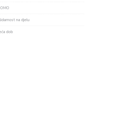
ROMO
lidarnost na djelu
eća dob