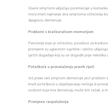
Glavni simptomi uključuju poremećaje u komunikaci
mora imati najmanje dva simptoma oštećenja koja
dijagnozu demencije.
Problemi s kratkoročnom memorijom
Pamćenje koje je oštećeno, posebice za kratkoroč
promjene su uglavnom suptilne i obično uključuj
sjetiti događaja koji su se dogodili prije nekoliko 
Poteškoće u pronalaženju pravih riječi
Još jedan rani simptom demencije jest problem s
imati poteškoća u objašnjavanju nečega ili pronal
osobom koja ima demenciju može biti težak, a mo
Promjene raspoloženja