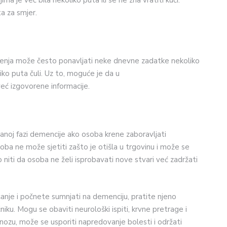
 je već bila nekoliko puta ili se ne zna vratiti kući.
a za smjer.
ćenja može često ponavljati neke dnevne zadatke nekoliko
liko puta čuli. Uz to, moguće je da u
već izgovorene informacije.
ranoj fazi demencije ako osoba krene zaboravljati
oba ne može sjetiti zašto je otišla u trgovinu i može se
 niti da osoba ne želi isprobavati nove stvari već zadržati
anje i počnete sumnjati na demenciju, pratite njeno
iku. Mogu se obaviti neurološki ispiti, krvne pretrage i
jagnozu, može se usporiti napredovanje bolesti i održati