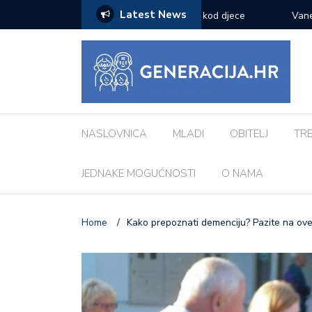
Latest News
zazove: Evo koji su najčešći kod djece
Vanessa Mioč najavljuje 
pripremao za ovo’
NASLOVNICA
MLADI
OBITELJ
TR
JEDNAKE MOGUĆNOSTI
O NAMA
Home
/
Kako prepoznati demenciju? Pazite na ov