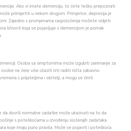
encije. Ako vi imate demenciju, to ćete teško prepoznati
može primijetiti u nekom drugom. Primjerice, depresija je
mptomi. Zajedno s promjenama raspoloženja možete vidjeti
na ličnosti koja se pojavljuje s demencijom je pomak
.
j demenciji. Osoba sa simptomima može izgubiti zanimanje za
osobe ne žele više izlaziti niti raditi ništa zabavno.
emena s prijateljima i obitelji, a mogu se činiti
 da dovrši normalne zadatke može ukazivati ​​na to da
očinje s poteškoćama u izvođenju složenijih zadataka
igara koje imaju puno pravila. Može se pojaviti i poteškoća