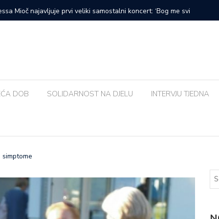
prvi veliki samostalni koncert: ‘Bog me svih ovih godina
Zalijevat
EĆA DOB
SOLIDARNOST NA DJELU
INTERVJU TJEDNA
e simptome
N