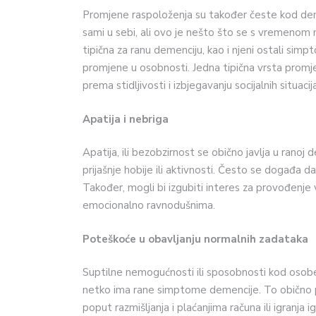
Promjene raspoloženja su također česte kod dem
sami u sebi, ali ovo je nešto što se s vremenom 
tipična za ranu demenciju, kao i njeni ostali si
promjene u osobnosti. Jedna tipična vrsta promje
prema stidljivosti i izbjegavanju socijalnih situacija
Apatija i nebriga
Apatija, ili bezobzirnost se obično javlja u rano
prijašnje hobije ili aktivnosti. Često se događa da 
Također, mogli bi izgubiti interes za provođenje vr
emocionalno ravnodušnima.
Poteškoće u obavljanju normalnih zadataka
Suptilne nemogućnosti ili sposobnosti kod osobe
netko ima rane simptome demencije. To obično p
poput razmišljanja i plaćanjima računa ili igranja 