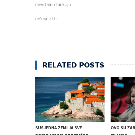
mentalnu funkciju.
mšm/net.hr
RELATED POSTS
JKE UJUTRO U…
SUSJEDNA ZEMLJA SVE
OVO SU ZAB