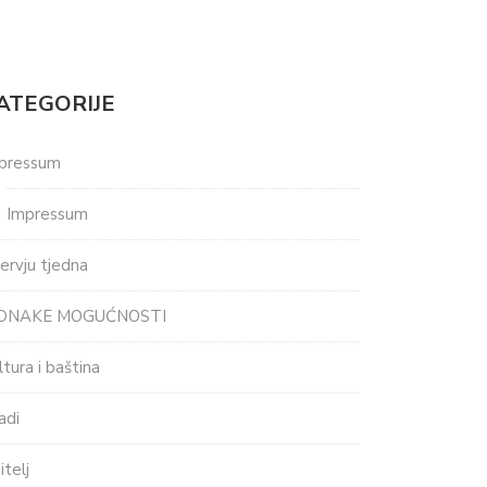
ATEGORIJE
pressum
Impressum
tervju tjedna
EDNAKE MOGUĆNOSTI
ltura i baština
adi
itelj