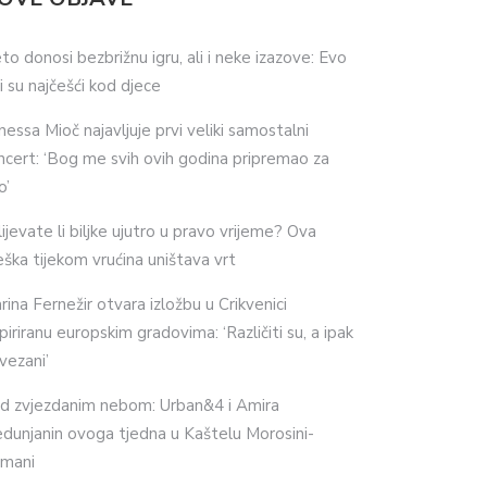
eto donosi bezbrižnu igru, ali i neke izazove: Evo
ji su najčešći kod djece
nessa Mioč najavljuje prvi veliki samostalni
ncert: ‘Bog me svih ovih godina pripremao za
o’
lijevate li biljke ujutro u pravo vrijeme? Ova
eška tijekom vrućina uništava vrt
rina Fernežir otvara izložbu u Crikvenici
spiriranu europskim gradovima: ‘Različiti su, a ipak
vezani’
d zvjezdanim nebom: Urban&4 i Amira
dunjanin ovoga tjedna u Kaštelu Morosini-
imani