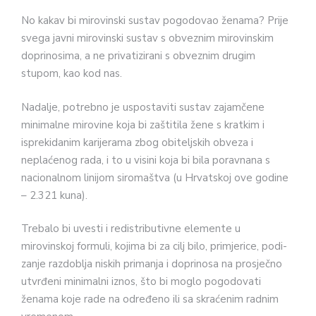
No kakav bi mirovinski sustav po­godovao ženama? Prije
svega javni mirovinski sustav s obveznim miro­vinskim
doprinosima, a ne privatizirani s obveznim drugim
stupom, kao kod nas.
Nadalje, potrebno je uspo­staviti sustav zajamčene
minimalne mirovine koja bi zaštitila žene s krat­kim i
isprekidanim karijerama zbog obiteljskih obveza i
neplaćenog rada, i to u visini koja bi bila poravnana s
nacionalnom linijom siromaštva (u Hrvatskoj ove godine
– 2.321 kuna).
Trebalo bi uvesti i redistributivne elemente u
mirovinskoj formuli, ko­jima bi za cilj bilo, primjerice, podi­
zanje razdoblja niskih primanja i do­prinosa na prosječno
utvrđeni mini­malni iznos, što bi moglo pogodovati
ženama koje rade na određeno ili sa skraćenim radnim