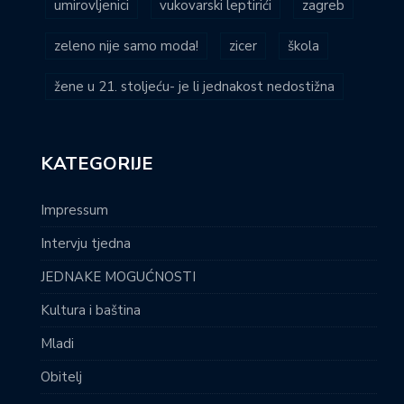
umirovljenici
vukovarski leptirići
zagreb
zeleno nije samo moda!
zicer
škola
žene u 21. stoljeću- je li jednakost nedostižna
KATEGORIJE
Impressum
Intervju tjedna
JEDNAKE MOGUĆNOSTI
Kultura i baština
Mladi
Obitelj