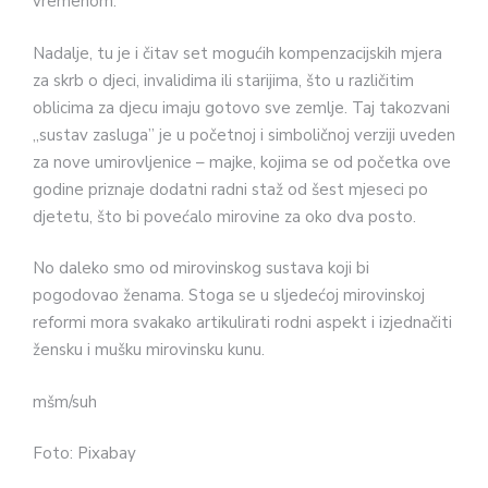
vremenom.
Nadalje, tu je i čitav set mogućih kompenzacijskih mjera
za skrb o dje­ci, invalidima ili starijima, što u razli­čitim
oblicima za djecu imaju goto­vo sve zemlje. Taj takozvani
„sustav zasluga” je u početnoj i simboličnoj verziji uveden
za nove umirovljeni­ce – majke, kojima se od početka ove
godine priznaje dodatni radni staž od šest mjeseci po
djetetu, što bi pove­ćalo mirovine za oko dva posto.
No daleko smo od mirovinskog sustava koji bi
pogodovao ženama. Stoga se u sljedećoj mirovinskoj
reformi mora svakako artikulirati rodni aspekt i izjednačiti
žensku i mušku mirovin­sku kunu.
mšm/suh
Foto: Pixabay