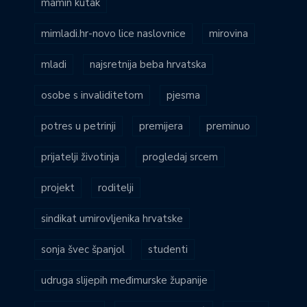
mamin kutak
mimladi.hr-novo lice naslovnice
mirovina
mladi
najsretnija beba hrvatska
osobe s invaliditetom
pjesma
potres u petrinji
premijera
preminuo
prijatelji životinja
progledaj srcem
projekt
roditelji
sindikat umirovljenika hrvatske
sonja švec španjol
studenti
udruga slijepih međimurske županije