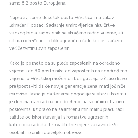
samo 8,2 posto Europljana.
Naprotiv, samo desetak posto Hrvatica ima ta­kav
„skraćeni” posao. Sadašnje umi­rovljenice nisu žrtve
visokog broja za­poslenih na skraćeno radno vrijeme, ali
niti na određeno – oblik ugovora o radu koji je „zarazio”
već četvrtinu svih zaposlenih.
Kako je poznato da su plaće zapo­slenih na određeno
vrijeme i do 30 posto niže od zaposlenih na neodre­đeno
vrijeme, u Hrvatskoj možemo i bez gatanja iz šalice kave
pretposta­viti da će novije generacije žena imati još niže
mirovine. Jasno je da ženama pogoduje sustav u kojemu
je dominantan rad na neodređeno, na sigur­nim i trajnim
poslovima, uz pravo na zajamčenu minimalnu plaću radi
zaštite od iskorištavanja i siromaštva ugroženih
kategorija radnika, te kva­litetne mjere za ravnotežu
osobnih, radnih i obiteljskih obveza.