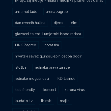
(Pro)Čitaj medije - mladi i medijska pismenost danas
ansambl lado
arena zagreb
dan crvenih haljina
djeca
film
glazbeni talenti i umjetnici ispod radara
HNK Zagreb
hrvatska
hrvatski savez gluhoslijepih osoba dodir
izložba
jednaka prava za sve
jednake mogućnosti
KD Lisinski
kids friendly
koncert
korona virus
laudato tv
lisinski
majka