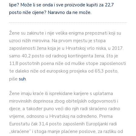
lipe? Može li se onda i sve proizvode kupiti za 22,7
posto niže ci­jene? Naravno da ne može.
Žene su zakinute i nije velika eni­gma prepoznati koji su
uzroci nižih mirovina. Na prvom mjestu je stopa
zaposlenosti žena koja je u Hrvatskoj vrlo niska, u 2017.
samo 40,2 posto od radnog kontingenta žena, što je
11,8 postotnih poena niže od muške stope zaposlenosti
te daleko niže od europskog prosjeka od 65,3 posto,
piše
suh
.
Žene imaju kraće ili isprekidane karijere s uplatama
mirovinskih doprinosa zbog obiteljskih odgovor­nosti i
djece, a također puno veći dio njih radi skraćeno radno
vrijeme, od­nosno u Hrvatskoj na određeno. Prema
Eurostatu čak 31,4 posto zaposle­nih Europljanki radi
„skraćene” i stoga manje plaćene poslove, za razliku od