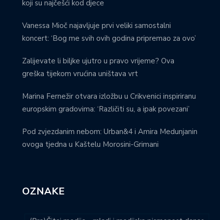
koji su najčešći kod djece
Vanessa Mioč najavljuje prvi veliki samostalni
koncert: ‘Bog me svih ovih godina pripremao za ovo’
Zalijevate li biljke ujutro u pravo vrijeme? Ova
greška tijekom vrućina uništava vrt
Marina Fernežir otvara izložbu u Crikvenici inspiriranu
europskim gradovima: ‘Različiti su, a ipak povezani’
Pod zvjezdanim nebom: Urban&4 i Amira Medunjanin
ovoga tjedna u Kaštelu Morosini-Grimani
OZNAKE