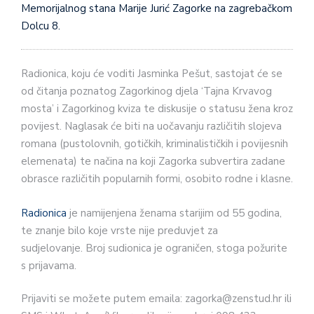
Memorijalnog stana Marije Jurić Zagorke na zagrebačkom
Dolcu 8.
Radionica, koju će voditi Jasminka Pešut, sastojat će se
od čitanja poznatog Zagorkinog djela ‘Tajna Krvavog
mosta’ i Zagorkinog kviza te diskusije o statusu žena kroz
povijest. Naglasak će biti na uočavanju različitih slojeva
romana (pustolovnih, gotičkih, kriminalističkih i povijesnih
elemenata) te načina na koji Zagorka subvertira zadane
obrasce različitih popularnih formi, osobito rodne i klasne.
Radionica
je namijenjena ženama starijim od 55 godina,
te znanje bilo koje vrste nije preduvjet za
sudjelovanje. Broj sudionica je ograničen, stoga požurite
s prijavama.
Prijaviti se možete putem emaila: zagorka@zenstud.hr ili