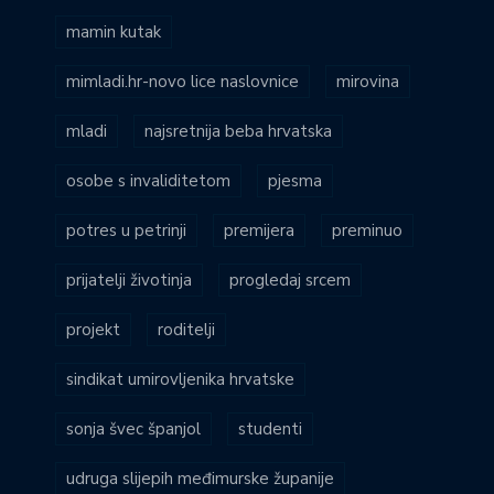
mamin kutak
mimladi.hr-novo lice naslovnice
mirovina
mladi
najsretnija beba hrvatska
osobe s invaliditetom
pjesma
potres u petrinji
premijera
preminuo
prijatelji životinja
progledaj srcem
projekt
roditelji
sindikat umirovljenika hrvatske
sonja švec španjol
studenti
udruga slijepih međimurske županije