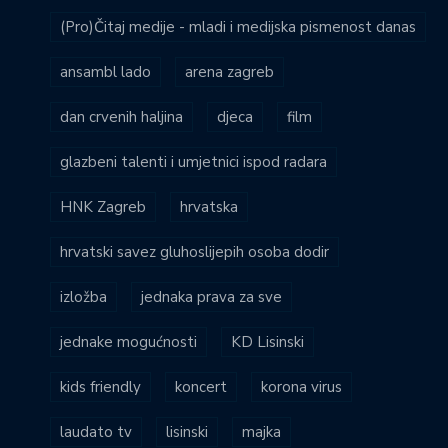
(Pro)Čitaj medije - mladi i medijska pismenost danas
ansambl lado
arena zagreb
dan crvenih haljina
djeca
film
glazbeni talenti i umjetnici ispod radara
HNK Zagreb
hrvatska
hrvatski savez gluhoslijepih osoba dodir
izložba
jednaka prava za sve
jednake mogućnosti
KD Lisinski
kids friendly
koncert
korona virus
laudato tv
lisinski
majka