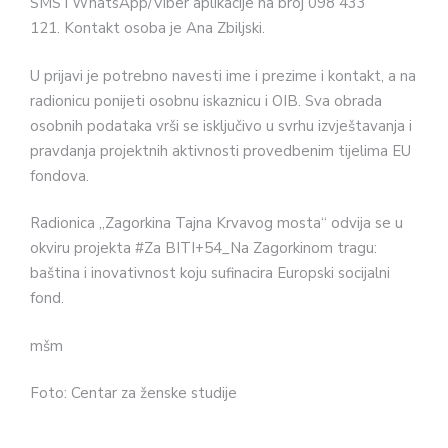
SMS i WhatsApp/Viber aplikacije na broj 098 433
121. Kontakt osoba je Ana Zbiljski.
U prijavi je potrebno navesti ime i prezime i kontakt, a na
radionicu ponijeti osobnu iskaznicu i OIB. Sva obrada
osobnih podataka vrši se isključivo u svrhu izvještavanja i
pravdanja projektnih aktivnosti provedbenim tijelima EU
fondova.
Radionica „Zagorkina Tajna Krvavog mosta“ odvija se u
okviru projekta #Za BITI+54_Na Zagorkinom tragu:
baština i inovativnost koju sufinacira Europski socijalni
fond.
mšm
Foto: Centar za ženske studije