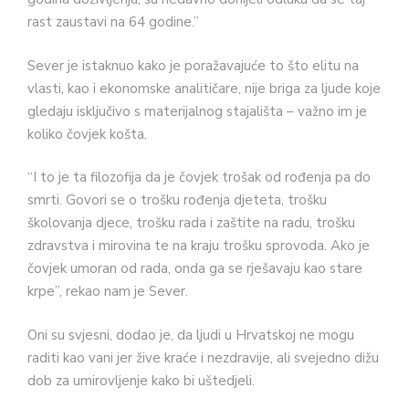
rast zaustavi na 64 godine.”
Sever je istaknuo kako je poražavajuće to što elitu na
vlasti, kao i ekonomske analitičare, nije briga za ljude koje
gledaju isključivo s materijalnog stajališta – važno im je
koliko čovjek košta.
“I to je ta filozofija da je čovjek trošak od rođenja pa do
smrti. Govori se o trošku rođenja djeteta, trošku
školovanja djece, trošku rada i zaštite na radu, trošku
zdravstva i mirovina te na kraju trošku sprovoda. Ako je
čovjek umoran od rada, onda ga se rješavaju kao stare
krpe”, rekao nam je Sever.
Oni su svjesni, dodao je, da ljudi u Hrvatskoj ne mogu
raditi kao vani jer žive kraće i nezdravije, ali svejedno dižu
dob za umirovljenje kako bi uštedjeli.