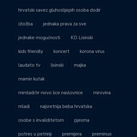
hrvatski savez gluhoslijepih osoba dodir
izložba
jednaka prava za sve
jednake mogućnosti
KD Lisinski
kids friendly
koncert
korona virus
laudato tv
lisinski
majka
mamin kutak
mimladi.hr-novo lice naslovnice
mirovina
mladi
najsretnija beba hrvatska
osobe s invaliditetom
pjesma
potres u petrinji
premijera
preminuo