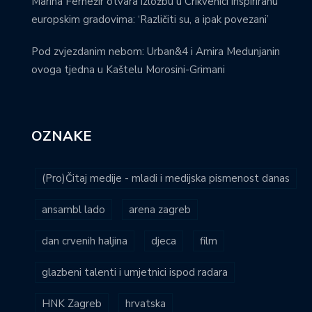
Marina Fernežir otvara izložbu u Crikvenici inspiriranu
europskim gradovima: ‘Različiti su, a ipak povezani’
Pod zvjezdanim nebom: Urban&4 i Amira Medunjanin
ovoga tjedna u Kaštelu Morosini-Grimani
OZNAKE
(Pro)Čitaj medije - mladi i medijska pismenost danas
ansambl lado
arena zagreb
dan crvenih haljina
djeca
film
glazbeni talenti i umjetnici ispod radara
HNK Zagreb
hrvatska