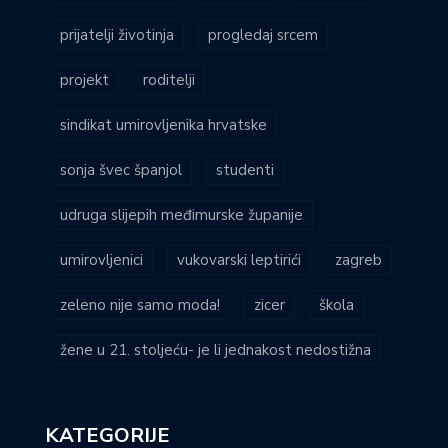
prijatelji životinja
progledaj srcem
projekt
roditelji
sindikat umirovljenika hrvatske
sonja švec španjol
studenti
udruga slijepih međimurske županije
umirovljenici
vukovarski leptirići
zagreb
zeleno nije samo moda!
zicer
škola
žene u 21. stoljeću- je li jednakost nedostižna
KATEGORIJE