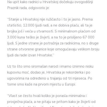
Na upit kako radnici u Hrvatskoj dočekuju ovogodišnji
Praznik rada, odgovorio je:
“Stanje u Hrvatskoj nije ružičasto i to je jasno. Prema
statistici, 12.000 ljudi radi, a ne dobiva plaću, ali ta je
brojka još i veća u stvarnosti. S minimalnom plaćom od
3.000 kuna teško je živjeti, a na to je prisiljeno 67 000
ljudi. S jedne strane je potražnja za radnicima, no s druge
strane otvorene granice koje omogućavaju velikom broju
ljudi da rade izvan Hrvatske.”
Uz to što smo siromašan narod i imamo iznimno nisku
kupovnu moć, dodao je, Hrvatska je rekorderka i po
ugovorima na određeno u trajanju od tri mjeseca. Po
tome smo kaže na prvom mjestu u Europi.
“Vlast se često hvali koliko je porasla minimalna i
prosječna plaća, a ne pitaju se pritom kako je živjeti od