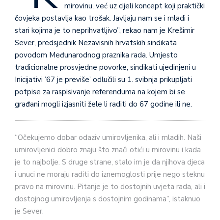
mirovinu, već uz cijeli koncept koji praktički
čovjeka postavlja kao trošak. Javljaju nam se i mladi i
stari kojima je to neprihvatljivo”, rekao nam je Krešimir
Sever, predsjednik Nezavisnih hrvatskih sindikata
povodom Međunarodnog praznika rada. Umjesto
tradicionalne prosvjedne povorke, sindikati ujedinjeni u
Inicijativi ’67 je previše’ odlučili su 1. svibnja prikupljati
potpise za raspisivanje referenduma na kojem bi se
građani mogli izjasniti žele li raditi do 67 godine ili ne.
“Očekujemo dobar odaziv umirovljenika, ali i mladih. Naši
umirovljenici dobro znaju što znači otići u mirovinu i kada
je to najbolje. S druge strane, stalo im je da njihova djeca
i unuci ne moraju raditi do iznemoglosti prije nego steknu
pravo na mirovinu. Pitanje je to dostojnih uvjeta rada, ali i
dostojnog umirovljenja s dostojnim godinama”, istaknuo
je Sever.