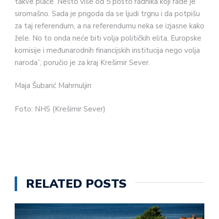
takve plaće. Nešto više od 5 posto radnika koji rade je
siromašno. Sada je prigoda da se ljudi trgnu i da potpišu
za taj referendum, a na referendumu neka se izjasne kako
žele. No to onda neće biti volja političkih elita, Europske
komisije i međunarodnih financijskih institucija nego volja
naroda”, poručio je za kraj Krešimir Sever.
Maja Šubarić Mahmuljin
Foto: NHS (Krešimir Sever)
RELATED POSTS