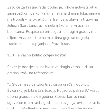
Zato će za Praznik rada, dodao je, njihovi aktivisti biti u
zagrebačkom parku Maksimir, ali i na drugim lokacijama u
metropoli – na okretištima tramvaja, glavnim trgovima,
željezničkoj stanici, ali i u nekim školama, vrtićima i
bolnicama. Potpise će prikupljati i u drugim gradovima
diljem Hrvatske, i to na mjestima gdje se događaju
tradicionalna okupljanja za Praznik rada.
‘Eliti je važno koliko čovjek košta’
Sever je podsjetio i na iskustva drugih zemalja čiji su
građani izašli na referendum.
“U Sloveniji su ga izborili, ali su ga građani odbili. U
Švicarskoj je bila ista situacija. Poljaci su pak sa 67 vratili
dobnu granicu na 65 godina. Slovaci koji su imali
ugovoren ritam rasta godina umirovljenja, ovisno o rastu
godina doživljenja, su nedavno donijeli odluku da se taj