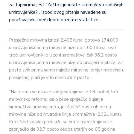
zastupnicima jest “Zašto ignorirate siromaštvo sadašnjih
umirovljenika?“. Ispod ovog pitanja navedene su
poražavajuće i već dobro poznate statistike.
Prosječna mirovina iznosi 2.405 kuna, gotovo 174.000
umirovljenika prima mirovine niže od 1.000 kuna, svaki
treći umirovljenik je u zoni siromaštva, čak 98,2 posto
umirovljenika prima mirovine niže od prosječne plaće, 23
posto svih prima samo najniže mirovine, omjer mirovine u
prosječnoj plaći je vrlo niskih 38,7 posto…
“Na lecima se nalaze zahtjevi kojima se želi poboljšati
mirovinsku reformu kako bi se spriječilo bujanje
siromaštva umirovljenika, jer čak 52 posto ih prima
mirovine niže od hrvatske linije siromaštva (2.321 kuna).
Kroz šest koraka predlažu se hitne mjere kojima se
zapriječilo da 32,7 posto osoba starijih od 65 godina