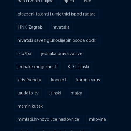
dan crvenih haljina
djeca
film
glazbeni talenti i umjetnici ispod radara
HNK Zagreb
hrvatska
hrvatski savez gluhoslijepih osoba dodir
izložba
jednaka prava za sve
jednake mogućnosti
KD Lisinski
kids friendly
koncert
korona virus
laudato tv
lisinski
majka
mamin kutak
mimladi.hr-novo lice naslovnice
mirovina