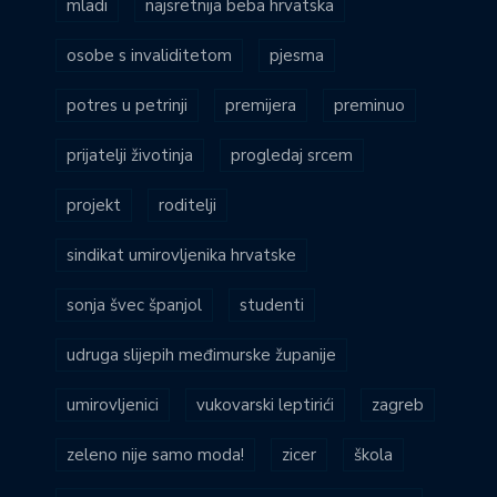
mladi
najsretnija beba hrvatska
osobe s invaliditetom
pjesma
potres u petrinji
premijera
preminuo
prijatelji životinja
progledaj srcem
projekt
roditelji
sindikat umirovljenika hrvatske
sonja švec španjol
studenti
udruga slijepih međimurske županije
umirovljenici
vukovarski leptirići
zagreb
zeleno nije samo moda!
zicer
škola