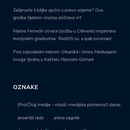
Zalijevate li biljke ujutro u pravo vrijeme? Ova
greška tijekom vrućina uništava vrt
Marina Fernežir otvara izložbu u Crikvenici inspiriranu
europskim gradovima: ‘Različiti su, a ipak povezani’
Pod zvjezdanim nebom: Urban&4 i Amira Medunjanin
ovoga tjedna u Kaštelu Morosini-Grimani
OZNAKE
(Pro)Čitaj medije - mladi i medijska pismenost danas
ansambl lado
arena zagreb