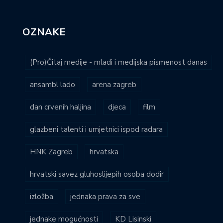
OZNAKE
(Pro)Čitaj medije - mladi i medijska pismenost danas
ansambl lado
arena zagreb
dan crvenih haljina
djeca
film
glazbeni talenti i umjetnici ispod radara
HNK Zagreb
hrvatska
hrvatski savez gluhoslijepih osoba dodir
izložba
jednaka prava za sve
jednake mogućnosti
KD Lisinski