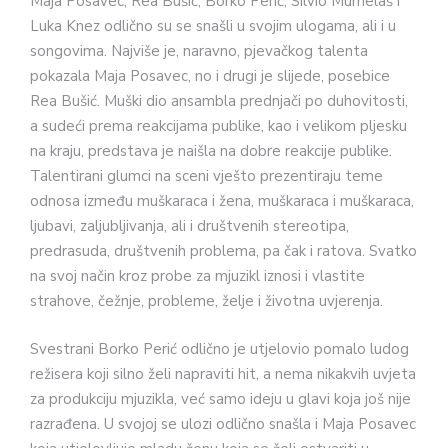
Maja Posavec, Rea Bušić, Borko Perić, Silvio Mumelaš i
Luka Knez odlično su se snašli u svojim ulogama, ali i u
songovima. Najviše je, naravno, pjevačkog talenta
pokazala Maja Posavec, no i drugi je slijede, posebice
Rea Bušić. Muški dio ansambla prednjači po duhovitosti,
a sudeći prema reakcijama publike, kao i velikom pljesku
na kraju, predstava je naišla na dobre reakcije publike.
Talentirani glumci na sceni vješto prezentiraju teme
odnosa između muškaraca i žena, muškaraca i muškaraca,
ljubavi, zaljubljivanja, ali i društvenih stereotipa,
predrasuda, društvenih problema, pa čak i ratova. Svatko
na svoj način kroz probe za mjuzikl iznosi i vlastite
strahove, čežnje, probleme, želje i životna uvjerenja.
Svestrani Borko Perić odlično je utjelovio pomalo ludog
režisera koji silno želi napraviti hit, a nema nikakvih uvjeta
za produkciju mjuzikla, već samo ideju u glavi koja još nije
razrađena. U svojoj se ulozi odlično snašla i Maja Posavec