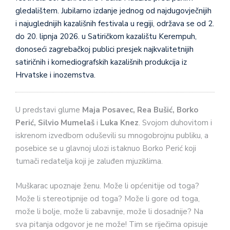
gledalištem. Jubilarno izdanje jednog od najdugovječnijih
i najuglednijih kazališnih festivala u regiji, održava se od 2.
do 20. lipnja 2026. u Satiričkom kazalištu Kerempuh,
donoseći zagrebačkoj publici presjek najkvalitetnijih
satiričnih i komediografskih kazališnih produkcija iz
Hrvatske i inozemstva.
U predstavi glume
Maja Posavec, Rea Bušić, Borko
Perić, Silvio Mumelaš
i
Luka Knez
. Svojom duhovitom i
iskrenom izvedbom oduševili su mnogobrojnu publiku, a
posebice se u glavnoj ulozi istaknuo Borko Perić koji
tumači redatelja koji je zaluđen mjuziklima.
Muškarac upoznaje ženu. Može li općenitije od toga?
Može li stereotipnije od toga? Može li gore od toga,
može li bolje, može li zabavnije, može li dosadnije? Na
sva pitanja odgovor je ne može! Tim se riječima opisuje