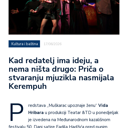
Kultura i baština
17/06/2026
Kad redatelj ima ideju, a
nema ništa drugo: Priča o
stvaranju mjuzikla nasmijala
Kerempuh
P
redstava „Muškarac upoznaje ženu“
Vida
Hribara
u produkciji Teatar &TD u ponedjeljak
je izvedena na Međunarodnom kazališnom
festivalu 50. Dani satire Fadila Hadžića pred punim