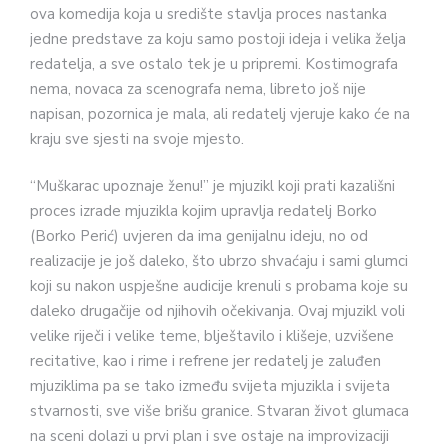
ova komedija koja u središte stavlja proces nastanka
jedne predstave za koju samo postoji ideja i velika želja
redatelja, a sve ostalo tek je u pripremi. Kostimografa
nema, novaca za scenografa nema, libreto još nije
napisan, pozornica je mala, ali redatelj vjeruje kako će na
kraju sve sjesti na svoje mjesto.
“Muškarac upoznaje ženu!” je mjuzikl koji prati kazališni
proces izrade mjuzikla kojim upravlja redatelj Borko
(Borko Perić) uvjeren da ima genijalnu ideju, no od
realizacije je još daleko, što ubrzo shvaćaju i sami glumci
koji su nakon uspješne audicije krenuli s probama koje su
daleko drugačije od njihovih očekivanja. Ovaj mjuzikl voli
velike riječi i velike teme, blještavilo i klišeje, uzvišene
recitative, kao i rime i refrene jer redatelj je zaluđen
mjuziklima pa se tako između svijeta mjuzikla i svijeta
stvarnosti, sve više brišu granice. Stvaran život glumaca
na sceni dolazi u prvi plan i sve ostaje na improvizaciji