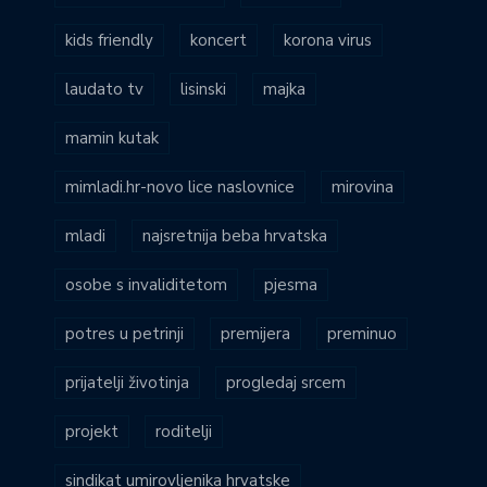
kids friendly
koncert
korona virus
laudato tv
lisinski
majka
mamin kutak
mimladi.hr-novo lice naslovnice
mirovina
mladi
najsretnija beba hrvatska
osobe s invaliditetom
pjesma
potres u petrinji
premijera
preminuo
prijatelji životinja
progledaj srcem
projekt
roditelji
sindikat umirovljenika hrvatske