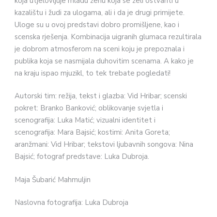
koja utjelovljuje mladu ženu koja se želi ostvariti u
kazalištu i žudi za ulogama, ali i da je drugi primijete.
Uloge su u ovoj predstavi dobro promišljene, kao i
scenska rješenja. Kombinacija uigranih glumaca rezultirala
je dobrom atmosferom na sceni koju je prepoznala i
publika koja se nasmijala duhovitim scenama. A kako je
na kraju ispao mjuzikl, to tek trebate pogledati!
Autorski tim: režija, tekst i glazba: Vid Hribar; scenski
pokret: Branko Banković; oblikovanje svjetla i
scenografija: Luka Matić; vizualni identitet i
scenografija: Mara Bajsić; kostimi: Anita Goreta;
aranžmani: Vid Hribar; tekstovi ljubavnih songova: Nina
Bajsić; fotograf predstave:
Luka Dubroja.
Maja Šubarić Mahmuljin
Naslovna fotografija: Luka Dubroja