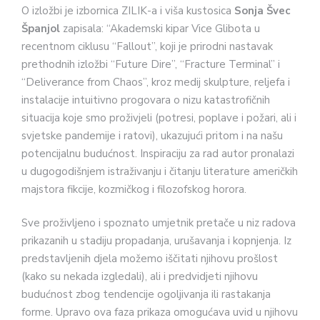
O izložbi je izbornica ZILIK-a i viša kustosica
Sonja Švec
Španjol
zapisala: “Akademski kipar Vice Glibota u
recentnom ciklusu “Fallout”, koji je prirodni nastavak
prethodnih izložbi “Future Dire”, “Fracture Terminal” i
“Deliverance from Chaos”, kroz medij skulpture, reljefa i
instalacije intuitivno progovara o nizu katastrofičnih
situacija koje smo proživjeli (potresi, poplave i požari, ali i
svjetske pandemije i ratovi), ukazujući pritom i na našu
potencijalnu budućnost. Inspiraciju za rad autor pronalazi
u dugogodišnjem istraživanju i čitanju literature američkih
majstora fikcije, kozmičkog i filozofskog horora.
Sve proživljeno i spoznato umjetnik pretače u niz radova
prikazanih u stadiju propadanja, urušavanja i kopnjenja. Iz
predstavljenih djela možemo iščitati njihovu prošlost
(kako su nekada izgledali), ali i predvidjeti njihovu
budućnost zbog tendencije ogoljivanja ili rastakanja
forme. Upravo ova faza prikaza omogućava uvid u njihovu