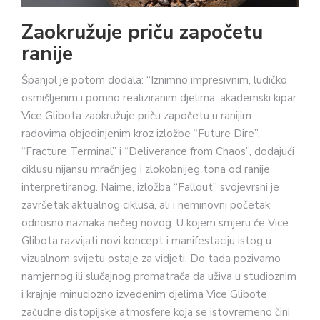
Zaokružuje priču započetu
ranije
Španjol je potom dodala: “Iznimno impresivnim, ludičko
osmišljenim i pomno realiziranim djelima, akademski kipar
Vice Glibota zaokružuje priču započetu u ranijim
radovima objedinjenim kroz izložbe “Future Dire”,
“Fracture Terminal” i “Deliverance from Chaos”, dodajući
ciklusu nijansu mračnijeg i zlokobnijeg tona od ranije
interpretiranog. Naime, izložba “Fallout” svojevrsni je
završetak aktualnog ciklusa, ali i neminovni početak
odnosno naznaka nečeg novog. U kojem smjeru će Vice
Glibota razvijati novi koncept i manifestaciju istog u
vizualnom svijetu ostaje za vidjeti. Do tada pozivamo
namjernog ili slučajnog promatrača da uživa u studioznim
i krajnje minuciozno izvedenim djelima Vice Glibote
začudne distopijske atmosfere koja se istovremeno čini