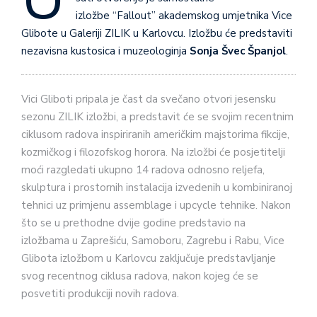
izložbe “Fallout” akademskog umjetnika Vice
Glibote u Galeriji ZILIK u Karlovcu. Izložbu će predstaviti
nezavisna kustosica i muzeologinja
Sonja Švec Španjol
.
Vici Gliboti pripala je čast da svečano otvori jesensku
sezonu ZILIK izložbi, a predstavit će se svojim recentnim
ciklusom radova inspiriranih američkim majstorima fikcije,
kozmičkog i filozofskog horora. Na izložbi će posjetitelji
moći razgledati ukupno 14 radova odnosno reljefa,
skulptura i prostornih instalacija izvedenih u kombiniranoj
tehnici uz primjenu assemblage i upcycle tehnike. Nakon
što se u prethodne dvije godine predstavio na
izložbama u Zaprešiću, Samoboru, Zagrebu i Rabu, Vice
Glibota izložbom u Karlovcu zaključuje predstavljanje
svog recentnog ciklusa radova, nakon kojeg će se
posvetiti produkciji novih radova.