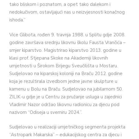
tako bliskom i poznatom, a opet tako dalekom i
nedokučivom, ostavljajući nas u neizvjesnosti konačnog
ishoda.”
Vice Glibota, rođen 9. travnja 1988. u Splitu gdje 2008.
godine završava srednju likovnu školu Fausta Vrančića –
smjer kiparstvo. Magistrirao kiparstvo 2013. godine u
klasi prof. Stjepana Skoke na Akademiji likovnih
umjetnosti u Širokom Brijegu Sveučilišta u Mostaru.
Sudjelovao na kiparskoj koloniji na Braču 2012. godine
koja je rezultirala izvedbom jedne javne skulpture u
kamenu u Bolu na Braču. Sudjelovao na jubilarnom 50.
ZILIK-u gdje je u Centru za pružanje usluga u zajednici
Vladimir Nazor održao likovnu radionicu za djecu pod
nazivom “Odiseja u svemiru 2024.”.
Sudjelovao u realizaciji umjetničkog segmenta projekta
“Astropark Makarska” – edukacijskog centra za djecu i