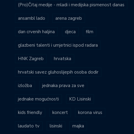
(Pro)Čitaj medije - mladi i medijska pismenost danas
ansambl lado
arena zagreb
dan crvenih haljina
djeca
film
glazbeni talenti i umjetnici ispod radara
HNK Zagreb
hrvatska
hrvatski savez gluhoslijepih osoba dodir
izložba
jednaka prava za sve
jednake mogućnosti
KD Lisinski
kids friendly
koncert
korona virus
laudato tv
lisinski
majka