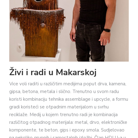
Živi i radi u Makarskoj
Vice voli raditi u različitim medijima poput drva, kamena,
gipsa, betona, metala i slično. Trenutno u svom radu
koristi kombinaciju tehnika assemblage i upcycle, a formu
gradi koristeći se otpadnim materijalom u svrhu
reciklaže. Medij u kojem trenutno radi je kombinacija
različitog otpadnog materijala: metal, drvo, elektroničke
komponente, te beton, gips i epoxy smola. Sudjelovao
na nekoliko grupnih i samostalnih izložbi. Član HDLU-a u