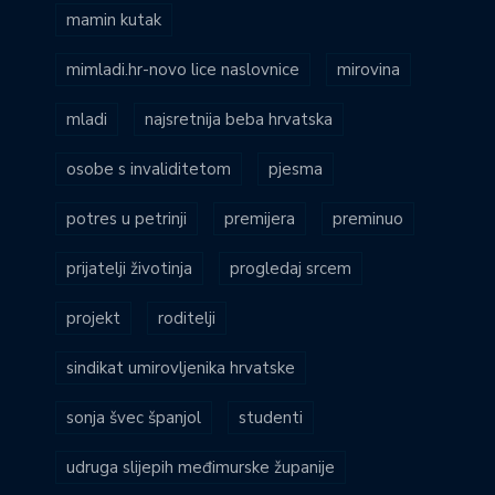
mamin kutak
mimladi.hr-novo lice naslovnice
mirovina
mladi
najsretnija beba hrvatska
osobe s invaliditetom
pjesma
potres u petrinji
premijera
preminuo
prijatelji životinja
progledaj srcem
projekt
roditelji
sindikat umirovljenika hrvatske
sonja švec španjol
studenti
udruga slijepih međimurske županije