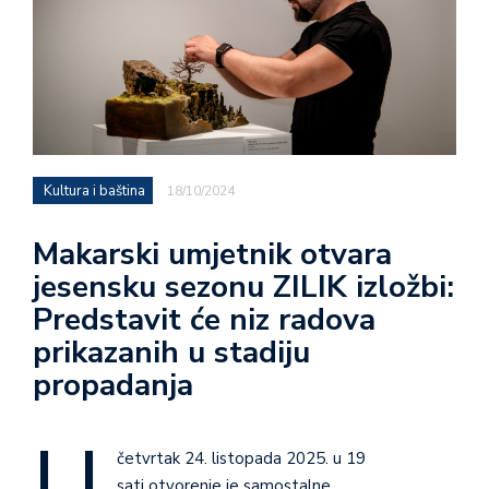
Kultura i baština
18/10/2024
Makarski umjetnik otvara
jesensku sezonu ZILIK izložbi:
Predstavit će niz radova
prikazanih u stadiju
propadanja
U
četvrtak 24. listopada 2025. u 19
sati otvorenje je samostalne