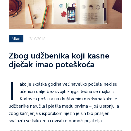
Mladi
12/10/2018
Zbog udžbenika koji kasne
dječak imao poteškoća
I
ako je školska godina već naveliko počela, neki su
učenici i dalje bez svojih knjiga. Jedna se majka iz
Karlovca požalila na društvenim mrežama kako je
udžbenike naručila i platila među prvima – još u srpnju, a
zbog kašnjenja s isporukom njezin je sin bio prisiljen
snalaziti se kako zna i ovisiti o pomoći prijatelja.