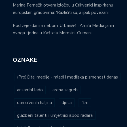
Marina Fernežir otvara izložbu u Crikvenici inspiriranu
europskim gradovima: ‘Različiti su, a ipak povezani’
Pod zvjezdanim nebom: Urban&4 i Amira Medunjanin
ovoga tjedna u Kaštelu Morosini-Grimani
OZNAKE
(Pro)Čitaj medije - mladi i medijska pismenost danas
ansambl lado
arena zagreb
dan crvenih haljina
djeca
film
glazbeni talenti i umjetnici ispod radara