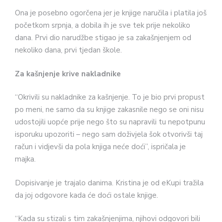
Ona je posebno ogorčena jer je knjige naručila i platila još
početkom srpnja, a dobila ih je sve tek prije nekoliko
dana. Prvi dio narudžbe stigao je sa zakašnjenjem od
nekoliko dana, prvi tjedan škole.
Za kašnjenje krive nakladnike
“Okrivili su nakladnike za kašnjenje. To je bio prvi propust
po meni, ne samo da su knjige zakasnile nego se oni nisu
udostojili uopće prije nego što su napravili tu nepotpunu
isporuku upozoriti – nego sam doživjela šok otvorivši taj
račun i vidjevši da pola knjiga neće doći”, ispričala je
majka.
Dopisivanje je trajalo danima. Kristina je od eKupi tražila
da joj odgovore kada će doći ostale knjige.
“Kada su stizali s tim zakašnjenjima, njihovi odgovori bili