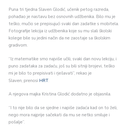
Puna tri tjedna Slaven Glodić, učenik petog razreda,
pohađao je nastavu bez osnovnih udžbenika. Bilo mu je
teško, mučio se prepisujući svaki dan zadatke s mobitela.
Fotografije lekcija iz udžbenika koje su mu slali školski
kolege bile su jedini način da ne zaostaje sa školskim
gradivom.
“Iz matematike smo najviše učili, svaki dan novu lekciju, i
puno zadataka za zadaću, još su bili sitniji brojevi, teško
mi je bilo to prepisivati i rješavati”, rekao je
Slaven, prenosi
HRT
.
A njegova majka Kristina Glodić dodatno je objasnila.
“I to nije bilo da se sjedne i napiše zadaća kad on to želi,
nego mora najprije sačekati da mu se netko smiluje i
pošalje”.