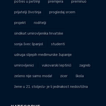
potres u petrinji
premijera
preminuo
prijatelji životinja
progledaj srcem
projekt
roditelji
sindikat umirovljenika hrvatske
sonja švec španjol
studenti
udruga slijepih međimurske županije
umirovljenici
vukovarski leptirići
zagreb
zeleno nije samo moda!
zicer
škola
žene u 21. stoljeću- je li jednakost nedostižna