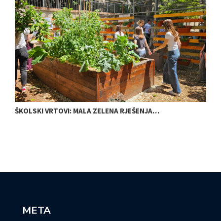
ŠKOLSKI VRTOVI: MALA ZELENA RJEŠENJA…
N
META