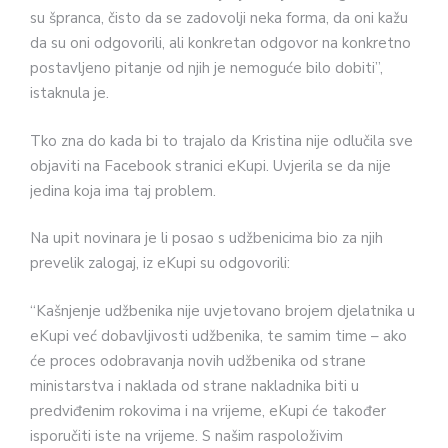
su špranca, čisto da se zadovolji neka forma, da oni kažu
da su oni odgovorili, ali konkretan odgovor na konkretno
postavljeno pitanje od njih je nemoguće bilo dobiti”,
istaknula je.
Tko zna do kada bi to trajalo da Kristina nije odlučila sve
objaviti na Facebook stranici eKupi. Uvjerila se da nije
jedina koja ima taj problem.
Na upit novinara je li posao s udžbenicima bio za njih
prevelik zalogaj, iz eKupi su odgovorili:
“Kašnjenje udžbenika nije uvjetovano brojem djelatnika u
eKupi već dobavljivosti udžbenika, te samim time – ako
će proces odobravanja novih udžbenika od strane
ministarstva i naklada od strane nakladnika biti u
predviđenim rokovima i na vrijeme, eKupi će također
isporučiti iste na vrijeme. S našim raspoloživim