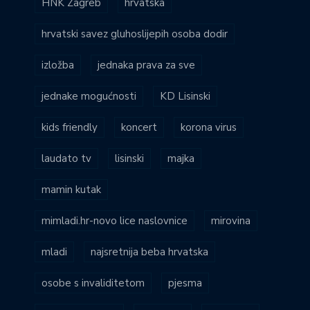
HNK Zagreb
hrvatska
hrvatski savez gluhoslijepih osoba dodir
izložba
jednaka prava za sve
jednake mogućnosti
KD Lisinski
kids friendly
koncert
korona virus
laudato tv
lisinski
majka
mamin kutak
mimladi.hr-novo lice naslovnice
mirovina
mladi
najsretnija beba hrvatska
osobe s invaliditetom
pjesma