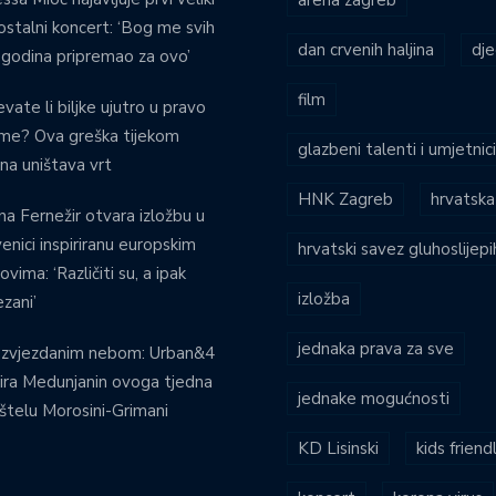
stalni koncert: ‘Bog me svih
dan crvenih haljina
dje
 godina pripremao za ovo’
film
evate li biljke ujutro u pravo
eme? Ova greška tijekom
glazbeni talenti i umjetnic
ina uništava vrt
HNK Zagreb
hrvatska
na Fernežir otvara izložbu u
venici inspiriranu europskim
hrvatski savez gluhoslijep
ovima: ‘Različiti su, a ipak
izložba
zani’
jednaka prava za sve
 zvjezdanim nebom: Urban&4
ira Medunjanin ovoga tjedna
jednake mogućnosti
štelu Morosini-Grimani
KD Lisinski
kids friend