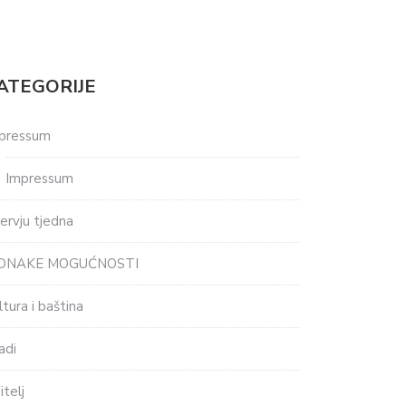
ATEGORIJE
pressum
Impressum
tervju tjedna
EDNAKE MOGUĆNOSTI
ltura i baština
adi
itelj