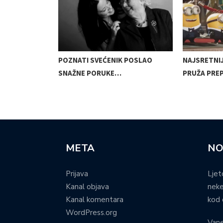
BRIŽNU IGRU,
POZNATI SVEĆENIK POSLAO
NAJSRETNI
SNAŽNE PORUKE…
PRUŽA PRE
META
NO
Prijava
Ljet
Kanal objava
neke
Kanal komentara
kod 
WordPress.org
Vane