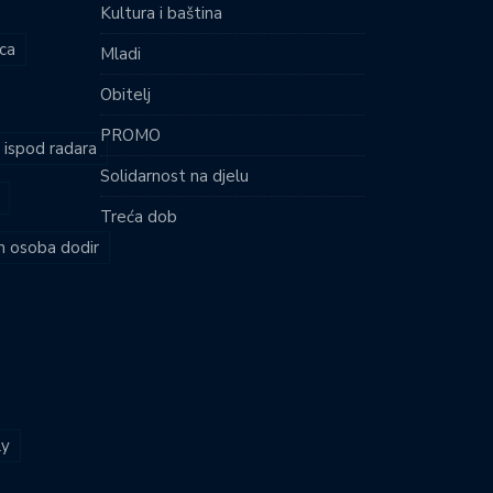
Kultura i baština
ca
Mladi
Obitelj
PROMO
i ispod radara
Solidarnost na djelu
Treća dob
ih osoba dodir
ly