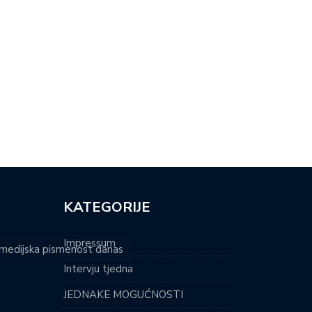
BA LI DJECU TJERATI DA…
VJEROUČITELJ I SAMOHRANI
OTAC: ‘MLADI…
KATEGORIJE
Impressum
i medijska pismenost danas
Intervju tjedna
JEDNAKE MOGUĆNOSTI