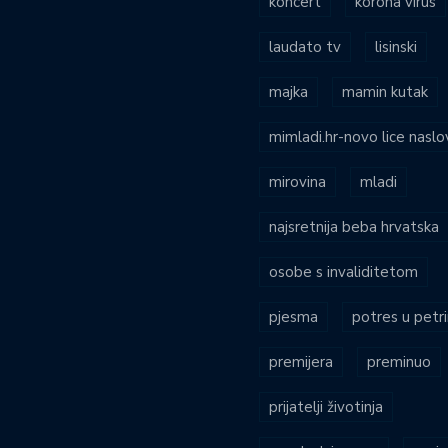
koncert
korona virus
laudato tv
lisinski
majka
mamin kutak
mimladi.hr-novo lice naslo
mirovina
mladi
najsretnija beba hrvatska
osobe s invaliditetom
pjesma
potres u petri
premijera
preminuo
prijatelji životinja