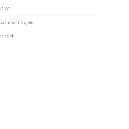
ROMO
lidarnost na djelu
eća dob