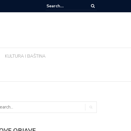
e li biljke ujutro u pravo vrijeme? Ova greška tijekom vrućina uništava vr
KULTURA I BAŠTINA
OVE OBJAVE