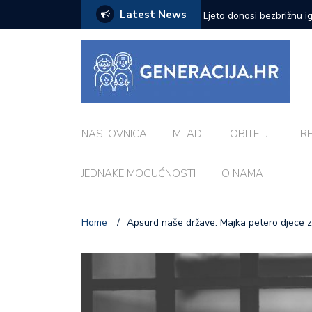
Latest News
zazove: Evo koji su najčešći kod djece
Vanessa Mioč najavljuje 
pripremao za ovo’
NASLOVNICA
MLADI
OBITELJ
TR
JEDNAKE MOGUĆNOSTI
O NAMA
Home
/
Apsurd naše države: Majka petero djece 