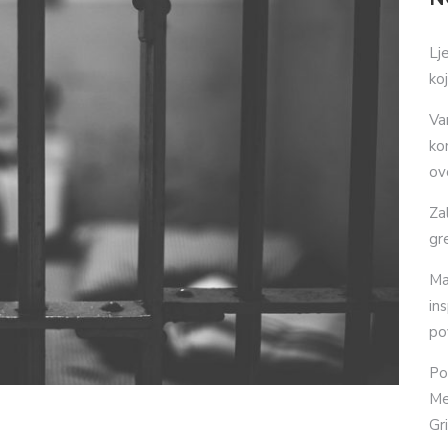
Lj
ko
Va
ko
ov
Za
gr
Ma
in
po
Po
Me
Gr