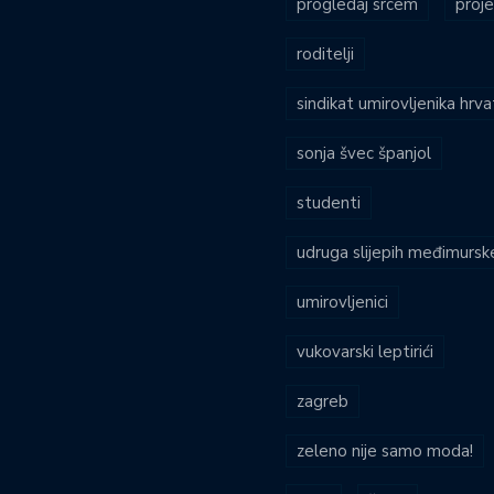
progledaj srcem
proje
roditelji
sindikat umirovljenika hrv
sonja švec španjol
studenti
udruga slijepih međimursk
umirovljenici
vukovarski leptirići
zagreb
zeleno nije samo moda!