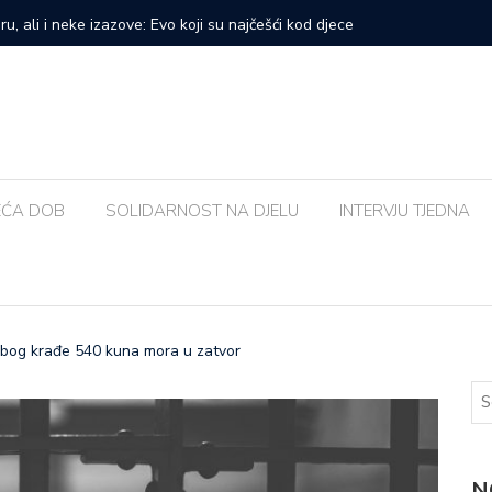
prvi veliki samostalni koncert: ‘Bog me svih ovih godina
Zalijevat
EĆA DOB
SOLIDARNOST NA DJELU
INTERVJU TJEDNA
zbog krađe 540 kuna mora u zatvor
N