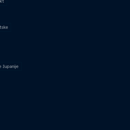
kt
atske
e županije