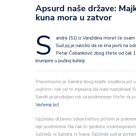
Apsurd naše države: Majk
kuna mora u zatvor
S
andra (51) iz Varaždina morat će osam m
Sud joj je naložio da se ima javiti na o
Petar Čobanković zbog štete od čak 17 m
krumpire u pučkoj kuhinji.
Pravomoćno je Sandra zbog krađe osuđena još u 
uvjetno i rok od tri mjeseca da Ivani nadoknadi 
Sandri je produljen rok za podmirenje štete za još 
Večernji list
.
Općinsko državno odvjetništvo potom je pokrenul
nije podmirena. Na čak tri sjednice izvanraspravno
tužitelji, ni Sandra, ni Ivana. Općinski sud je po