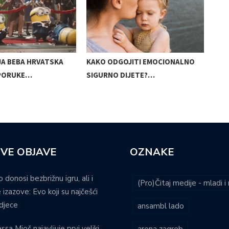
JA BEBA HRVATSKA
KAKO ODGOJITI EMOCIONALNO
TRE
PORUKE…
SIGURNO DIJETE?…
VE OBJAVE
OZNAKE
o donosi bezbrižnu igru, ali i
(Pro)Čitaj medije - mladi 
 izazove: Evo koji su najčešći
djece
ansambl lado
ssa Mioč najavljuje prvi veliki
arena zagreb