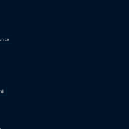
vnice
nji