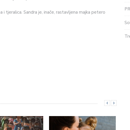
P
 i tjeralica. Sandra je, inače, rastavljena majka petero
So
Tr