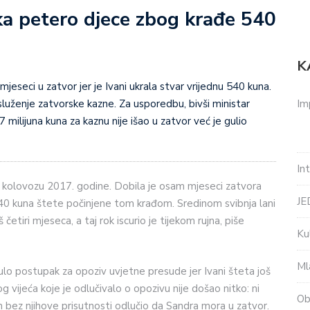
a petero djece zbog krađe 540
K
jeseci u zatvor jer je Ivani ukrala stvar vrijednu 540 kuna.
Im
dsluženje zatvorske kazne. Za usporedbu, bivši ministar
ilijuna kuna za kaznu nije išao u zatvor već je gulio
In
kolovozu 2017. godine. Dobila je osam mjeseci zatvora
J
540 kuna štete počinjene tom krađom. Sredinom svibnja lani
četiri mjeseca, a taj rok iscurio je tijekom rujna, piše
Ku
Ml
o postupak za opoziv uvjetne presude jer Ivani šteta još
g vijeća koje je odlučivalo o opozivu nije došao nitko: ni
Ob
tom bez njihove prisutnosti odlučio da Sandra mora u zatvor.