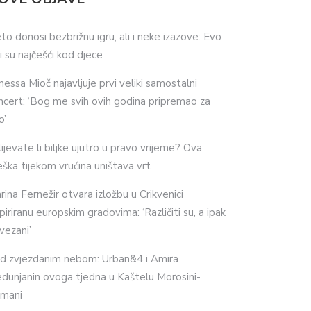
eto donosi bezbrižnu igru, ali i neke izazove: Evo
ji su najčešći kod djece
nessa Mioč najavljuje prvi veliki samostalni
ncert: ‘Bog me svih ovih godina pripremao za
o’
lijevate li biljke ujutro u pravo vrijeme? Ova
eška tijekom vrućina uništava vrt
rina Fernežir otvara izložbu u Crikvenici
spiriranu europskim gradovima: ‘Različiti su, a ipak
vezani’
d zvjezdanim nebom: Urban&4 i Amira
dunjanin ovoga tjedna u Kaštelu Morosini-
imani