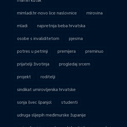
mamin kutak
mimladi.hr-novo lice naslovnice
mirovina
mladi
najsretnija beba hrvatska
osobe s invaliditetom
pjesma
potres u petrinji
premijera
preminuo
prijatelji životinja
progledaj srcem
projekt
roditelji
sindikat umirovljenika hrvatske
sonja švec španjol
studenti
udruga slijepih međimurske županije