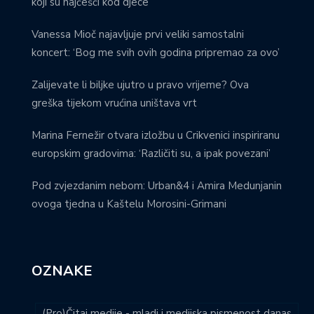
koji su najčešći kod djece
Vanessa Mioč najavljuje prvi veliki samostalni
koncert: ‘Bog me svih ovih godina pripremao za ovo’
Zalijevate li biljke ujutro u pravo vrijeme? Ova
greška tijekom vrućina uništava vrt
Marina Fernežir otvara izložbu u Crikvenici inspiriranu
europskim gradovima: ‘Različiti su, a ipak povezani’
Pod zvjezdanim nebom: Urban&4 i Amira Medunjanin
ovoga tjedna u Kaštelu Morosini-Grimani
OZNAKE
(Pro)Čitaj medije - mladi i medijska pismenost danas