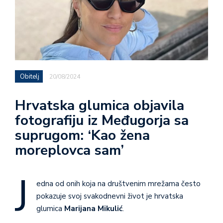
Obitelj
20/08/2024
Hrvatska glumica objavila
fotografiju iz Međugorja sa
suprugom: ‘Kao žena
moreplovca sam’
J
edna od onih koja na društvenim mrežama često
pokazuje svoj svakodnevni život je hrvatska
glumica
Marijana Mikulić
.