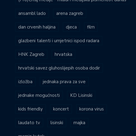
ansambl lado
arena zagreb
dan crvenih haljina
djeca
film
glazbeni talenti i umjetnici ispod radara
HNK Zagreb
hrvatska
hrvatski savez gluhoslijepih osoba dodir
izložba
jednaka prava za sve
jednake mogućnosti
KD Lisinski
kids friendly
koncert
korona virus
laudato tv
lisinski
majka