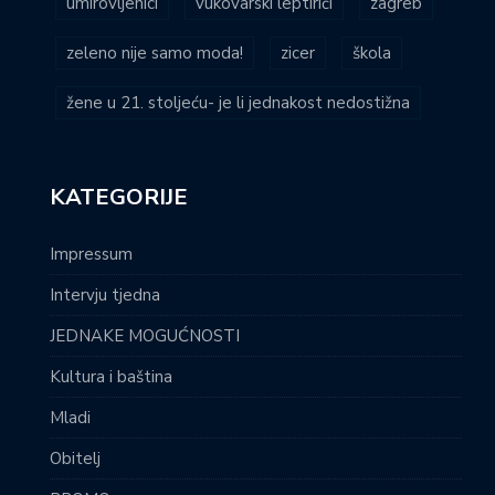
umirovljenici
vukovarski leptirići
zagreb
zeleno nije samo moda!
zicer
škola
žene u 21. stoljeću- je li jednakost nedostižna
KATEGORIJE
Impressum
Intervju tjedna
JEDNAKE MOGUĆNOSTI
Kultura i baština
Mladi
Obitelj