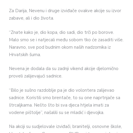
Za Darija, Nevenu i druge izviđače ovakve akcije su izvor
zabave, ali i dio života.
“Znate kako je, dio kopa, dio sadi, dio trči po borove.
Malo smo se i natjecali među sobom tko će zasaditi više.
Naravno, sve pod budnim okom naših nadzornika iz
Hrvatskih šuma.
Nevena je dodala da su zadnji vikend akcije djelomično
proveli zalijevajući sadnice.
“Bilo je sušno razdoblje pa je dio volontera zalijevao
sadnice. Koristili smo brentače, to su one naprtnjače sa
štrcaljkama. Nešto što bi sva djeca htjela imati za
vodene pištolje”, našalili su se mladić i djevojka.
Na akciji su sudjelovale izviđači, branitelji, osnovne škole,