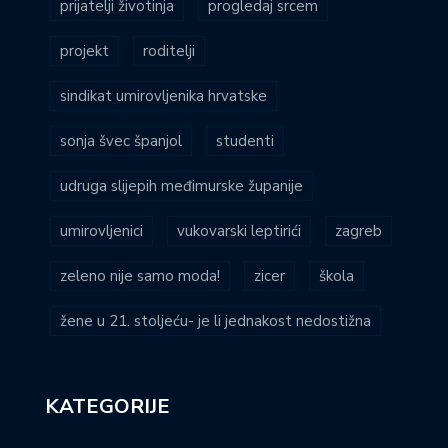
prijatelji životinja
progledaj srcem
projekt
roditelji
sindikat umirovljenika hrvatske
sonja švec španjol
studenti
udruga slijepih međimurske županije
umirovljenici
vukovarski leptirići
zagreb
zeleno nije samo moda!
zicer
škola
žene u 21. stoljeću- je li jednakost nedostižna
KATEGORIJE