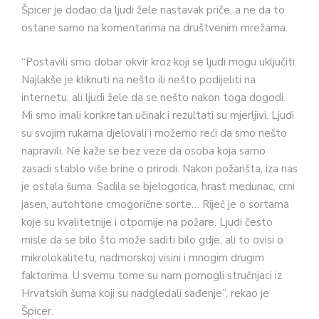
Špicer je dodao da ljudi žele nastavak priče, a ne da to
ostane samo na komentarima na društvenim mrežama.
“Postavili smo dobar okvir kroz koji se ljudi mogu uključiti.
Najlakše je kliknuti na nešto ili nešto podijeliti na
internetu, ali ljudi žele da se nešto nakon toga dogodi.
Mi smo imali konkretan učinak i rezultati su mjerljivi. Ljudi
su svojim rukama djelovali i možemo reći da smo nešto
napravili. Ne kaže se bez veze da osoba koja samo
zasadi stablo više brine o prirodi. Nakon požarišta, iza nas
je ostala šuma. Sadila se bjelogorica, hrast medunac, crni
jasen, autohtone crnogorične sorte… Riječ je o sortama
koje su kvalitetnije i otpornije na požare. Ljudi često
misle da se bilo što može saditi bilo gdje, ali to ovisi o
mikrolokalitetu, nadmorskoj visini i mnogim drugim
faktorima. U svemu tome su nam pomogli stručnjaci iz
Hrvatskih šuma koji su nadgledali sađenje”, rekao je
Špicer.