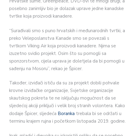
Hrvatske šume, Greenpeace, DVD-ovi te mnogi drugi, a
posebno zanimljiv bio je dolazak uprave jedne kanadske
tvrtke koja proizvodi kanadere.
“Surađivali smo s puno hrvatskih i međunarodnih tvrtki, a
preko Veleposlanstva Kanade smo se povezali s
tvrtkom Viking Air koja proizvodi kanadere. Njima se
izuzetno svidio projekt. Osim što su pomogli sa
sponzorstvom, cijela uprava je doletjela da bi pomogli u
sađenju na Mosoru”, rekao je Špicer.
Također, izviđači ističu da su za projekt dobili pohvale
krovne izviđačke organizacije, Svjetske organizacije
skautskog pokreta te ne isključuju mogućnost da se
sljedećoj akciji priključi i velik broj stranih volontera. Kako
dodaje Špicer, sljedeća
Boranka
trebala bi se održati u
terminu krajem rujna i početkom listopada 2019. godine.
Ipak, mladić i djevojka su iskoristili priliku da se posebno