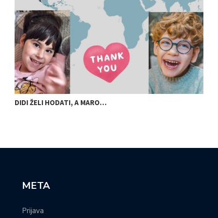
DIDI ŽELI HODATI, A MARO…
U
META
Prijava