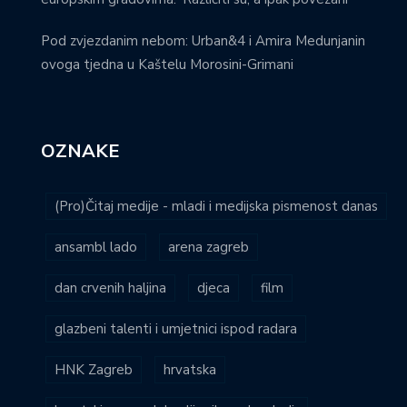
Pod zvjezdanim nebom: Urban&4 i Amira Medunjanin
ovoga tjedna u Kaštelu Morosini-Grimani
OZNAKE
(Pro)Čitaj medije - mladi i medijska pismenost danas
ansambl lado
arena zagreb
dan crvenih haljina
djeca
film
glazbeni talenti i umjetnici ispod radara
HNK Zagreb
hrvatska