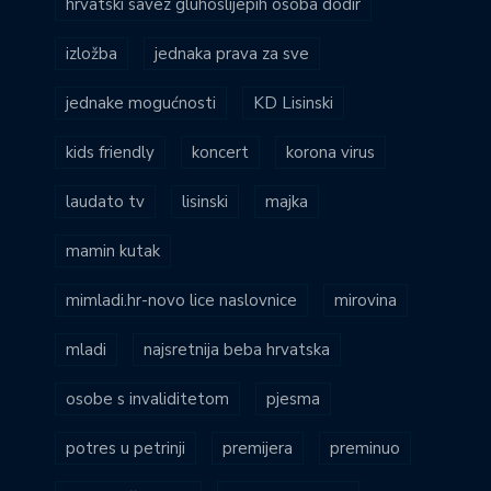
hrvatski savez gluhoslijepih osoba dodir
izložba
jednaka prava za sve
jednake mogućnosti
KD Lisinski
kids friendly
koncert
korona virus
laudato tv
lisinski
majka
mamin kutak
mimladi.hr-novo lice naslovnice
mirovina
mladi
najsretnija beba hrvatska
osobe s invaliditetom
pjesma
potres u petrinji
premijera
preminuo