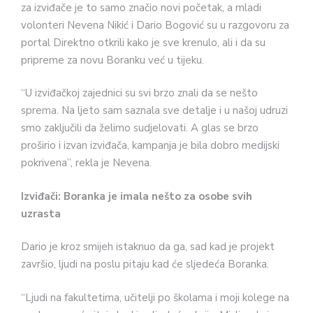
za izviđače je to samo značio novi početak, a mladi
volonteri Nevena Nikić i Dario Bogović su u razgovoru za
portal Direktno otkrili kako je sve krenulo, ali i da su
pripreme za novu Boranku već u tijeku.
“U izviđačkoj zajednici su svi brzo znali da se nešto
sprema. Na ljeto sam saznala sve detalje i u našoj udruzi
smo zaključili da želimo sudjelovati. A glas se brzo
proširio i izvan izviđača, kampanja je bila dobro medijski
pokrivena”, rekla je Nevena.
Izviđači: Boranka je imala nešto za osobe svih
uzrasta
Dario je kroz smijeh istaknuo da ga, sad kad je projekt
završio, ljudi na poslu pitaju kad će sljedeća Boranka.
“Ljudi na fakultetima, učitelji po školama i moji kolege na