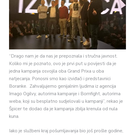
“Drago nam je da nas je prepoznala i stručna javnost.
Koliko mi je poznato, ovo je prvi put u povijesti da je
jedna kampanja osvojila oba Grand Prixa u oba
natjecanja. Ponosni smo kao izviđači i predstavnici
Boranke. Zahvaljujemo genijalnim ljudima iz agencija
Imago Ogilvy, autorima kampanje i Bornfight, autorima
weba, koji su besplatno sudjelovali u kampanji”, rekao je
Špicer te dodao da je kampanja zbilja krenula od nula
kuna.
Iako je službeni kraj pošumljavanja bio još prošle godine,