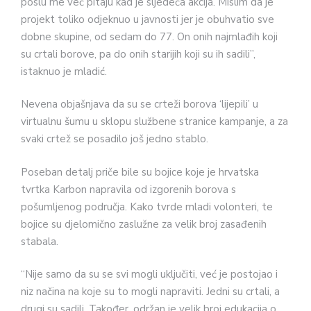
poslu me već pitaju kad je sljedeća akcija. Mislim da je
projekt toliko odjeknuo u javnosti jer je obuhvatio sve
dobne skupine, od sedam do 77. On onih najmlađih koji
su crtali borove, pa do onih starijih koji su ih sadili”,
istaknuo je mladić.
Nevena objašnjava da su se crteži borova ‘lijepili’ u
virtualnu šumu u sklopu službene stranice kampanje, a za
svaki crtež se posadilo još jedno stablo.
Poseban detalj priče bile su bojice koje je hrvatska
tvrtka Karbon napravila od izgorenih borova s
pošumljenog područja. Kako tvrde mladi volonteri, te
bojice su djelomično zaslužne za velik broj zasađenih
stabala.
“Nije samo da su se svi mogli uključiti, već je postojao i
niz načina na koje su to mogli napraviti. Jedni su crtali, a
drugi su sadili. Također, održan je velik broj edukacija o