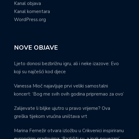
Kanal objava
Kanal komentara
WordPress.org
NOVE OBJAVE
Ljeto donosi bezbrižnu igru, ali i neke izazove: Evo
koji su najčešći kod djece
Vanessa Mioč najavljuje prvi veliki samostalni
koncert: ‘Bog me svih ovih godina pripremao za ovo’
Zalijevate li biljke ujutro u pravo vrijeme? Ova
greška tijekom vrućina uništava vrt
Marina Fernežir otvara izložbu u Crikvenici inspiriranu
europskim gradovima: ‘Različiti su, a ipak povezani’