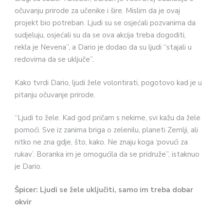
očuvanju prirode za učenike i šire. Mislim da je ovaj
projekt bio potreban. Ljudi su se osjećali pozvanima da
sudjeluju, osjećali su da se ova akcija treba dogoditi,
rekla je Nevena”, a Dario je dodao da su ljudi “stajali u
redovima da se uključe”.
Kako tvrdi Dario, ljudi žele volontirati, pogotovo kad je u
pitanju očuvanje prirode.
“Ljudi to žele. Kad god pričam s nekime, svi kažu da žele
pomoći. Sve iz zanima briga o zelenilu, planeti Zemlji, ali
nitko ne zna gdje, što, kako. Ne znaju koga ‘povući za
rukav’. Boranka im je omogućila da se pridruže”, istaknuo
je Dario.
Špicer: Ljudi se žele uključiti, samo im treba dobar
okvir