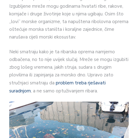
Izgubljene mreže mogu godinama hvatati ribe, rakove,
kornjače i druge životinje koje u njima ugibaju. Osim što
„lovi” morske organizme, ta napuštena ribolovna oprema
oštećuje morska staništa i koraljne zajednice, čime
narušava cijeli morski ekosustav.
Neki smatraju kako je ta ribarska oprema namjerno
odbačena, no to nije uvijek slučaj. Mreže se mogu izgubiti
zbog lošeg vremena, jakih struja, sudara s drugim
plovilima ili zapinjanja za morsko dno. Upravo zato
stručnjaci smatraju da
problem treba rješavati
suradnjom
, a ne samo optuživanjem ribara.