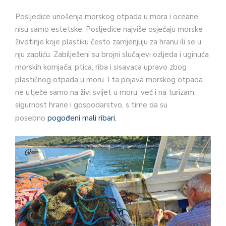
Posljedice unošenja morskog otpada u mora i oceane
nisu samo estetske. Posljedice najviše osjećaju morske
životinje koje plastiku često zamjenjuju za hranu ili se u
nju zapliću. Zabilježeni su brojni slučajevi ozljeda i uginuća
morskih kornjača, ptica, riba i sisavaca upravo zbog
plastičnog otpada u moru. I ta pojava morskog otpada
ne utječe samo na živi svijet u moru, već i na turizam,
sigurnost hrane i gospodarstvo, s time da su
posebno
pogođeni mali ribari.