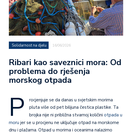
Solidarnost na djelu
16/06/2026
Ribari kao saveznici mora: Od
problema do rješenja
morskog otpada
P
rocjenjuje se da danas u svjetskim morima
pluta više od pet bilijuna čestica plastike. Ta
brojka nije ni približna stvarnoj količini
otpada u
moru
jer se u procjenu ne uključuje otpad na morskome
dnu i plažama. Otpad u morima i oceanima nalazimo