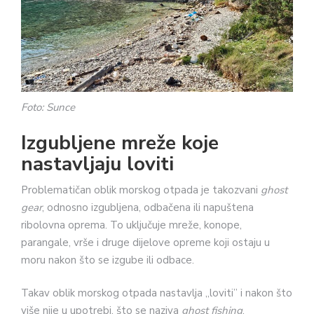
Foto: Sunce
Izgubljene mreže koje
nastavljaju loviti
Problematičan oblik morskog otpada je takozvani
ghost
gear
, odnosno izgubljena, odbačena ili napuštena
ribolovna oprema. To uključuje mreže, konope,
parangale, vrše i druge dijelove opreme koji ostaju u
moru nakon što se izgube ili odbace.
Takav oblik morskog otpada nastavlja „loviti” i nakon što
više nije u upotrebi, što se naziva
ghost fishing
.