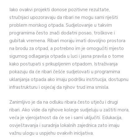
Iako ovakvi projekti donose pozitivne rezultate,
stručnjaci upozoravaju da ribari ne mogu sami riješiti
problem morskog otpada. Sudjelovanje u takvim
programima često znači dodatni posao, troškove i
gubitak vremena. Ribari moraju imati dovoljno prostora
na brodu za otpad, a potrebno im je omogućiti mjesto
sigurnog odlaganja otpada u luci i jasna pravila o tome
kako postupati s prikupljenim otpadom. Istraživanja
pokazuju da će ribari češće sudjelovati u programima
uklanjanja otpada ako imaju podršku institucija, dostupnu
infrastrukturu i osjećaj da njihov trud ima smisla.
Zanimljivo je da na odluku ribara često utječu i drugi
ribari. Ako vide da njihove kolege sudjeluju u zaštiti mora,
veća je vjerojatnost da će se i sami uključiti. Edukacija,
osvještavanja i suradnja lokalnih zajednica zato imaju
važnu ulogu u uspjehu ovakvih inicijativa.