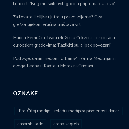
koncert: ‘Bog me svih ovih godina pripremao za ovo’
Zalijevate li biljke ujutro u pravo vrijeme? Ova
greška tijekom vrućina uništava vrt
Marina Fernežir otvara izložbu u Crikvenici inspiriranu
europskim gradovima: ‘Različiti su, a ipak povezani’
Pod zvjezdanim nebom: Urban&4 i Amira Medunjanin
ovoga tjedna u Kaštelu Morosini-Grimani
OZNAKE
(Pro)Čitaj medije - mladi i medijska pismenost danas
ansambl lado
arena zagreb