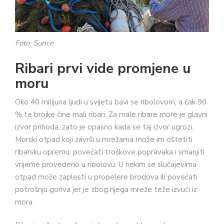
Foto: Sunce
Ribari prvi vide promjene u
moru
Oko 40 milijuna ljudi u svijetu bavi se ribolovom, a čak 90
% te brojke čine mali ribari. Za male ribare more je glavni
izvor prihoda, zato je opasno kada se taj izvor ugrozi.
Morski otpad koji završi u mrežama može im oštetiti
ribarsku opremu, povećati troškove popravaka i smanjiti
vrijeme provedeno u ribolovu. U nekim se slučajevima
otpad može zaplesti u propelere brodova ili povećati
potrošnju goriva jer je zbog njega mreže teže izvući iz
mora.