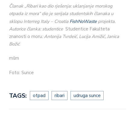
Članak „Ribari kao dio rješenja: uklanjanje morskog
otpada iz mora“ dio je serijala studentskih članaka u
sklopu Interreg Italy – Croatia
FishNoWaste
projekta.
Autorice članka: studentice
Studentice Fakulteta
znanosti o moru
: Antonija Tvrdeić, Lucija Amižić, Janica
Božić
.
mšm
Foto: Sunce
TAGS:
otpad
ribari
udruga sunce