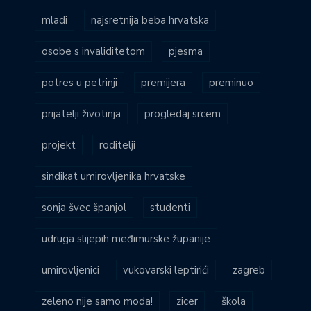
mladi
najsretnija beba hrvatska
osobe s invaliditetom
pjesma
potres u petrinji
premijera
preminuo
prijatelji životinja
progledaj srcem
projekt
roditelji
sindikat umirovljenika hrvatske
sonja švec španjol
studenti
udruga slijepih međimurske županije
umirovljenici
vukovarski leptirići
zagreb
zeleno nije samo moda!
zicer
škola