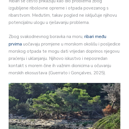
Ribari se često prikazuju kao dio problema zbog
izgubljene ribolovne opreme i otpada povezanog s
ribarstvom. Međutim, takav pogled ne isključuje njihovu
potencijalnu ulogu u rješavanju problema.
Zbog svakodnevnog boravka na moru,
ribari među
prvima
uočavaju promjene u morskom okolišu i posljedice
morskog otpada te mogu dati vrijedan doprinos njegovu
praćenju i uklanjanju. Njihovo iskustvo i neposredan
kontakt s morem čine ih važnim dionicima u očuvanju
morskih ekosustava (Guerrato i Gonçalves, 2025).