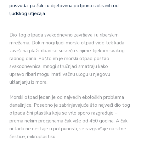
posvuda, pa čak i u dijelovima potpuno izoliranih od
ljudskog utjecaja.
Dio tog otpada svakodnevno završava i u ribarskim
mrežama. Dok mnogi ljudi morski otpad vide tek kada
završi na plaži, ribari se susreću s njime tijekom svakog
radnog dana. Pošto im je morski otpad postao
svakodnevnica, mnogi stručnjaci smatraju kako
upravo ribari mogu imati važnu ulogu u njegovu
uklanjanju iz mora.
Morski otpad jedan je od najvećih ekoloških problema
današnjice. Posebno je zabrinjavajuće što najveći dio tog
otpada čini plastika koja se vrlo sporo razgrađuje –
prema nekim procjenama čak više od 450 godina. A čak
ni tada ne nestaje u potpunosti, se razgrađuje na sitne
čestice, mikroplastiku.