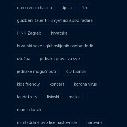
dan crvenih haljina
djeca
film
glazbeni talenti i umjetnici ispod radara
HNK Zagreb
hrvatska
hrvatski savez gluhoslijepih osoba dodir
izložba
jednaka prava za sve
jednake mogućnosti
KD Lisinski
kids friendly
koncert
korona virus
laudato tv
lisinski
majka
mamin kutak
mimladi.hr-novo lice naslovnice
mirovina