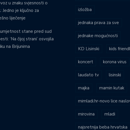
voz u znaku svjesnosti o
izložba
 Jedno je ključno za
ešno liječenje
jednaka prava za sve
umjetnost stane pred sud
jednake mogućnosti
esti: ‘Na čijoj strani’ osvojila
iku na Brijunima
KD Lisinski
kids friend
koncert
korona virus
laudato tv
lisinski
majka
mamin kutak
mimladi.hr-novo lice naslo
mirovina
mladi
najsretnija beba hrvatska