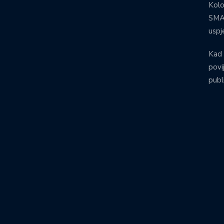
Kolo
SMA:
uspj
Kad 
povij
publ