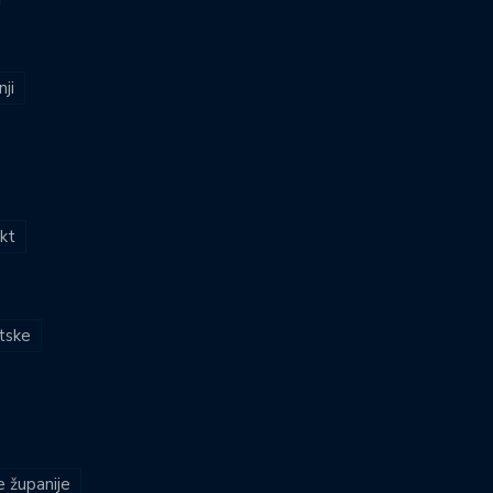
nji
kt
atske
e županije