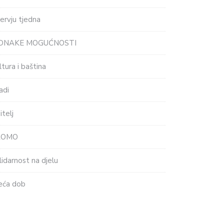
tervju tjedna
EDNAKE MOGUĆNOSTI
ltura i baština
adi
itelj
ROMO
lidarnost na djelu
eća dob