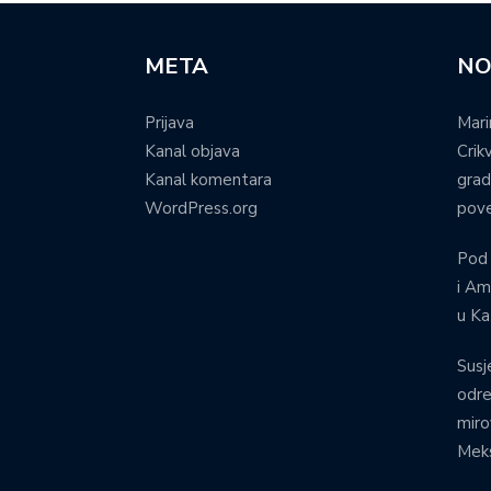
META
NO
Prijava
Mari
Kanal objava
Crik
Kanal komentara
grad
WordPress.org
pove
Pod
i Am
u Ka
Susj
odre
miro
Meks