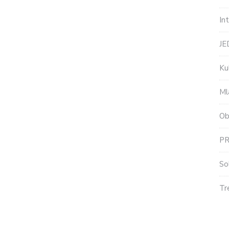
In
J
Ku
Ml
Ob
P
So
Tr