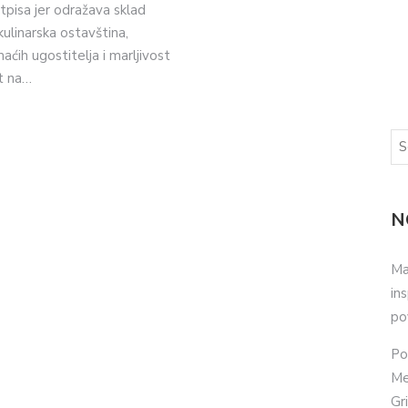
pisa jer odražava sklad
kulinarska ostavština,
ćih ugostitelja i marljivost
t na…
N
Ma
in
po
Po
Me
Gr