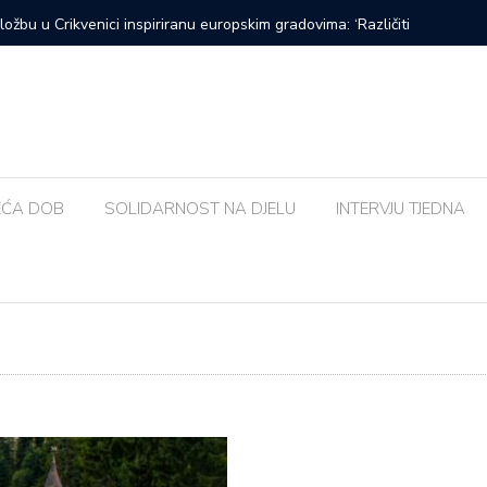
Urban&4 i Amira Medunjanin ovoga tjedna u Kaštelu
Susjedna 
bolja od
EĆA DOB
SOLIDARNOST NA DJELU
INTERVJU TJEDNA