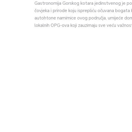
Gastronomija Gorskog kotara jedinstvenog je pot
čovjeka i prirode koju isprepliću očuvana bogata 
autohtone namirnice ovog područja, umijeće doma
lokalnih OPG-ova koji zauzimaju sve veću važnos