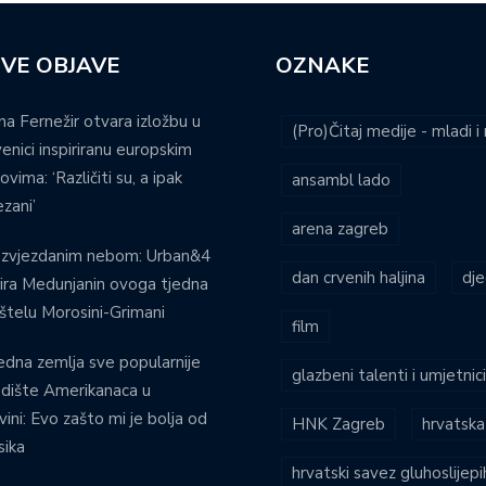
VE OBJAVE
OZNAKE
na Fernežir otvara izložbu u
(Pro)Čitaj medije - mladi 
venici inspiriranu europskim
ovima: ‘Različiti su, a ipak
ansambl lado
zani’
arena zagreb
 zvjezdanim nebom: Urban&4
dan crvenih haljina
dje
ira Medunjanin ovoga tjedna
štelu Morosini-Grimani
film
edna zemlja sve popularnije
glazbeni talenti i umjetnic
dište Amerikanaca u
vini: Evo zašto mi je bolja od
HNK Zagreb
hrvatska
ika
hrvatski savez gluhoslijep