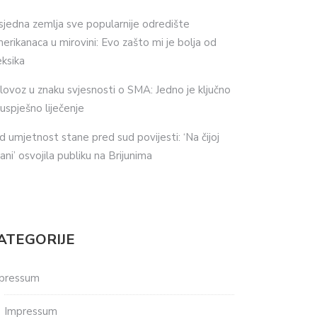
sjedna zemlja sve popularnije odredište
erikanaca u mirovini: Evo zašto mi je bolja od
ksika
lovoz u znaku svjesnosti o SMA: Jedno je ključno
 uspješno liječenje
d umjetnost stane pred sud povijesti: ‘Na čijoj
ani’ osvojila publiku na Brijunima
ATEGORIJE
pressum
Impressum