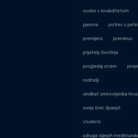
osobe s invaliditetom
pjesma
potres u petri
premijera
preminuo
prijatelji životinja
progledaj srcem
proje
roditelji
sindikat umirovljenika hrv
sonja švec španjol
studenti
udruga slijepih međimursk