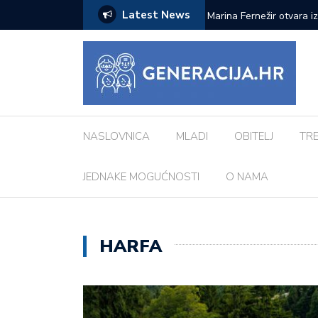
Latest News
ci inspiriranu europskim gradovima: ‘Različiti
Pod zvjezdanim nebom: 
Morosini-Grimani
NASLOVNICA
MLADI
OBITELJ
TR
JEDNAKE MOGUĆNOSTI
O NAMA
HARFA