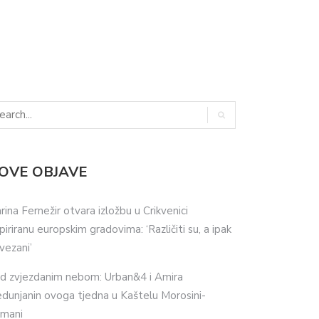
OVE OBJAVE
rina Fernežir otvara izložbu u Crikvenici
spiriranu europskim gradovima: ‘Različiti su, a ipak
vezani’
d zvjezdanim nebom: Urban&4 i Amira
dunjanin ovoga tjedna u Kaštelu Morosini-
imani