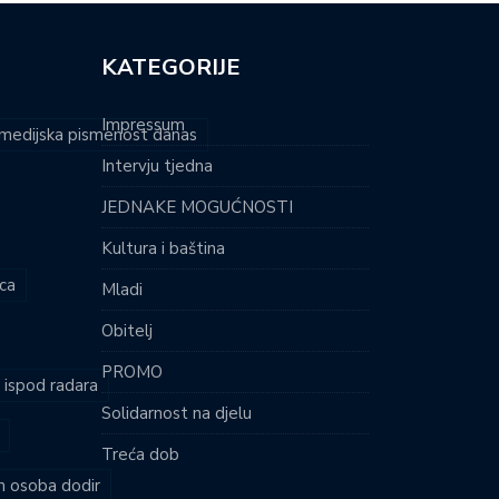
KATEGORIJE
Impressum
i medijska pismenost danas
Intervju tjedna
JEDNAKE MOGUĆNOSTI
Kultura i baština
ca
Mladi
Obitelj
PROMO
i ispod radara
Solidarnost na djelu
Treća dob
ih osoba dodir