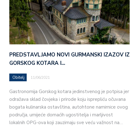
PREDSTAVLJAMO NOVI GURMANSKI IZAZOV IZ
GORSKOG KOTARA I…
Obitelj
11/06/2021
Gastronomija Gorskog kotara jedinstvenog je potpisa jer
odražava sklad čovjeka i prirode koju isprepliću očuvana
bogata kulinarska ostavština, autohtone namirnice ovog
područja, umijeće domaćih ugostitelja i marljivost
lokalnih OPG-ova koji zauzimaju sve veću važnost na…