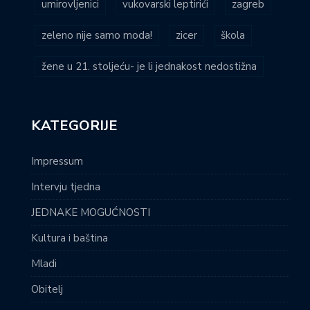
umirovljenici
vukovarski leptirići
zagreb
zeleno nije samo moda!
zicer
škola
žene u 21. stoljeću- je li jednakost nedostižna
KATEGORIJE
Impressum
Intervju tjedna
JEDNAKE MOGUĆNOSTI
Kultura i baština
Mladi
Obitelj