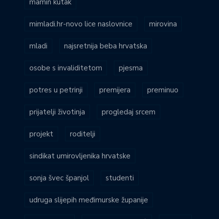
mamin kutak
mimladi.hr-novo lice naslovnice
mirovina
mladi
najsretnija beba hrvatska
osobe s invaliditetom
pjesma
potres u petrinji
premijera
preminuo
prijatelji životinja
progledaj srcem
projekt
roditelji
sindikat umirovljenika hrvatske
sonja švec španjol
studenti
udruga slijepih međimurske županije