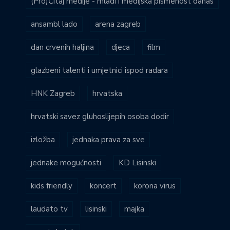
(Pro)Čitaj medije - mladi i medijska pismenost danas
ansambl lado
arena zagreb
dan crvenih haljina
djeca
film
glazbeni talenti i umjetnici ispod radara
HNK Zagreb
hrvatska
hrvatski savez gluhoslijepih osoba dodir
izložba
jednaka prava za sve
jednake mogućnosti
KD Lisinski
kids friendly
koncert
korona virus
laudato tv
lisinski
majka