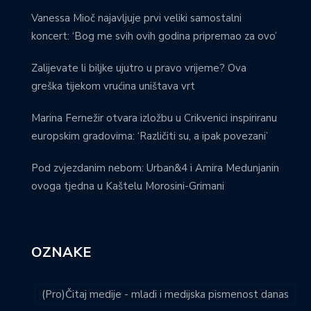
Vanessa Mioč najavljuje prvi veliki samostalni
koncert: ‘Bog me svih ovih godina pripremao za ovo’
Zalijevate li biljke ujutro u pravo vrijeme? Ova
greška tijekom vrućina uništava vrt
Marina Fernežir otvara izložbu u Crikvenici inspiriranu
europskim gradovima: ‘Različiti su, a ipak povezani’
Pod zvjezdanim nebom: Urban&4 i Amira Medunjanin
ovoga tjedna u Kaštelu Morosini-Grimani
OZNAKE
(Pro)Čitaj medije - mladi i medijska pismenost danas