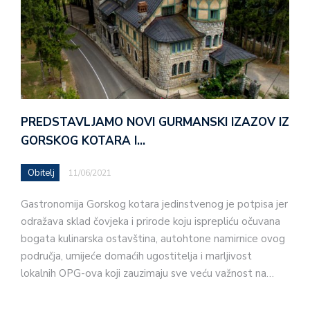
PREDSTAVLJAMO NOVI GURMANSKI IZAZOV IZ
GORSKOG KOTARA I…
Obitelj
11/06/2021
Gastronomija Gorskog kotara jedinstvenog je potpisa jer
odražava sklad čovjeka i prirode koju isprepliću očuvana
bogata kulinarska ostavština, autohtone namirnice ovog
područja, umijeće domaćih ugostitelja i marljivost
lokalnih OPG-ova koji zauzimaju sve veću važnost na…