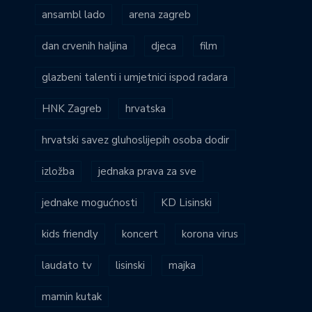
ansambl lado
arena zagreb
dan crvenih haljina
djeca
film
glazbeni talenti i umjetnici ispod radara
HNK Zagreb
hrvatska
hrvatski savez gluhoslijepih osoba dodir
izložba
jednaka prava za sve
jednake mogućnosti
KD Lisinski
kids friendly
koncert
korona virus
laudato tv
lisinski
majka
mamin kutak