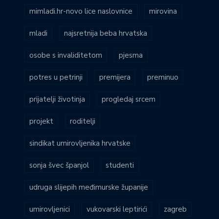
mimladi.hr-novo lice naslovnice
mirovina
mladi
najsretnija beba hrvatska
osobe s invaliditetom
pjesma
potres u petrinji
premijera
preminuo
prijatelji životinja
progledaj srcem
projekt
roditelji
sindikat umirovljenika hrvatske
sonja švec španjol
studenti
udruga slijepih međimurske županije
umirovljenici
vukovarski leptirići
zagreb