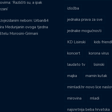
ovima: ‘Različiti su, a ipak
izložba
zani’
jednaka prava za sve
 zvjezdanim nebom: Urban&4
ira Medunjanin ovoga tjedna
jednake mogućnosti
štelu Morosini-Grimani
KD Lisinski
kids friend
koncert
korona virus
laudato tv
lisinski
majka
mamin kutak
mimladi.hr-novo lice naslo
mirovina
mladi
najsretnija beba hrvatska