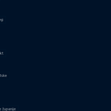
nji
kt
atske
e županije