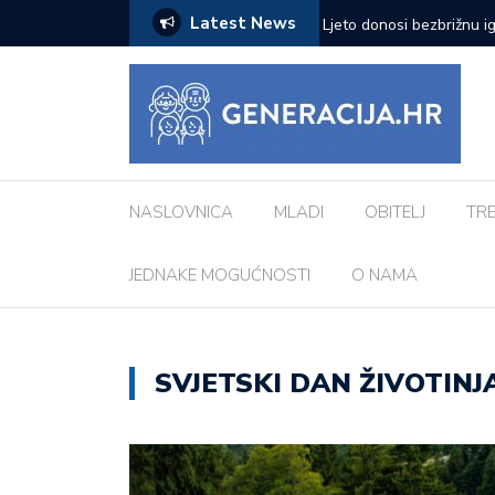
Latest News
zazove: Evo koji su najčešći kod djece
Vanessa Mioč najavljuje 
pripremao za ovo’
NASLOVNICA
MLADI
OBITELJ
TR
JEDNAKE MOGUĆNOSTI
O NAMA
SVJETSKI DAN ŽIVOTINJ