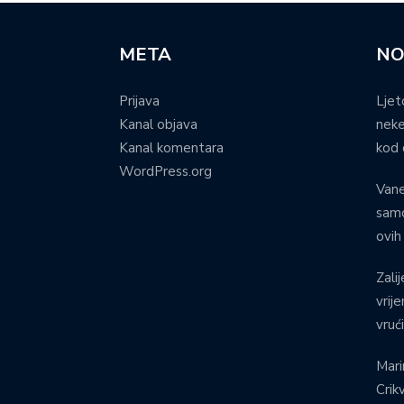
META
NO
Prijava
Ljet
Kanal objava
neke
Kanal komentara
kod 
WordPress.org
Vane
samo
ovih
Zalij
vrij
vruć
Mari
Crik