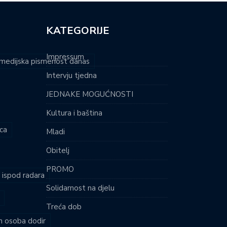
KATEGORIJE
Impressum
i medijska pismenost danas
Intervju tjedna
JEDNAKE MOGUĆNOSTI
Kultura i baština
ca
Mladi
Obitelj
PROMO
i ispod radara
Solidarnost na djelu
Treća dob
ih osoba dodir