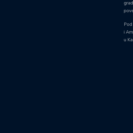
grad
pove
Pod
i Am
u Ka