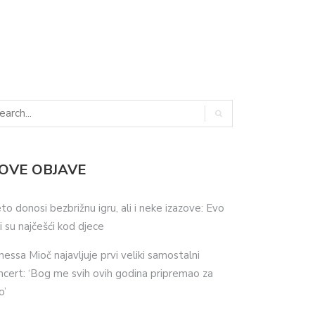
OVE OBJAVE
eto donosi bezbrižnu igru, ali i neke izazove: Evo
ji su najčešći kod djece
nessa Mioč najavljuje prvi veliki samostalni
ncert: ‘Bog me svih ovih godina pripremao za
o’