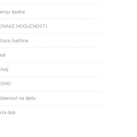
tervju tjedna
EDNAKE MOGUĆNOSTI
ltura i baština
adi
itelj
ROMO
lidarnost na djelu
eća dob