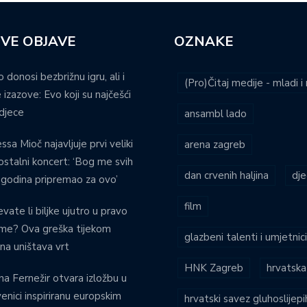
VE OBJAVE
OZNAKE
o donosi bezbrižnu igru, ali i
(Pro)Čitaj medije - mladi 
 izazove: Evo koji su najčešći
djece
ansambl lado
ssa Mioč najavljuje prvi veliki
arena zagreb
stalni koncert: ‘Bog me svih
dan crvenih haljina
dje
 godina pripremao za ovo’
film
evate li biljke ujutro u pravo
eme? Ova greška tijekom
glazbeni talenti i umjetnic
ina uništava vrt
HNK Zagreb
hrvatska
na Fernežir otvara izložbu u
venici inspiriranu europskim
hrvatski savez gluhoslijep