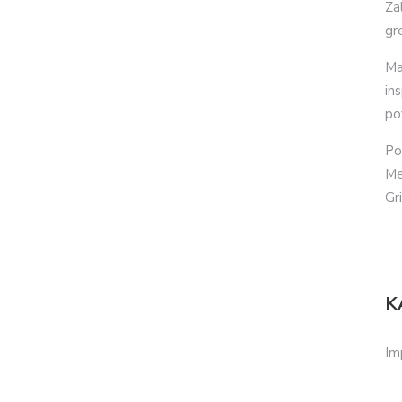
Za
gr
Ma
in
po
Po
Me
Gr
K
Im