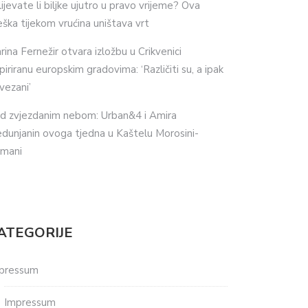
lijevate li biljke ujutro u pravo vrijeme? Ova
eška tijekom vrućina uništava vrt
rina Fernežir otvara izložbu u Crikvenici
spiriranu europskim gradovima: ‘Različiti su, a ipak
vezani’
d zvjezdanim nebom: Urban&4 i Amira
dunjanin ovoga tjedna u Kaštelu Morosini-
imani
ATEGORIJE
pressum
Impressum