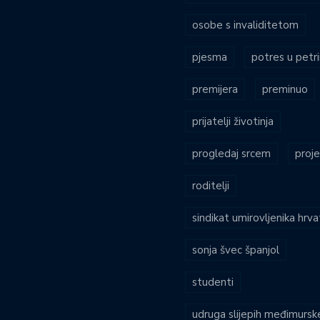
osobe s invaliditetom
pjesma
potres u petri
premijera
preminuo
prijatelji životinja
progledaj srcem
proje
roditelji
sindikat umirovljenika hrv
sonja švec španjol
studenti
udruga slijepih međimursk