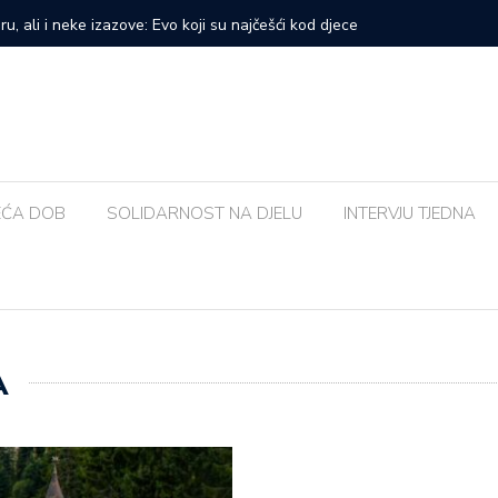
prvi veliki samostalni koncert: ‘Bog me svih ovih godina
Zalijevat
EĆA DOB
SOLIDARNOST NA DJELU
INTERVJU TJEDNA
A