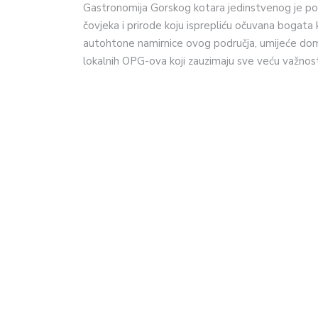
Gastronomija Gorskog kotara jedinstvenog je pot
čovjeka i prirode koju isprepliću očuvana bogata 
autohtone namirnice ovog područja, umijeće doma
lokalnih OPG-ova koji zauzimaju sve veću važnos