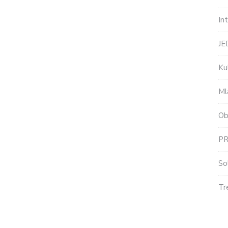
In
J
Ku
Ml
Ob
P
So
Tr