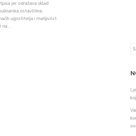
pisa jer odražava sklad
kulinarska ostavština,
ćih ugostitelja i marljivost
t na…
N
Lj
ko
Va
ko
ov