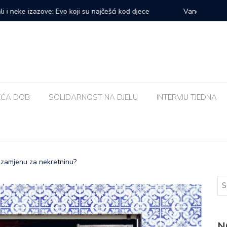
prvi veliki samostalni koncert: ‘Bog me svih ovih godina
Zalijevat
EĆA DOB
SOLIDARNOST NA DJELU
INTERVJU TJEDNA
u zamjenu za nekretninu?
N