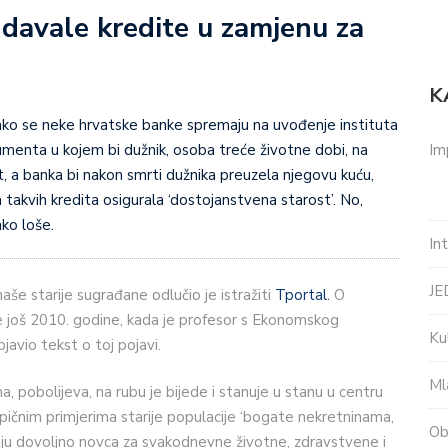
 davale kredite u zamjenu za
K
kako se neke hrvatske banke spremaju na uvođenje instituta
Im
umenta u kojem bi dužnik, osoba treće životne dobi, na
, a banka bi nakon smrti dužnika preuzela njegovu kuću,
 takvih kredita osigurala ‘dostojanstvena starost’. No,
ko loše.
In
J
še starije sugrađane odlučio je istražiti
Tportal.
O
e još 2010. godine, kada je profesor s Ekonomskog
Ku
javio tekst o toj pojavi.
Ml
ma, pobolijeva, na rubu je bijede i stanuje u stanu u centru
ipičnim primjerima starije populacije ‘bogate nekretninama,
Ob
ju dovoljno novca za svakodnevne životne, zdravstvene i