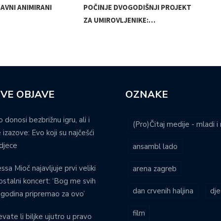
AVNI ANIMIRANI
POČINJE DVOGODIŠNJI PROJEKT
OD 
ZA UMIROVLJENIKE:…
VE OBJAVE
OZNAKE
o donosi bezbrižnu igru, ali i
(Pro)Čitaj medije - mladi 
 izazove: Evo koji su najčešći
djece
ansambl lado
ssa Mioč najavljuje prvi veliki
arena zagreb
stalni koncert: ‘Bog me svih
dan crvenih haljina
dje
 godina pripremao za ovo’
film
evate li biljke ujutro u pravo