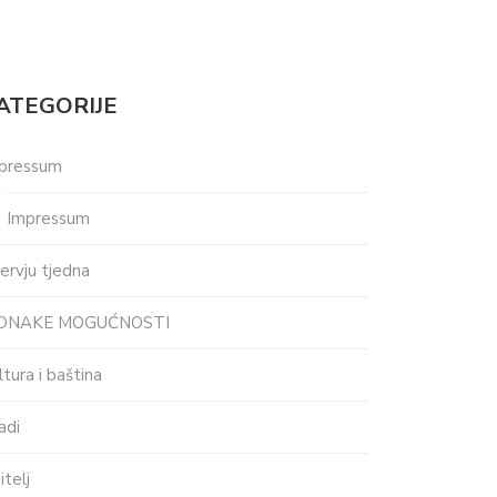
ATEGORIJE
pressum
Impressum
tervju tjedna
EDNAKE MOGUĆNOSTI
ltura i baština
adi
itelj