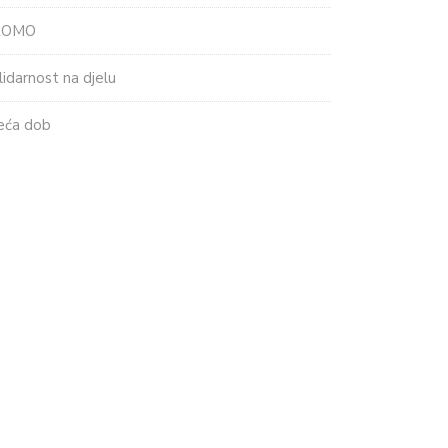
ROMO
lidarnost na djelu
eća dob