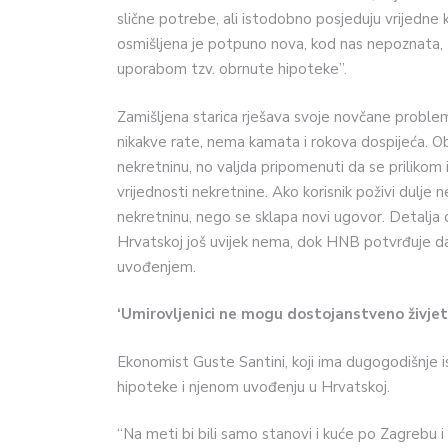
slične potrebe, ali istodobno posjeduju vrijedne 
osmišljena je potpuno nova, kod nas nepoznata, 
uporabom tzv. obrnute hipoteke”.
Zamišljena starica rješava svoje novčane probl
nikakve rate, nema kamata i rokova dospijeća. Ob
nekretninu, no valjda pripomenuti da se prilikom
vrijednosti nekretnine. Ako korisnik poživi dulje
nekretninu, nego se sklapa novi ugovor. Detalja 
Hrvatskoj još uvijek nema, dok HNB potvrđuje da 
uvođenjem.
‘Umirovljenici ne mogu dostojanstveno živjet
Ekonomist Guste Santini, koji ima dugogodišnje i
hipoteke i njenom uvođenju u Hrvatskoj.
“Na meti bi bili samo stanovi i kuće po Zagrebu i 