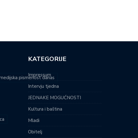
LIJEČNIKA DO KAVE UZ…
UMIROVLJENICA DUNJA (82)
POPUNILA SVAKI…
KATEGORIJE
Impressum
i medijska pismenost danas
Intervju tjedna
JEDNAKE MOGUĆNOSTI
Kultura i baština
ca
Mladi
Obitelj