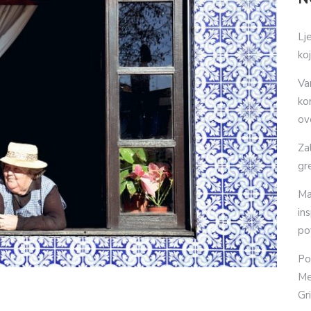
Lj
ko
Va
ko
ov
Za
gr
Ma
in
po
Po
Me
Gr