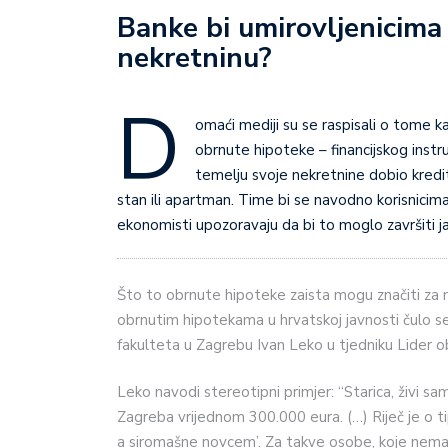
Banke bi umirovljenicima
nekretninu?
D
omaći mediji su se raspisali o tome 
obrnute hipoteke – financijskog instr
temelju svoje nekretnine dobio kredit
stan ili apartman. Time bi se navodno korisnicima
ekonomisti upozoravaju da bi to moglo završiti ja
Što to obrnute hipoteke zaista mogu značiti za na
obrnutim hipotekama u hrvatskoj javnosti čulo s
fakulteta u Zagrebu Ivan Leko u tjedniku Lider ob
Leko navodi stereotipni primjer: “Starica, živi sa
Zagreba vrijednom 300.000 eura. (…) Riječ je o t
a siromašne novcem’. Za takve osobe, koje nema