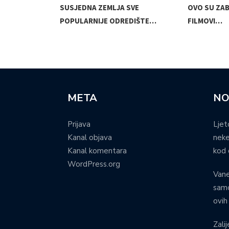
JKE UJUTRO U…
SUSJEDNA ZEMLJA SVE
OVO SU ZAB
POPULARNIJE ODREDIŠTE…
FILMOVI…
META
NO
Prijava
Ljet
Kanal objava
neke
Kanal komentara
kod 
WordPress.org
Vane
samo
ovih
Zalij