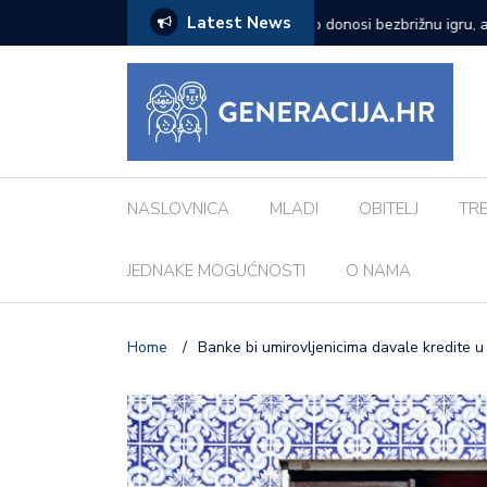
Latest News
zazove: Evo koji su najčešći kod djece
Vanessa Mioč najavljuje 
pripremao za ovo’
NASLOVNICA
MLADI
OBITELJ
TR
JEDNAKE MOGUĆNOSTI
O NAMA
Home
/
Banke bi umirovljenicima davale kredite 