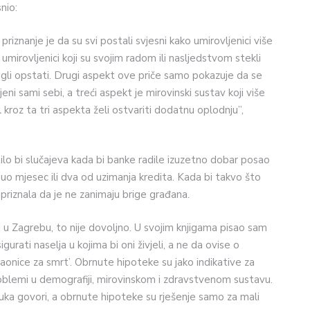
snio:
iznanje je da su svi postali svjesni kako umirovljenici više
mirovljenici koji su svojim radom ili nasljedstvom stekli
li opstati. Drugi aspekt ove priče samo pokazuje da se
jeni sami sebi, a treći aspekt je mirovinski sustav koji više
 kroz ta tri aspekta želi ostvariti dodatnu oplodnju”,
bilo bi slučajeva kada bi banke radile izuzetno dobar posao
uo mjesec ili dva od uzimanja kredita. Kada bi takvo što
 priznala da je ne zanimaju brige građana.
 u Zagrebu, to nije dovoljno. U svojim knjigama pisao sam
rati naselja u kojima bi oni živjeli, a ne da ovise o
aonice za smrt’. Obrnute hipoteke su jako indikative za
roblemi u demografiji, mirovinskom i zdravstvenom sustavu.
ruka govori, a obrnute hipoteke su rješenje samo za mali