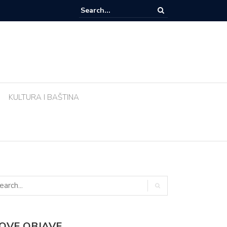
e li biljke ujutro u pravo vrijeme? Ova greška tijekom vrućina uništava vr
KULTURA I BAŠTINA
OVE OBJAVE