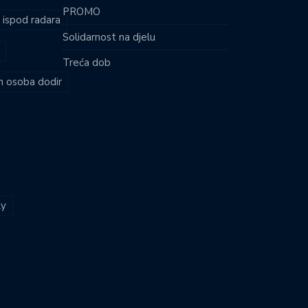
PROMO
i ispod radara
Solidarnost na djelu
Treća dob
ih osoba dodir
ly