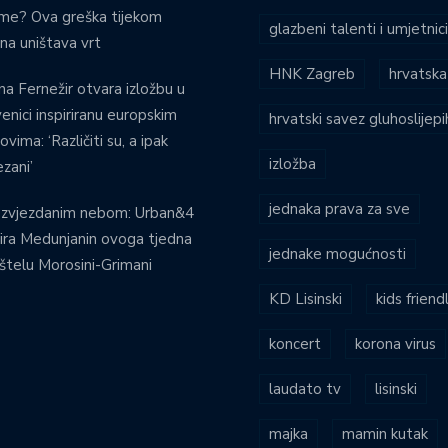
eme? Ova greška tijekom
glazbeni talenti i umjetnic
ina uništava vrt
HNK Zagreb
hrvatska
na Fernežir otvara izložbu u
venici inspiriranu europskim
hrvatski savez gluhoslijep
ovima: ‘Različiti su, a ipak
izložba
zani’
jednaka prava za sve
 zvjezdanim nebom: Urban&4
ira Medunjanin ovoga tjedna
jednake mogućnosti
štelu Morosini-Grimani
KD Lisinski
kids friend
koncert
korona virus
laudato tv
lisinski
majka
mamin kutak