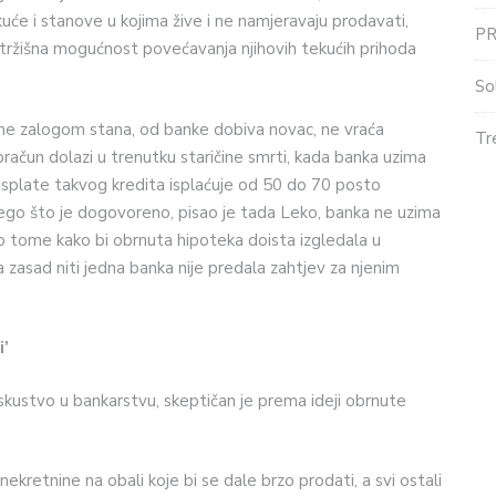
kuće i stanove u kojima žive i ne namjeravaju prodavati,
P
tržišna mogućnost povećavanja njihovih tekućih prihoda
So
eme zalogom stana, od banke dobiva novac, ne vraća
Tr
račun dolazi u trenutku staričine smrti, kada banka uzima
 isplate takvog kredita isplaćuje od 50 do 70 posto
 nego što je dogovoreno, pisao je tada Leko, banka ne uzima
o tome kako bi obrnuta hipoteka doista izgledala u
zasad niti jedna banka nije predala zahtjev za njenim
i’
skustvo u bankarstvu, skeptičan je prema ideji obrnute
nekretnine na obali koje bi se dale brzo prodati, a svi ostali