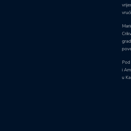
vrij
vruć
Mari
Crik
grad
pove
Pod
i Am
u Ka