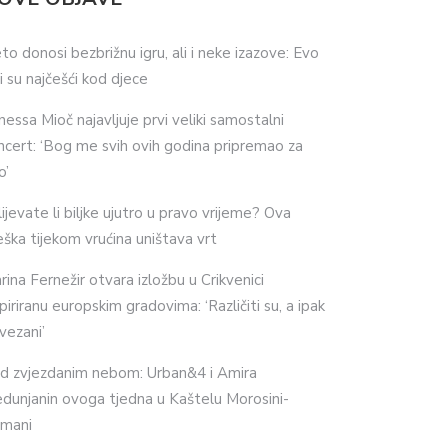
eto donosi bezbrižnu igru, ali i neke izazove: Evo
ji su najčešći kod djece
nessa Mioč najavljuje prvi veliki samostalni
ncert: ‘Bog me svih ovih godina pripremao za
o’
lijevate li biljke ujutro u pravo vrijeme? Ova
eška tijekom vrućina uništava vrt
rina Fernežir otvara izložbu u Crikvenici
spiriranu europskim gradovima: ‘Različiti su, a ipak
vezani’
d zvjezdanim nebom: Urban&4 i Amira
dunjanin ovoga tjedna u Kaštelu Morosini-
imani