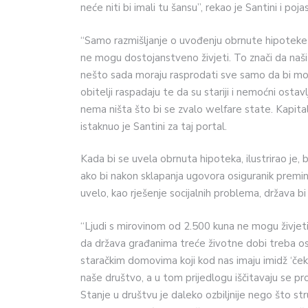
neće niti bi imali tu šansu”, rekao je Santini i poja
“Samo razmišljanje o uvođenju obrnute hipoteke pr
ne mogu dostojanstveno živjeti. To znači da naši u
nešto sada moraju rasprodati sve samo da bi mog
obitelji raspadaju te da su stariji i nemoćni ostavl
nema ništa što bi se zvalo welfare state. Kapital
istaknuo je Santini za taj portal.
Kada bi se uvela obrnuta hipoteka, ilustrirao je, 
ako bi nakon sklapanja ugovora osiguranik premin
uvelo, kao rješenje socijalnih problema, država bi
“Ljudi s mirovinom od 2.500 kuna ne mogu živjeti
da država građanima treće životne dobi treba osigu
staračkim domovima koji kod nas imaju imidž ‘ček
naše društvo, a u tom prijedlogu iščitavaju se p
Stanje u društvu je daleko ozbiljnije nego što st