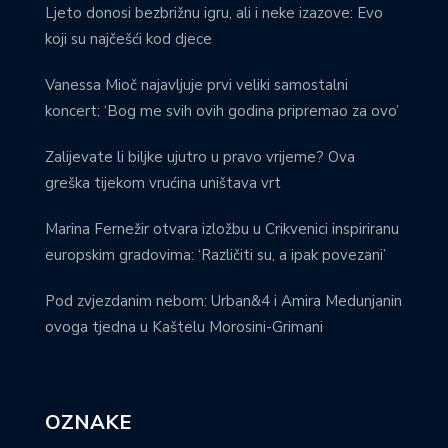
Ljeto donosi bezbrižnu igru, ali i neke izazove: Evo
koji su najčešći kod djece
Vanessa Mioč najavljuje prvi veliki samostalni
koncert: ‘Bog me svih ovih godina pripremao za ovo’
Zalijevate li biljke ujutro u pravo vrijeme? Ova
greška tijekom vrućina uništava vrt
Marina Fernežir otvara izložbu u Crikvenici inspiriranu
europskim gradovima: ‘Različiti su, a ipak povezani’
Pod zvjezdanim nebom: Urban&4 i Amira Medunjanin
ovoga tjedna u Kaštelu Morosini-Grimani
OZNAKE