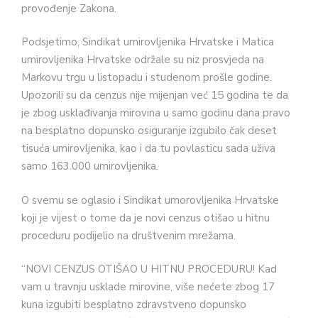
provođenje Zakona.
Podsjetimo, Sindikat umirovljenika Hrvatske i Matica
umirovljenika Hrvatske održale su niz prosvjeda na
Markovu trgu u listopadu i studenom prošle godine.
Upozorili su da cenzus nije mijenjan već 15 godina te da
je zbog usklađivanja mirovina u samo godinu dana pravo
na besplatno dopunsko osiguranje izgubilo čak deset
tisuća umirovljenika, kao i da tu povlasticu sada uživa
samo 163.000 umirovljenika.
O svemu se oglasio i Sindikat umorovljenika Hrvatske
koji je vijest o tome da je novi cenzus otišao u hitnu
proceduru podijelio na društvenim mrežama.
“NOVI CENZUS OTIŠAO U HITNU PROCEDURU! Kad
vam u travnju usklade mirovine, više nećete zbog 17
kuna izgubiti besplatno zdravstveno dopunsko