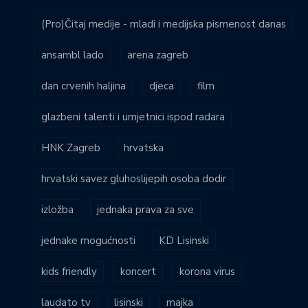
(Pro)Čitaj medije - mladi i medijska pismenost danas
ansambl lado
arena zagreb
dan crvenih haljina
djeca
film
glazbeni talenti i umjetnici ispod radara
HNK Zagreb
hrvatska
hrvatski savez gluhoslijepih osoba dodir
izložba
jednaka prava za sve
jednake mogućnosti
KD Lisinski
kids friendly
koncert
korona virus
laudato tv
lisinski
majka