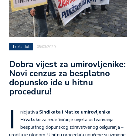
Treća dob
05/03/2020
Dobra vijest za umirovljenike:
Novi cenzus za besplatno
dopunsko ide u hitnu
proceduru!
I
nicijativa
Sindikata i Matice umirovljenika
Hrvatske
za redefiniranje uvjeta ostvarivanja
besplatnog dopunskog zdravstvenog osiguranja –
urodila je plodom. U hitnu proceduru upućene su izmjene