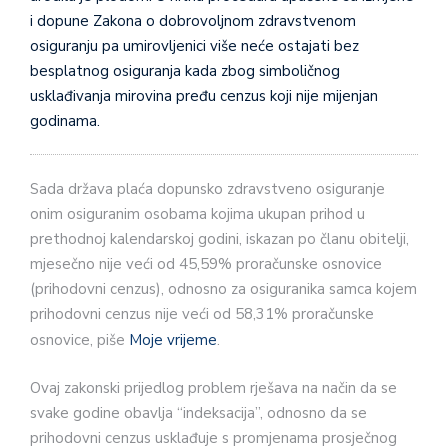
i dopune Zakona o dobrovoljnom zdravstvenom
osiguranju pa umirovljenici više neće ostajati bez
besplatnog osiguranja kada zbog simboličnog
usklađivanja mirovina pređu cenzus koji nije mijenjan
godinama.
Sada država plaća dopunsko zdravstveno osiguranje
onim osiguranim osobama kojima ukupan prihod u
prethodnoj kalendarskoj godini, iskazan po članu obitelji,
mjesečno nije veći od 45,59% proračunske osnovice
(prihodovni cenzus), odnosno za osiguranika samca kojem
prihodovni cenzus nije veći od 58,31% proračunske
osnovice, piše
Moje vrijeme
.
Ovaj zakonski prijedlog problem rješava na način da se
svake godine obavlja “indeksacija”, odnosno da se
prihodovni cenzus usklađuje s promjenama prosječnog