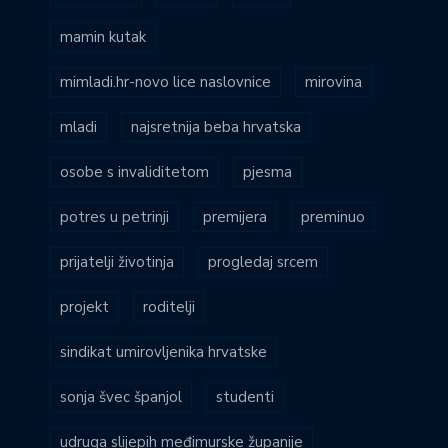
mamin kutak
mimladi.hr-novo lice naslovnice
mirovina
mladi
najsretnija beba hrvatska
osobe s invaliditetom
pjesma
potres u petrinji
premijera
preminuo
prijatelji životinja
progledaj srcem
projekt
roditelji
sindikat umirovljenika hrvatske
sonja švec španjol
studenti
udruga slijepih međimurske županije