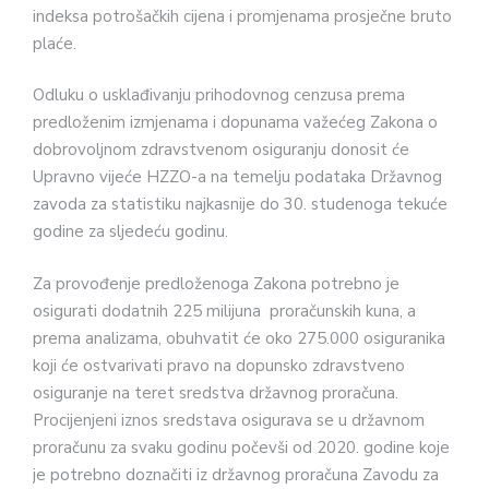
indeksa potrošačkih cijena i promjenama prosječne bruto
plaće.
Odluku o usklađivanju prihodovnog cenzusa prema
predloženim izmjenama i dopunama važećeg Zakona o
dobrovoljnom zdravstvenom osiguranju donosit će
Upravno vijeće HZZO-a na temelju podataka Državnog
zavoda za statistiku najkasnije do 30. studenoga tekuće
godine za sljedeću godinu.
Za provođenje predloženoga Zakona potrebno je
osigurati dodatnih 225 milijuna proračunskih kuna, a
prema analizama, obuhvatit će oko 275.000 osiguranika
koji će ostvarivati pravo na dopunsko zdravstveno
osiguranje na teret sredstva državnog proračuna.
Procijenjeni iznos sredstava osigurava se u državnom
proračunu za svaku godinu počevši od 2020. godine koje
je potrebno doznačiti iz državnog proračuna Zavodu za