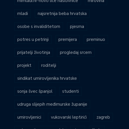
mimladi.hr-novo lice naslovnice
mirovina
mladi
najsretnija beba hrvatska
osobe s invaliditetom
pjesma
potres u petrinji
premijera
preminuo
prijatelji životinja
progledaj srcem
projekt
roditelji
sindikat umirovljenika hrvatske
sonja švec španjol
studenti
udruga slijepih međimurske županije
umirovljenici
vukovarski leptirići
zagreb