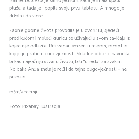
Naime, bolovala je samo jednom, kada je imala upalu
pluća, a tada je i popila svoju prvu tabletu. A mnogo je
držala i do vjere.
Zadnje godine života provodila je u dvorištu, sjedeći
pred kućom i moleći krunicu te uživajući u svom zavičaju iz
kojeg nije odlazila. Biti vedar, smiren i umjeren, recept je
koji ju je pratio u dugovječnosti. Skladne odnose navodila
bi kao najvažniju stvar u životu, biti “u redu” sa svakim.
No baka Anđa znala je reći i da tajne dugovječnosti – ne
priznaje.
mšm/vecernji
Foto: Pixabay, ilustracija