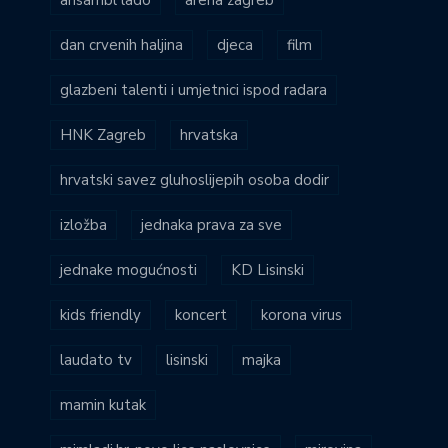
dan crvenih haljina
djeca
film
glazbeni talenti i umjetnici ispod radara
HNK Zagreb
hrvatska
hrvatski savez gluhoslijepih osoba dodir
izložba
jednaka prava za sve
jednake mogućnosti
KD Lisinski
kids friendly
koncert
korona virus
laudato tv
lisinski
majka
mamin kutak