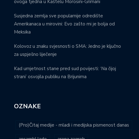
ovoga tjedna u Kaštelu Morosini-Grimani
Susjedna zemlja sve popularnije odredište
Amerikanaca u mirovini: Evo zašto mi je bolja od
Meksika
Kolovoz u znaku svjesnosti o SMA: Jedno je ključno
za uspješno liječenje
Kad umjetnost stane pred sud povijesti: ‘Na čijoj
strani’ osvojila publiku na Brijunima
OZNAKE
(Pro)Čitaj medije - mladi i medijska pismenost danas
ansambl lado
arena zagreb