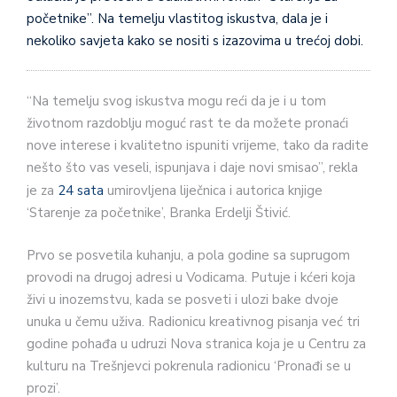
početnike”. Na temelju vlastitog iskustva, dala je i
nekoliko savjeta kako se nositi s izazovima u trećoj dobi.
“Na temelju svog iskustva mogu reći da je i u tom
životnom razdoblju moguć rast te da možete pronaći
nove interese i kvalitetno ispuniti vrijeme, tako da radite
nešto što vas veseli, ispunjava i daje novi smisao”, rekla
je za
24 sata
umirovljena liječnica i autorica knjige
‘Starenje za početnike’, Branka Erdelji Štivić.
Prvo se posvetila kuhanju, a pola godine sa suprugom
provodi na drugoj adresi u Vodicama. Putuje i kćeri koja
živi u inozemstvu, kada se posveti i ulozi bake dvoje
unuka u čemu uživa. Radionicu kreativnog pisanja već tri
godine pohađa u udruzi Nova stranica koja je u Centru za
kulturu na Trešnjevci pokrenula radionicu ‘Pronađi se u
prozi’.