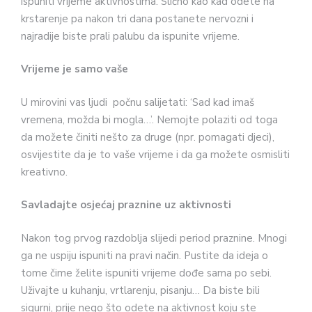
ispuniti vrijeme aktivnostima. Slično kao kad odete na
krstarenje pa nakon tri dana postanete nervozni i
najradije biste prali palubu da ispunite vrijeme.
Vrijeme je samo vaše
U mirovini vas ljudi počnu salijetati: ‘Sad kad imaš
vremena, možda bi mogla…’. Nemojte polaziti od toga
da možete činiti nešto za druge (npr. pomagati djeci),
osvijestite da je to vaše vrijeme i da ga možete osmisliti
kreativno.
Savladajte osjećaj praznine uz aktivnosti
Nakon tog prvog razdoblja slijedi period praznine. Mnogi
ga ne uspiju ispuniti na pravi način. Pustite da ideja o
tome čime želite ispuniti vrijeme dođe sama po sebi.
Uživajte u kuhanju, vrtlarenju, pisanju… Da biste bili
sigurni, prije nego što odete na aktivnost koju ste