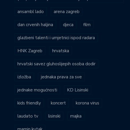
ansambl lado
arena zagreb
dan crvenih haljina
djeca
film
glazbeni talenti i umjetnici ispod radara
HNK Zagreb
hrvatska
hrvatski savez gluhoslijepih osoba dodir
izložba
jednaka prava za sve
jednake mogućnosti
KD Lisinski
kids friendly
koncert
korona virus
laudato tv
lisinski
majka
mamin kutak