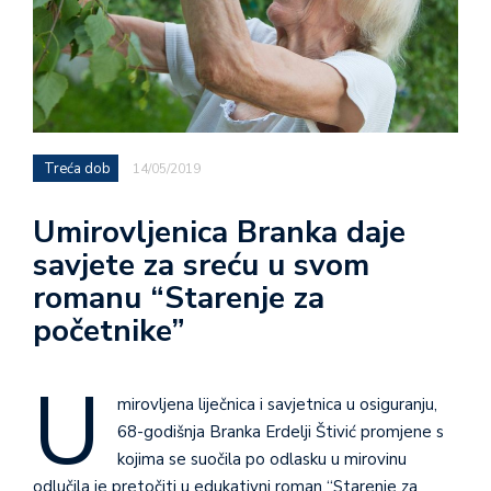
Treća dob
14/05/2019
Umirovljenica Branka daje
savjete za sreću u svom
romanu “Starenje za
početnike”
U
mirovljena liječnica i savjetnica u osiguranju,
68-godišnja Branka Erdelji Štivić promjene s
kojima se suočila po odlasku u mirovinu
odlučila je pretočiti u edukativni roman “Starenje za