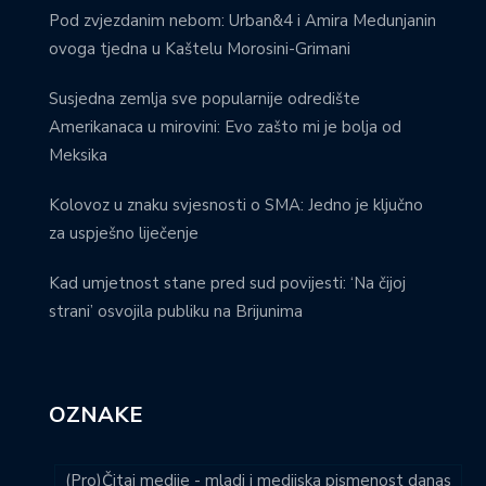
Pod zvjezdanim nebom: Urban&4 i Amira Medunjanin
ovoga tjedna u Kaštelu Morosini-Grimani
Susjedna zemlja sve popularnije odredište
Amerikanaca u mirovini: Evo zašto mi je bolja od
Meksika
Kolovoz u znaku svjesnosti o SMA: Jedno je ključno
za uspješno liječenje
Kad umjetnost stane pred sud povijesti: ‘Na čijoj
strani’ osvojila publiku na Brijunima
OZNAKE
(Pro)Čitaj medije - mladi i medijska pismenost danas