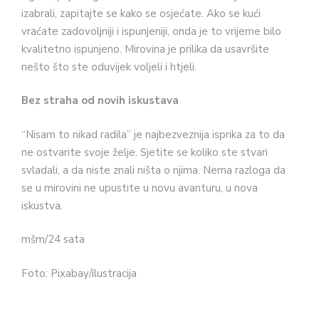
izabrali, zapitajte se kako se osjećate. Ako se kući
vraćate zadovoljniji i ispunjeniji, onda je to vrijeme bilo
kvalitetno ispunjeno. Mirovina je prilika da usavršite
nešto što ste oduvijek voljeli i htjeli.
Bez straha od novih iskustava
“Nisam to nikad radila” je najbezveznija isprika za to da
ne ostvarite svoje želje. Sjetite se koliko ste stvari
svladali, a da niste znali ništa o njima. Nema razloga da
se u mirovini ne upustite u novu avanturu, u nova
iskustva.
mšm/24 sata
Foto: Pixabay/ilustracija