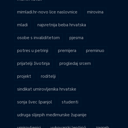
mimladi.hr-novo lice naslovnice
mirovina
mladi
najsretnija beba hrvatska
osobe s invaliditetom
pjesma
potres u petrinji
premijera
preminuo
prijatelji životinja
progledaj srcem
projekt
roditelji
sindikat umirovljenika hrvatske
sonja švec španjol
studenti
udruga slijepih međimurske županije
umirovljenici
vukovarski leptirići
zagreb