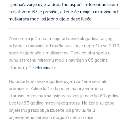
izjednačavanje uvjeta dodatno usporili referendumskom
inicijativom ’67 je previše’, a žene će ranije u mirovinu od
muškaraca moći još jedno cijelo desetljeće.
Žene imaju još malo manje od desetak godina ranijeg
odlaska u mirovinu od muškaraca, prije nego što se 2030.
godine izjednače s muškarcima. Tada će oba spola u
punu starosnu mirovinu moći s navršenih 65 godina
starosti, piše
Mirovina.hr
.
No početkom svake godine uvjeti za žene se malo
promijene. Zakon kaže da pravo na prijevremenu
starosnu mirovinu ima osiguranik koji je navršio 60 godina
života i 35 godina mirovinskog staža. No žene su zbog
prijelaznog razdoblja izuzete od pravila, te u
prijevremenu mirovinu mogu ići nešto ranije.