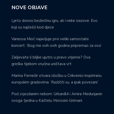
NOVE OBJAVE
Ljeto donosi bezbrižnu igru, ali i neke izazove: Evo
koji su najčešći kod djece
Vanessa Mioč najavljuje prvi veliki samostalni
koncert: ‘Bog me svih ovih godina pripremao za ovo’
Zalijevate li biljke ujutro u pravo vrijeme? Ova
greška tijekom vrućina uništava vrt
Marina Fernežir otvara izložbu u Crikvenici inspiriranu
europskim gradovima: ‘Različiti su, a ipak povezani’
Pod zvjezdanim nebom: Urban&4 i Amira Medunjanin
ovoga tjedna u Kaštelu Morosini-Grimani