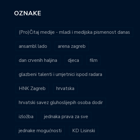
OZNAKE
(Pro)Čitaj medije - mladi i medijska pismenost danas
ansambl lado
arena zagreb
dan crvenih haljina
djeca
film
glazbeni talenti i umjetnici ispod radara
HNK Zagreb
hrvatska
hrvatski savez gluhoslijepih osoba dodir
izložba
jednaka prava za sve
jednake mogućnosti
KD Lisinski