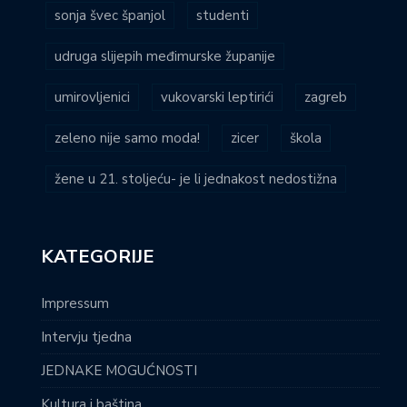
sonja švec španjol
studenti
udruga slijepih međimurske županije
umirovljenici
vukovarski leptirići
zagreb
zeleno nije samo moda!
zicer
škola
žene u 21. stoljeću- je li jednakost nedostižna
KATEGORIJE
Impressum
Intervju tjedna
JEDNAKE MOGUĆNOSTI
Kultura i baština