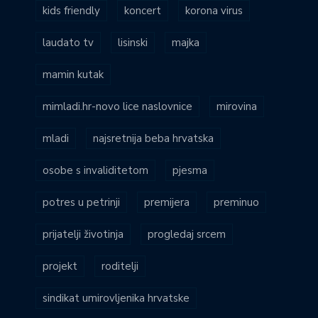
kids friendly
koncert
korona virus
laudato tv
lisinski
majka
mamin kutak
mimladi.hr-novo lice naslovnice
mirovina
mladi
najsretnija beba hrvatska
osobe s invaliditetom
pjesma
potres u petrinji
premijera
preminuo
prijatelji životinja
progledaj srcem
projekt
roditelji
sindikat umirovljenika hrvatske