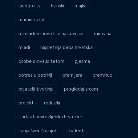
laudato tv
lisinski
majka
mamin kutak
mimladi.hr-novo lice naslovnice
mirovina
mladi
najsretnija beba hrvatska
osobe s invaliditetom
pjesma
potres u petrinji
premijera
preminuo
prijatelji životinja
progledaj srcem
projekt
roditelji
sindikat umirovljenika hrvatske
sonja švec španjol
studenti