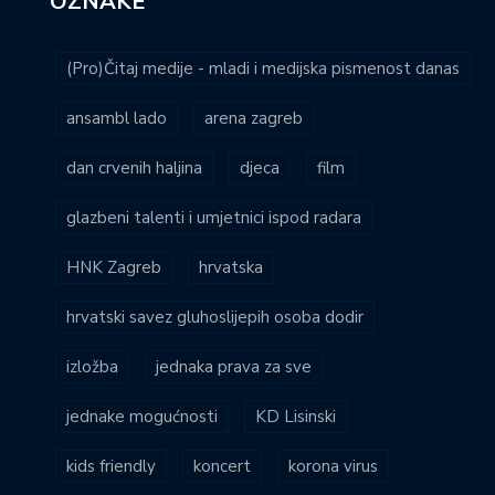
OZNAKE
(Pro)Čitaj medije - mladi i medijska pismenost danas
ansambl lado
arena zagreb
dan crvenih haljina
djeca
film
glazbeni talenti i umjetnici ispod radara
HNK Zagreb
hrvatska
hrvatski savez gluhoslijepih osoba dodir
izložba
jednaka prava za sve
jednake mogućnosti
KD Lisinski
kids friendly
koncert
korona virus