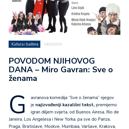
Kultura i baština
04/03/2020
POVODOM NJIHOVOG
DANA – Miro Gavran: Sve o
ženama
G
avranova komedija “Sve o ženama” njegov
je
najizvođeniji kazališni tekst,
premijerno
igran diljem svijeta, od Buenos Airesa, Rio de
Janeira, Los Angelesa i New Yorka, pa sve do Pariza,
Praga, Bratislave, Moskve, Mumbaia, Varšave, Krakova,