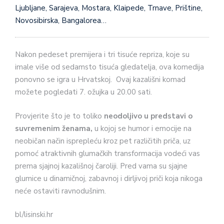
Ljubljane, Sarajeva, Mostara, Klaipede, Trnave, Prištine,
Novosibirska, Bangalorea…
Nakon pedeset premijera i tri tisuće repriza, koje su
imale više od sedamsto tisuća gledatelja, ova komedija
ponovno se igra u Hrvatskoj. Ovaj kazališni komad
možete pogledati 7. ožujka u 20.00 sati.
Provjerite što je to toliko
neodoljivo u predstavi o
suvremenim ženama,
u kojoj se humor i emocije na
neobičan način isprepleću kroz pet različitih priča, uz
pomoć atraktivnih glumačkih transformacija vodeći vas
prema sjajnoj kazališnoj čaroliji. Pred vama su sjajne
glumice u dinamičnoj, zabavnoj i dirljivoj priči koja nikoga
neće ostaviti ravnodušnim.
bl/lisinski.hr