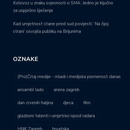
Kolovoz u znaku svjesnosti o SMA: Jedno je ključno
za uspješno liječenje
Kad umjetnost stane pred sud povijesti: ‘Na čijoj
strani’ osvojila publiku na Brijunima
OZNAKE
(Pro)Čitaj medije - mladi i medijska pismenost danas
ansambl lado
arena zagreb
dan crvenih haljina
djeca
film
glazbeni talenti i umjetnici ispod radara
HNK Zagreb
hrvatska