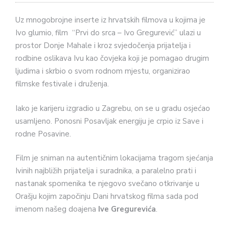
Uz mnogobrojne inserte iz hrvatskih filmova u kojima je
Ivo glumio, film “Prvi do srca – Ivo Gregurević” ulazi u
prostor Donje Mahale i kroz svjedočenja prijatelja i
rodbine oslikava Ivu kao čovjeka koji je pomagao drugim
ljudima i skrbio o svom rodnom mjestu, organizirao
filmske festivale i druženja.
Iako je karijeru izgradio u Zagrebu, on se u gradu osjećao
usamljeno. Ponosni Posavljak energiju je crpio iz Save i
rodne Posavine.
Film je sniman na autentičnim lokacijama tragom sjećanja
Ivinih najbližih prijatelja i suradnika, a paralelno prati i
nastanak spomenika te njegovo svečano otkrivanje u
Orašju kojim započinju Dani hrvatskog filma sada pod
imenom našeg doajena
Ive Gregurevića
.