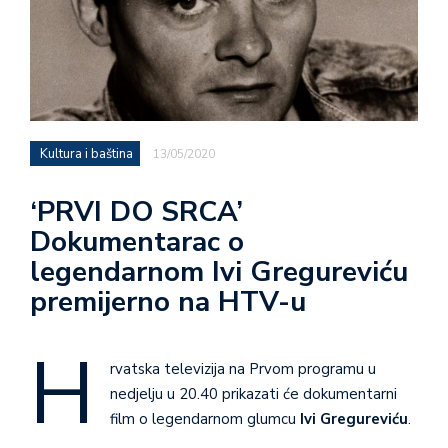
Kultura i baština
13/05/2020
‘PRVI DO SRCA’
Dokumentarac o
legendarnom Ivi Gregureviću
premijerno na HTV-u
H
rvatska televizija na Prvom programu u
nedjelju u 20.40 prikazati će dokumentarni
film o legendarnom glumcu
Ivi Gregureviću
.