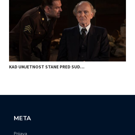
KAD UMJETNOST STANE PRED SUD…
S
META
Prijava