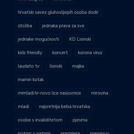
hrvatski savez gluhoslijepih osoba dodir
izložba
jednaka prava za sve
jednake mogućnosti
KD Lisinski
kids friendly
koncert
korona virus
laudato tv
lisinski
majka
mamin kutak
mimladi.hr-novo lice naslovnice
mirovina
mladi
najsretnija beba hrvatska
osobe s invaliditetom
pjesma
potres u petrinji
premijera
preminuo