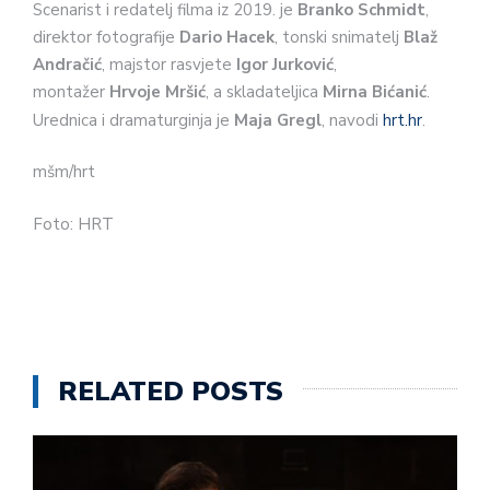
Scenarist i redatelj filma iz 2019. je
Branko Schmidt
,
direktor fotografije
Dario Hacek
, tonski snimatelj
Blaž
Andračić
, majstor rasvjete
Igor Jurković
,
montažer
Hrvoje Mršić
, a skladateljica
Mirna Bićanić
.
Urednica i dramaturginja je
Maja Gregl
, navodi
hrt.hr
.
mšm/hrt
Foto: HRT
RELATED POSTS