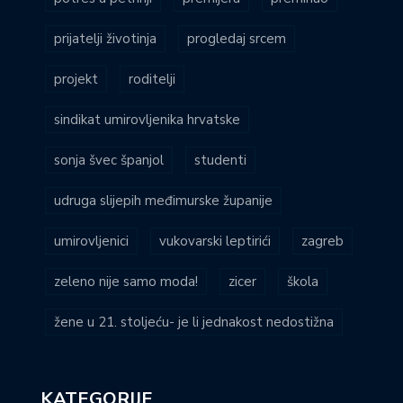
prijatelji životinja
progledaj srcem
projekt
roditelji
sindikat umirovljenika hrvatske
sonja švec španjol
studenti
udruga slijepih međimurske županije
umirovljenici
vukovarski leptirići
zagreb
zeleno nije samo moda!
zicer
škola
žene u 21. stoljeću- je li jednakost nedostižna
KATEGORIJE