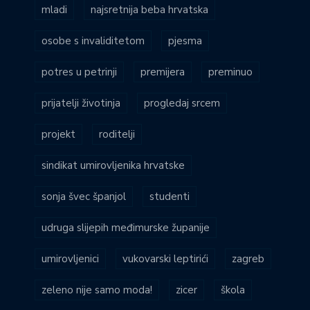
mladi
najsretnija beba hrvatska
osobe s invaliditetom
pjesma
potres u petrinji
premijera
preminuo
prijatelji životinja
progledaj srcem
projekt
roditelji
sindikat umirovljenika hrvatske
sonja švec španjol
studenti
udruga slijepih međimurske županije
umirovljenici
vukovarski leptirići
zagreb
zeleno nije samo moda!
zicer
škola