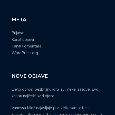
META
Prijava
Kanal objava
Kanal komentara
WordPress.org
NOVE OBJAVE
Ljeto donosi bezbrižnu igru, ali i neke izazove: Evo
koji su najčešći kod djece
Vanessa Mioč najavljuje prvi veliki samostalni
koncert: ‘Bog me svih ovih godina pripremao za ovo’