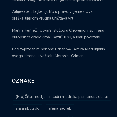
Zalijevate li biljke ujutro u pravo vrijeme? Ova
greška tijekom vrućina uništava vrt
Marina Fernežir otvara izložbu u Crikvenici inspiriranu
europskim gradovima: ‘Različiti su, a ipak povezani’
Pod zvjezdanim nebom: Urban&4 i Amira Medunjanin
ovoga tjedna u Kaštelu Morosini-Grimani
OZNAKE
(Pro)Čitaj medije - mladi i medijska pismenost danas
ansambl lado
arena zagreb