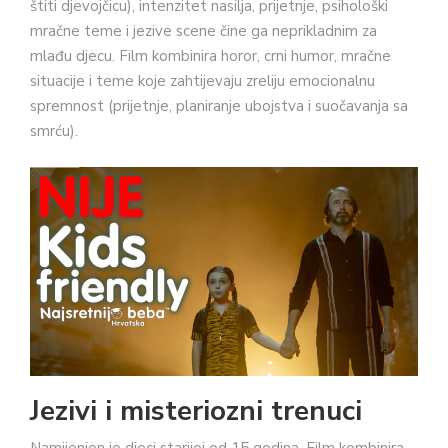
štiti djevojčicu), intenzitet nasilja, prijetnje, psihološki
mračne teme i jezive scene čine ga neprikladnim za
mlađu djecu. Film kombinira horor, crni humor, mračne
situacije i teme koje zahtijevaju zreliju emocionalnu
spremnost (prijetnje, planiranje ubojstva i suočavanja sa
smrću).
Jezivi i misteriozni trenuci