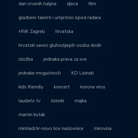
dan crvenih haljina
djeca
film
glazbeni talenti i umjetnici ispod radara
HNK Zagreb
hrvatska
hrvatski savez gluhoslijepih osoba dodir
izložba
jednaka prava za sve
jednake mogućnosti
KD Lisinski
kids friendly
koncert
korona virus
laudato tv
lisinski
majka
mamin kutak
mimladi.hr-novo lice naslovnice
mirovina