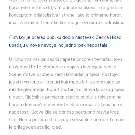
Namijenjen je djeci starijoj od 15 godina. Film kombinira
horor elemente s dirljivim odnosima likova i intrigantnim
konceptom prijateljstva i straha, iako je primarno horor,
ima i emotivne trenutke koji mogu rezonirati s odraslima.
Film koji je očarao publiku dobio nastavak: Zečica i lisac
upadaju u nove nevolje, no jedno ipak nedostaje
U filmu ima nasilja: sadrži napete prizore i tematiku lova
na čudovište te elemente ubojstva kao dijela radnje.
Scene mrtve osobe u kadi i komadanja tijela. Postoje
jezivi i misteriozni trenuci koji mogu biti uznemirujući za
mlađe gledatelje. Poput motanja dijelova ljudskog tijela
u papir. Rječnik je primjeren starijoj publici s fokusom na
horor i dramatične elemente. Radnja ima izraženu horor
napetost i likove čije se odnose postupno razvija kroz
film. Nema prizora niti dijaloga seksualne prirode.Tempo
je prilagođen starijoj djeci.