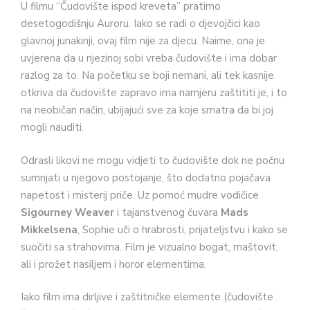
U filmu “Čudovište ispod kreveta” pratimo
desetogodišnju Auroru. Iako se radi o djevojčici kao
glavnoj junakinji, ovaj film nije za djecu. Naime, ona je
uvjerena da u njezinoj sobi vreba čudovište i ima dobar
razlog za to. Na početku se boji nemani, ali tek kasnije
otkriva da čudovište zapravo ima namjeru zaštititi je, i to
na neobičan način, ubijajući sve za koje smatra da bi joj
mogli nauditi.
Odrasli likovi ne mogu vidjeti to čudovište dok ne počnu
sumnjati u njegovo postojanje, što dodatno pojačava
napetost i misterij priče. Uz pomoć mudre vodičice
Sigourney Weaver
i tajanstvenog čuvara
Mads
Mikkelsena
, Sophie uči o hrabrosti, prijateljstvu i kako se
suočiti sa strahovima. Film je vizualno bogat, maštovit,
ali i prožet nasiljem i horor elementima.
Iako film ima dirljive i zaštitničke elemente (čudovište