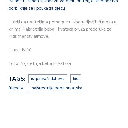
‘Kung Fu Panda 4’ zabavit će cijelu obitelj, a iza mnoštva
borbi krije se i pouka za djecu
U želji da roditeljima pomogne u izboru dječjih filmova u
kinima, Najsretnija beba Hrvatska pruža preporuke za
Kids friendly filmove.
Tihoni Brčić
Foto: Najsretnija beba Hrvatska
TAGS:
istjerivači duhova
kids
friendly
najsrestnija beba hrvatska