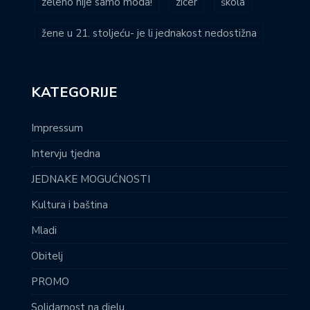
zeleno nije samo moda!
zicer
škola
žene u 21. stoljeću- je li jednakost nedostižna
KATEGORIJE
Impressum
Intervju tjedna
JEDNAKE MOGUĆNOSTI
Kultura i baština
Mladi
Obitelj
PROMO
Solidarnost na djelu