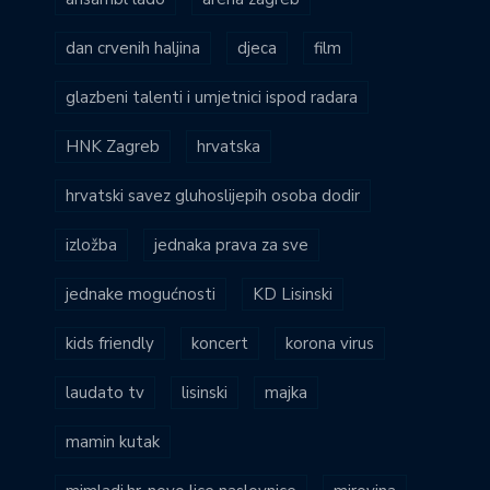
dan crvenih haljina
djeca
film
glazbeni talenti i umjetnici ispod radara
HNK Zagreb
hrvatska
hrvatski savez gluhoslijepih osoba dodir
izložba
jednaka prava za sve
jednake mogućnosti
KD Lisinski
kids friendly
koncert
korona virus
laudato tv
lisinski
majka
mamin kutak