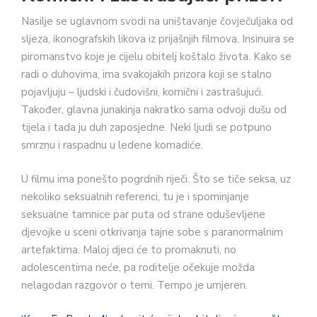
Nasilje se uglavnom svodi na uništavanje čovječuljaka od
sljeza, ikonografskih likova iz prijašnjih filmova. Insinuira se
piromanstvo koje je cijelu obitelj koštalo života. Kako se
radi o duhovima, ima svakojakih prizora koji se stalno
pojavljuju – ljudski i čudovišni, komični i zastrašujući.
Također, glavna junakinja nakratko sama odvoji dušu od
tijela i tada ju duh zaposjedne. Neki ljudi se potpuno
smrznu i raspadnu u ledene komadiće.
U filmu ima ponešto pogrdnih riječi. Što se tiče seksa, uz
nekoliko seksualnih referenci, tu je i spominjanje
seksualne tamnice par puta od strane oduševljene
djevojke u sceni otkrivanja tajne sobe s paranormalnim
artefaktima. Maloj djeci će to promaknuti, no
adolescentima neće, pa roditelje očekuje možda
nelagodan razgovor o temi. Tempo je umjeren.