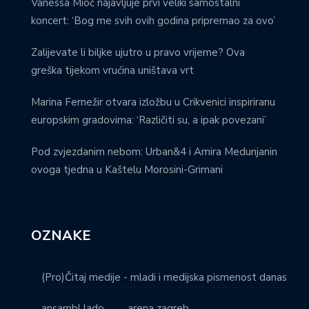
Vanessa Mioč najavljuje prvi veliki samostalni
koncert: ‘Bog me svih ovih godina pripremao za ovo’
Zalijevate li biljke ujutro u pravo vrijeme? Ova
greška tijekom vrućina uništava vrt
Marina Fernežir otvara izložbu u Crikvenici inspiriranu
europskim gradovima: ‘Različiti su, a ipak povezani’
Pod zvjezdanim nebom: Urban&4 i Amira Medunjanin
ovoga tjedna u Kaštelu Morosini-Grimani
OZNAKE
(Pro)Čitaj medije - mladi i medijska pismenost danas
ansambl lado
arena zagreb