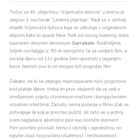
Točno za 40. obljetnicu “Istjerivača duhova“ u kinima je
zaigrao 3. nastavak “Ledena prijetnja“. Radi se o obitelji
mladih Istjerivača duhova koja se udružuje s originalnom
ekipom kako bi spasili New York od novog ledenog doba
izazvanim drevnim demonom
Garrakom
. Roditeljima
željnih nostalgije iz ’80-ih vjerojatno će se svidjeti film, a
oni koji djecu od 11+ godina žele upoznati s laganijim
horor žanrom ovo bi im mogao biti pogodan film.
Dakako, da bi se izbjegle neprospavane noći, pogotovo
kod plahije djece, treba im prvo objasniti da se radi o
izmišljenom svijetu stvorenom maštom i kompjuterskim
vizualnim efektima. Začudo, nema pušenja u filmu (čak se
pohvaljuje lik koji je prestao pušiti), ali zato se u jednoj
sceni naglašava alkoholno piće kao komični element.
Film površno provlači temu o obitelji i zajedništvu, no
najviše izlazi na površinu otuđenost i neshvaćenost