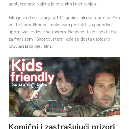
adolescenata, kojima je ovaj film i namijenjen.
Film je za djecu stariju od 11 godina, ali i za roditelje. Ako
volite horor filmove, može vam poslužiti za prigodno
upoznavanje djece sa žanrom. Naravno, tu je i nostalgija
za franšizom “Ghostbusters” koja se dosta uspješno
provlači kroz cijeli film.
Komični i zastrašujući prizori