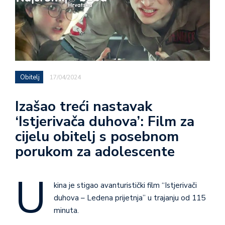
Obitelj
17/04/2024
Izašao treći nastavak
‘Istjerivača duhova’: Film za
cijelu obitelj s posebnom
porukom za adolescente
U
kina je stigao avanturistički film “Istjerivači
duhova – Ledena prijetnja” u trajanju od 115
minuta.