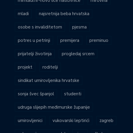
mimladi.hr-novo lice naslovnice
mirovina
mladi
najsretnija beba hrvatska
osobe s invaliditetom
pjesma
potres u petrinji
premijera
preminuo
prijatelji životinja
progledaj srcem
projekt
roditelji
sindikat umirovljenika hrvatske
sonja švec španjol
studenti
udruga slijepih međimurske županije
umirovljenici
vukovarski leptirići
zagreb