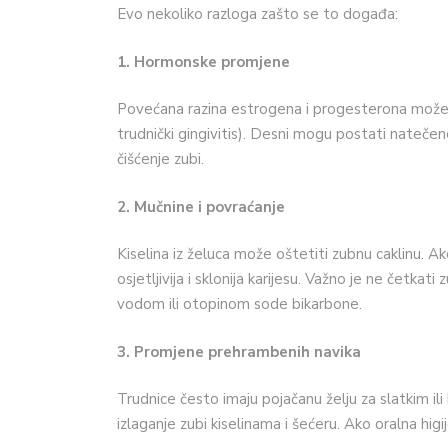
Evo nekoliko razloga zašto se to događa:
1. Hormonske promjene
Povećana razina estrogena i progesterona može uz
trudnički gingivitis). Desni mogu postati natečen
čišćenje zubi.
2. Mučnine i povraćanje
Kiselina iz želuca može oštetiti zubnu caklinu. A
osjetljivija i sklonija karijesu. Važno je ne četka
vodom ili otopinom sode bikarbone.
3. Promjene prehrambenih navika
Trudnice često imaju pojačanu želju za slatkim ili
izlaganje zubi kiselinama i šećeru. Ako oralna higi