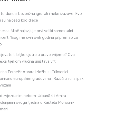
eto donosi bezbrižnu igru, ali i neke izazove: Evo
ji su najčešći kod djece
nessa Mioč najavljuje prvi veliki samostalni
ncert: ‘Bog me svih ovih godina pripremao za
o’
lijevate li biljke ujutro u pravo vrijeme? Ova
eška tijekom vrućina uništava vrt
rina Fernežir otvara izložbu u Crikvenici
spiriranu europskim gradovima: ‘Različiti su, a ipak
vezani’
d zvjezdanim nebom: Urban&4 i Amira
dunjanin ovoga tjedna u Kaštelu Morosini-
imani