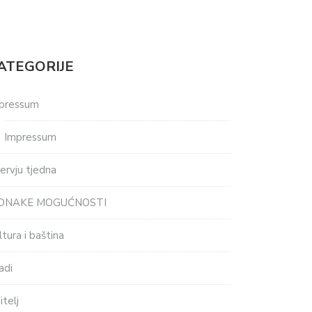
ATEGORIJE
pressum
Impressum
tervju tjedna
EDNAKE MOGUĆNOSTI
ltura i baština
adi
itelj