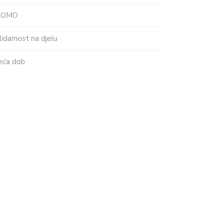
ROMO
lidarnost na djelu
eća dob