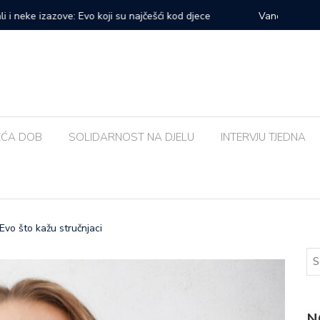
prvi veliki samostalni koncert: ‘Bog me svih ovih godina
Zalijevat
EĆA DOB
SOLIDARNOST NA DJELU
INTERVJU TJEDNA
 Evo što kažu stručnjaci
N