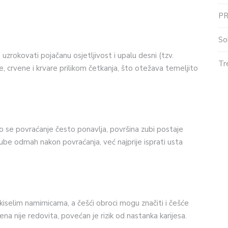
P
So
rokovati pojačanu osjetljivost i upalu desni (tzv.
Tr
e, crvene i krvare prilikom četkanja, što otežava temeljito
ko se povraćanje često ponavlja, površina zubi postaje
ti zube odmah nakon povraćanja, već najprije isprati usta
 kiselim namirnicama, a češći obroci mogu značiti i češće
jena nije redovita, povećan je rizik od nastanka karijesa.