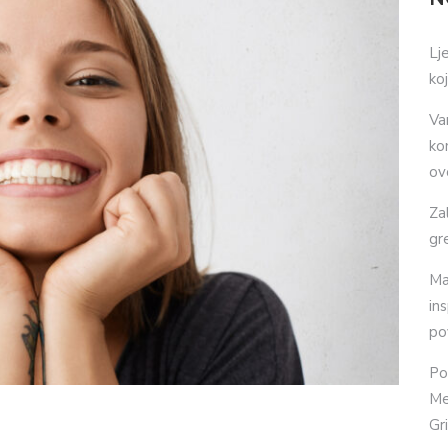
Lj
ko
Va
ko
ov
Za
gr
Ma
in
po
Po
Me
Gr