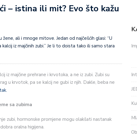
 – istina ili mit? Evo što kažu
K
 žene, ali i mnoge mitove. Jedan od najčešćih glasi: “U
Im
alcij iz majčinih zubi.” Je li to doista tako ili samo stara
In
ij iz majčine prehrane i krvotoka, a ne iz zubi. Zubi su
g u krvotok, pa se kalcij ne gubi iz njih. Dakle, beba ne
J
tak.
Ku
leme sa zubima
Ml
nje zubi, hormonske promjene mogu olakšati nastanak
obra oralna higijena.
Ob