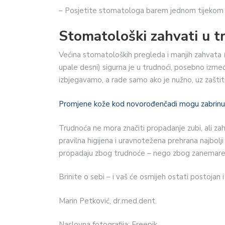
– Posjetite stomatologa barem jednom tijekom 
Stomatološki zahvati u t
Većina stomatoloških pregleda i manjih zahvata (
upale desni)
sigurna je u trudnoći, posebno izme
izbjegavamo, a rade samo ako je nužno, uz zašt
Promjene kože kod novorođenčadi mogu zabrinuti 
Trudnoća ne mora značiti propadanje zubi, ali zah
pravilna higijena i uravnotežena prehrana najbolj
propadaju zbog trudnoće – nego zbog zanemaren
Brinite o sebi – i vaš će osmijeh ostati postojan i 
Marin Petković, dr.med.dent.
Naslovna fotografija: Freepik