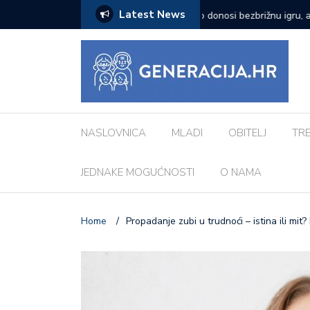
Latest News
zazove: Evo koji su najčešći kod djece
Vanessa Mioč najavljuje 
pripremao za ovo’
NASLOVNICA
MLADI
OBITELJ
TR
JEDNAKE MOGUĆNOSTI
O NAMA
Home
/
Propadanje zubi u trudnoći – istina ili mit?