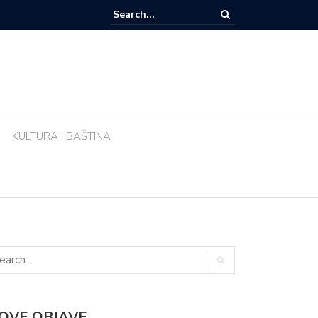
e li biljke ujutro u pravo vrijeme? Ova greška tijekom vrućina uništava vr
KULTURA I BAŠTINA
OVE OBJAVE