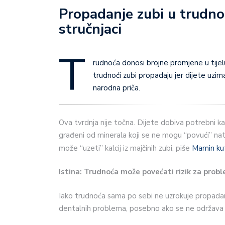
Propadanje zubi u trudnoći
stručnjaci
T
rudnoća donosi brojne promjene u tijelu
trudnoći zubi propadaju jer dijete uzima k
narodna priča.
Ova tvrdnja nije točna. Dijete dobiva potrebni kalc
građeni od minerala koji se ne mogu “povući” natra
može “uzeti” kalcij iz majčinih zubi, piše
Mamin ku
Istina: Trudnoća može povećati rizik za prob
Iako trudnoća sama po sebi ne uzrokuje propada
dentalnih problema, posebno ako se ne održava d