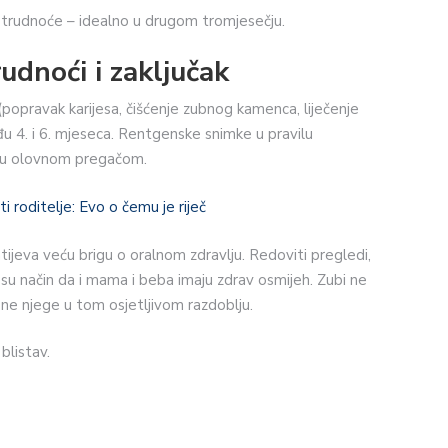
trudnoće – idealno u drugom tromjesečju.
rudnoći
i zaključak
popravak karijesa, čišćenje zubnog kamenca, liječenje
đu 4. i 6. mjeseca. Rentgenske snimke u pravilu
itu olovnom pregačom.
roditelje: Evo o čemu je riječ
tijeva veću brigu o oralnom zdravlju. Redoviti pregledi,
i su način da i mama i beba imaju zdrav osmijeh. Zubi ne
e njege u tom osjetljivom razdoblju.
blistav.