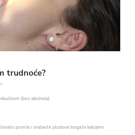
om trudnoće?
m.
 tekućinom (bez alkohola).
 lisnato povrće i orašaste plodove bogate kalcijem.