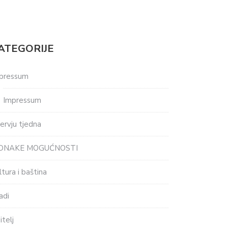
ATEGORIJE
pressum
Impressum
tervju tjedna
EDNAKE MOGUĆNOSTI
ltura i baština
adi
itelj