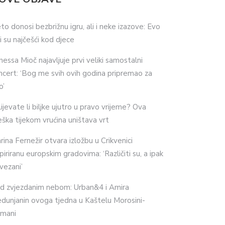
eto donosi bezbrižnu igru, ali i neke izazove: Evo
ji su najčešći kod djece
nessa Mioč najavljuje prvi veliki samostalni
ncert: ‘Bog me svih ovih godina pripremao za
o’
lijevate li biljke ujutro u pravo vrijeme? Ova
eška tijekom vrućina uništava vrt
rina Fernežir otvara izložbu u Crikvenici
spiriranu europskim gradovima: ‘Različiti su, a ipak
vezani’
d zvjezdanim nebom: Urban&4 i Amira
dunjanin ovoga tjedna u Kaštelu Morosini-
imani