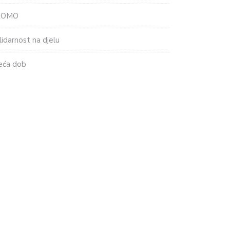
ROMO
lidarnost na djelu
eća dob