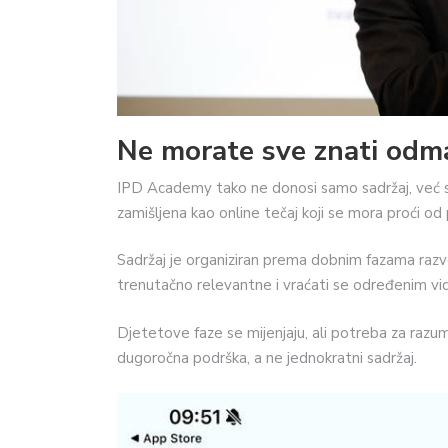
Ne morate sve znati odm
IPD Academy tako ne donosi samo sadržaj, već stru
zamišljena kao online tečaj koji se mora proći od
Sadržaj je organiziran prema dobnim fazama razvoj
trenutačno relevantne i vraćati se određenim vid
Djetetove faze se mijenjaju, ali potreba za razum
dugoročna podrška, a ne jednokratni sadržaj.