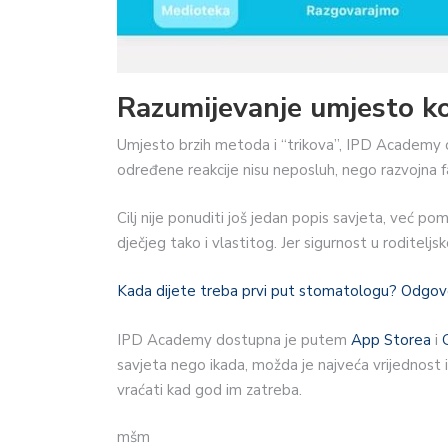
Razumijevanje umjesto k
Umjesto brzih metoda i “trikova”, IPD Academy ob
određene reakcije nisu neposluh, nego razvojna faz
Cilj nije ponuditi još jedan popis savjeta, već po
dječjeg tako i vlastitog. Jer sigurnost u roditeljsk
Kada dijete treba prvi put stomatologu? Odgovo
IPD Academy dostupna je putem
App Storea
i
savjeta nego ikada, možda je najveća vrijednost 
vraćati kad god im zatreba.
mšm