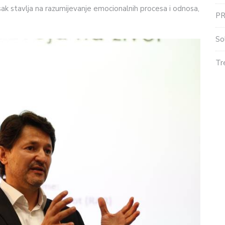
asak stavlja na razumijevanje emocionalnih procesa i odnosa,
P
So
Tr