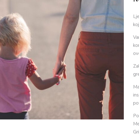
Lj
ko
Va
ko
ov
Za
gr
Ma
in
po
Po
Me
Gr