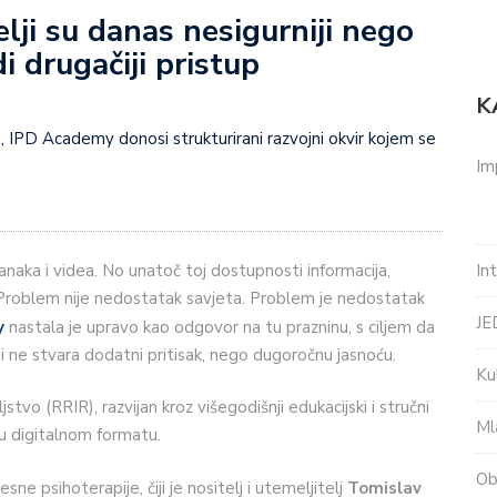
elji su danas nesigurniji nego
i drugačiji pristup
K
IPD Academy donosi strukturirani razvojni okvir kojem se
Im
In
lanaka i videa. No unatoč toj dostupnosti informacija,
đi. Problem nije nedostatak savjeta. Problem je nedostatak
J
y
nastala je upravo kao odgovor na tu prazninu, s ciljem da
i ne stvara dodatni pritisak, nego dugoročnu jasnoću.
Ku
jstvo (RRIR), razvijan kroz višegodišnji edukacijski i stručni
Ml
 u digitalnom formatu.
Ob
ne psihoterapije, čiji je nositelj i utemeljitelj
Tomislav