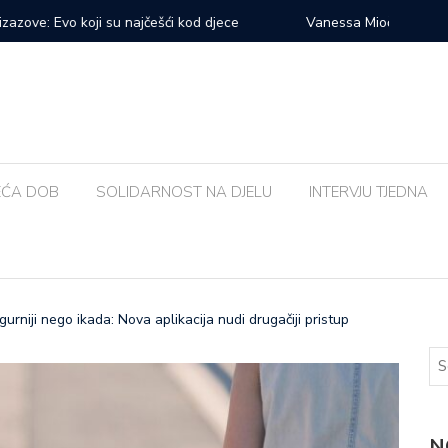
prvi veliki samostalni koncert: ‘Bog me svih ovih godina
Zalijevat
EĆA DOB
SOLIDARNOST NA DJELU
INTERVJU TJEDNA
gurniji nego ikada: Nova aplikacija nudi drugačiji pristup
N