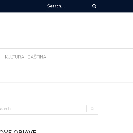
e li biljke ujutro u pravo vrijeme? Ova greška tijekom vrućina uništava vr
KULTURA I BAŠTINA
OVE OBJAVE