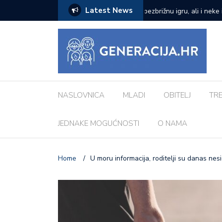
Latest News
zazove: Evo koji su najčešći kod djece
Vanessa Mioč najavljuje 
pripremao za ovo’
NASLOVNICA
MLADI
OBITELJ
TR
JEDNAKE MOGUĆNOSTI
O NAMA
Home
/
U moru informacija, roditelji su danas nesi