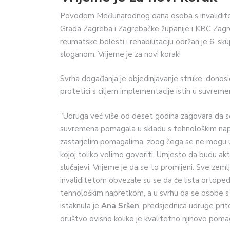
Povodom Međunarodnog dana osoba s invaliditet
Grada Zagreba i Zagrebačke županije i KBC Zagre
reumatske bolesti i rehabilitaciju održan je 6. skup
sloganom: Vrijeme je za novi korak!
Svrha događanja je objedinjavanje struke, donosioca
protetici s ciljem implementacije istih u suvre
“Udruga već više od deset godina zagovara da se
suvremena pomagala u skladu s tehnološkim nap
zastarjelim pomagalima, zbog čega se ne mogu ukl
kojoj toliko volimo govoriti. Umjesto da budu akt
slučajevi. Vrijeme je da se to promijeni. Sve zem
invaliditetom obvezale su se da će lista ortoped
tehnološkim napretkom, a u svrhu da se osobe s 
istaknula je
Ana Sršen
, predsjednica udruge prit
društvo ovisno koliko je kvalitetno njihovo poma