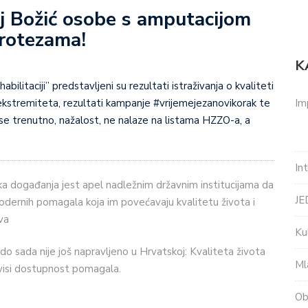
aj Božić osobe s amputacijom
protezama!
K
abilitaciji” predstavljeni su rezultati istraživanja o kvaliteti
Im
ekstremiteta, rezultati kampanje #vrijemejezanovikorak te
se trenutno, nažalost, ne nalaze na listama HZZO-a, a
In
ka događanja jest apel nadležnim državnim institucijama da
J
ernih pomagala koja im povećavaju kvalitetu života i
va
Ku
 do sada nije još napravljeno u Hrvatskoj: Kvaliteta života
Ml
ovisi dostupnost pomagala.
Ob