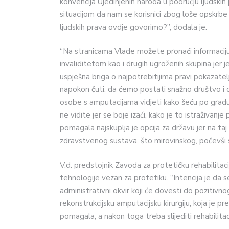
konvencija Ujedinjenih naroda u području ljudskih
situacijom da nam se korisnici zbog loše opskrbe 
ljudskih prava ovdje govorimo?”, dodala je.
“Na stranicama Vlade možete pronaći informaciju
invaliditetom kao i drugih ugroženih skupina jer je
uspješna briga o najpotrebitijima pravi pokazate
napokon čuti, da ćemo postati snažno društvo i d
osobe s amputacijama vidjeti kako šeću po gradu i
ne vidite jer se boje izaći, kako je to istraživanj
pomagala najskuplja je opcija za državu jer na ta
zdravstvenog sustava, što mirovinskog, počevši
V.d. predstojnik Zavoda za protetičku rehabilitacij
tehnologije vezan za protetiku. “Intencija je da 
administrativni okvir koji će dovesti do pozitivno
rekonstrukcijsku amputacijsku kirurgiju, koja je pr
pomagala, a nakon toga treba slijediti rehabilitaci