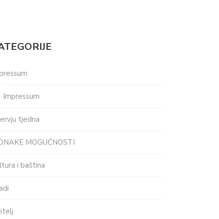
ATEGORIJE
pressum
Impressum
tervju tjedna
EDNAKE MOGUĆNOSTI
ltura i baština
adi
itelj