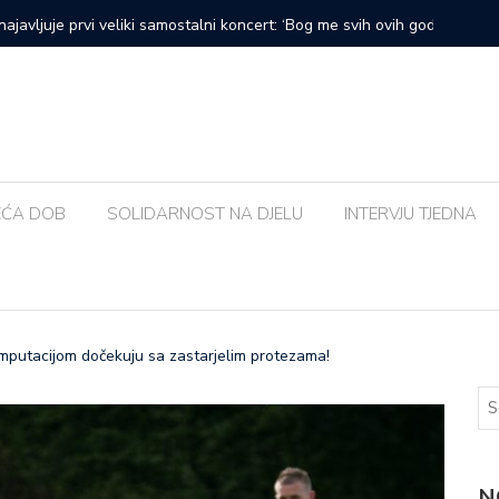
prvi veliki samostalni koncert: ‘Bog me svih ovih godina
Zalijevat
EĆA DOB
SOLIDARNOST NA DJELU
INTERVJU TJEDNA
amputacijom dočekuju sa zastarjelim protezama!
N