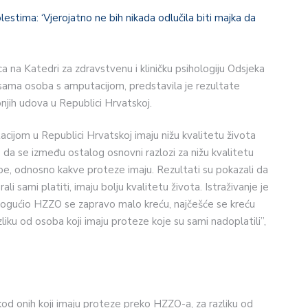
lestima: ‘Vjerojatno ne bih nikada odlučila biti majka da
 na Katedri za zdravstvenu i kliničku psihologiju Odsjeka
i sama osoba s amputacijom, predstavila je rezultate
jih udova u Republici Hrvatskoj.
cijom u Republici Hrvatskoj imaju nižu kvalitetu života
da se između ostalog osnovni razlozi za nižu kvalitetu
be, odnosno kakve proteze imaju. Rezultati su pokazali da
li sami platiti, imaju bolju kvalitetu života. Istraživanje je
omogućio HZZO se zapravo malo kreću, najčešće se kreću
iku od osoba koji imaju proteze koje su sami nadoplatili”,
 kod onih koji imaju proteze preko HZZO-a, za razliku od