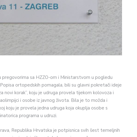
esi u pregovorima sa HZZO-om i Ministarstvom u pogledu
opisa ortopedskih pomagala, bili su glavni pokretači ideje
 novi korak”, koju je udruga provela tijekom kolovoza i
aolimpijci i osobe iz javnog života. Bila je to možda i
j koju je provela jedna udruga koja okuplja osobe s
dinatorica programa u udruzi.
rava, Republika Hrvatska je potpisnica svih šest temeljnih