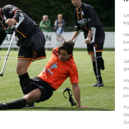
Lj
ko
Va
ko
ov
Za
gr
Ma
in
po
Po
Me
Gr