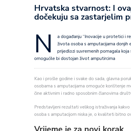
Hrvatska stvarnost: I ov
dočekuju sa zastarjelim 
N
a događanju “Inovacije u protetici i reh
života osoba s amputacijama donjih 
prijedlozi suvremenih pomagala koja 
omogućile bi dostojan život amputircima
Kao i prošle godine i svake do sada, glavna poru
osobama s amputacijama omoguće korištenje mod
čine aktivnim i radno sposobnim članovima društ
Predstavljeni rezultati velikog istraživanja kakvo
osoba s amputacijom niska je, o kvaliteti bitno 
Vrijeme je za novi korak