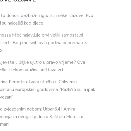
eto donosi bezbrižnu igru, ali i neke izazove: Evo
ji su najčešći kod djece
nessa Mioč najavljuje prvi veliki samostalni
ncert: ‘Bog me svih ovih godina pripremao za
o’
lijevate li biljke ujutro u pravo vrijeme? Ova
eška tijekom vrućina uništava vrt
rina Fernežir otvara izložbu u Crikvenici
spiriranu europskim gradovima: ‘Različiti su, a ipak
vezani’
d zvjezdanim nebom: Urban&4 i Amira
dunjanin ovoga tjedna u Kaštelu Morosini-
imani