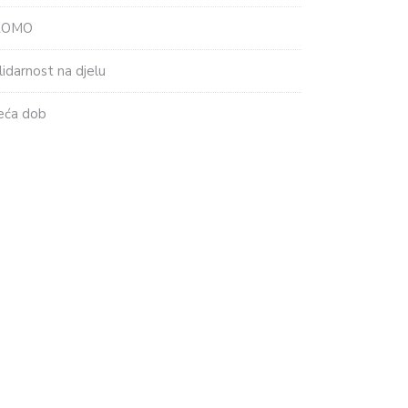
ROMO
lidarnost na djelu
eća dob