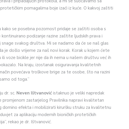
 prava i pripadajućih protokola, a mi se suočavamo sa
protetičkim pomagalima boje izaći iz kuće. O kakvoj zaštiti
 kako se posebna pozornost pridaje se zaštiti osoba s
 kontinuirano podizanje razine zaštite ljudskih prava i
lj snage svakog društva. Mi se nadamo da će se naš glas
a je došlo vrijeme za naš novi korak. Korak u kojem ćete
li voze bicikle jer nije da ih nema u našem društvu već ih
e pokazalo. Na kraju, izostanak osiguravanja kvalitetnih
j način povećava troškove brige za te osobe, što na razini
 samo od toga.”
u dr. sc.
Neven Ištvanović
istaknuo je veliki napredak
se promjenom zastarjelog Pravilnika napravi kvalitetan
g domino efekta i mobilizirati kiruršku struku za kvalitetnu
eduvjet za aplikaciju modernih bioničkih protetičkih
ja”, rekao je dr. Ištvanović.