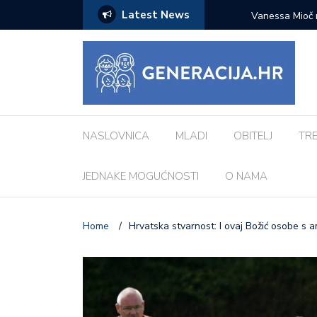
Latest News
zazove: Evo koji su najčešći kod djece
Vanessa Mioč najavljuje 
pripremao za ovo’
NASLOVNICA
MLADI
OBITELJ
TR
JEDNAKE MOGUĆNOSTI
O NAMA
Home
/
Hrvatska stvarnost: I ovaj Božić osobe s 