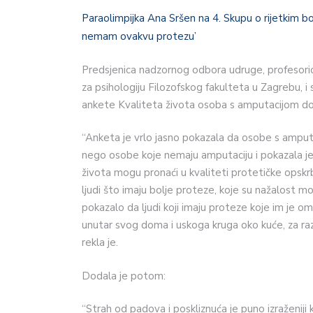
Paraolimpijka Ana Sršen na 4. Skupu o rijetkim bo
nemam ovakvu protezu’
Predsjenica nadzornog odbora udruge, profesorica
za psihologiju Filozofskog fakulteta u Zagrebu, 
ankete Kvaliteta života osoba s amputacijom don
“Anketa je vrlo jasno pokazala da osobe s amputa
nego osobe koje nemaju amputaciju i pokazala je 
života mogu pronaći u kvaliteti protetičke opskr
ljudi što imaju bolje proteze, koje su nažalost mora
pokazalo da ljudi koji imaju proteze koje im je 
unutar svog doma i uskoga kruga oko kuće, za razl
rekla je.
Dodala je potom:
“Strah od padova i poskliznuća je puno izraženiji