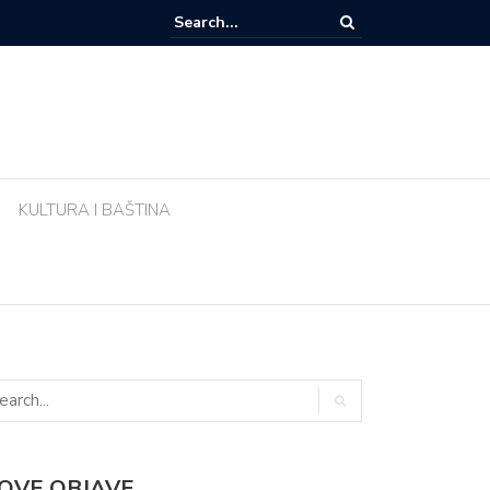
e li biljke ujutro u pravo vrijeme? Ova greška tijekom vrućina uništava vr
KULTURA I BAŠTINA
OVE OBJAVE