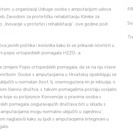
P
om, u organizaciji Udruge osoba s amputacijom udova
b Zavodom za protetičku rehabilitaciju Klinike za
So
 „Inovacije u protetici i rehabilitaciji”, ove godine pod
Tr
 javnih politika i korisnika kako bi se prikazali noviteti u
meni popis ortopedskih pomagala HZZO- a.
 izmijeni Popis ortopedskih pomagala, da se na nju stave
retkom. Osobe s amputacijama u Hrvatskoj opskrbljuju se
jučiti u normalan život tj. onemogućena im je inkluzija, o
ivni članovi društva, s takvim pomagalima postaju socijalni
lje koje su potpisnice Konvencije o pravima osoba s
skih pomagala osiguravajućih društava biti u skladu s
amputacijama mogu normalno uključiti u zajednicu”,
om naglasivši kako su ljudi s amputacijama integrirani u
galo.