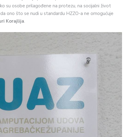
liko su osobe prilagođene na protezu, na socijalni život
ju da ono što se nudi u standardu HZZO-a ne omogućuje
ri Korajlija
.