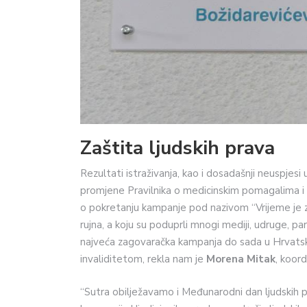
Zaštita ljudskih prava
Rezultati istraživanja, kao i dosadašnji neuspj
promjene Pravilnika o medicinskim pomagalima i P
o pokretanju kampanje pod nazivom “Vrijeme je za
rujna, a koju su poduprli mnogi mediji, udruge, par
najveća zagovaračka kampanja do sada u Hrvatsko
invaliditetom, rekla nam je
Morena Mitak
, koor
“Sutra obilježavamo i Međunarodni dan ljudskih p