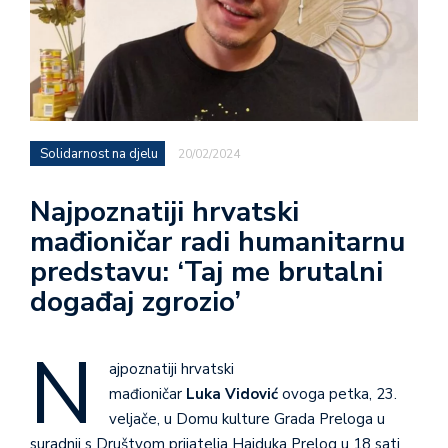
Solidarnost na djelu
20/02/2024
Najpoznatiji hrvatski
mađioničar radi humanitarnu
predstavu: ‘Taj me brutalni
događaj zgrozio’
N
ajpoznatiji hrvatski
mađioničar
Luka
Vidović
ovoga petka, 23.
veljače, u Domu kulture Grada Preloga u
suradnji s Društvom prijatelja Hajduka Prelog u 18 sati