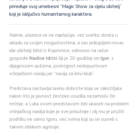
priređuje svoj urnebesni “Magic Show za cijelu obitelj”
koji je isključivo humanitarnog karaktera.
Naime, ulaznica se ne naplaćuje, već svatko donira u
skladu sa svojim mogućnostima, a sav prikupljeni novac
ide obitelji Idrizi iz Koprivnice, odnosno na račun
gospođe
Nadice
Idrizi
čiji je 20-godišnji sin
Igor
, s
dijagnozom autizma, podvrgnut nedopustivom
vršnjačkom nasilju jer “navija za krivi klub”.
Predstava nastavlja lavinu dobrote koja se zakotrljala
nakon što je javnost žestoko osudila nezamisliv čin
mržnje, a Luka ovom predstavom želi ukazati na problem
vršnjačkog nasilja koje je sve prisutnije i cilj mu je pružiti
podršku ne samo Igoru, već svima koji su se susreli s
takvim oblikom agresije.