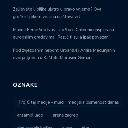
Zalijevate li biljke ujutro u pravo vrijeme? Ova
greška tijekom vrućina uništava vrt
Marina Fernežir otvara izložbu u Crikvenici inspiriranu
europskim gradovima: ‘Različiti su, a ipak povezani’
Pod zvjezdanim nebom: Urban&4 i Amira Medunjanin
ovoga tjedna u Kaštelu Morosini-Grimani
OZNAKE
(Pro)Čitaj medije - mladi i medijska pismenost danas
ansambl lado
arena zagreb
dan crvenih haljina
djeca
film