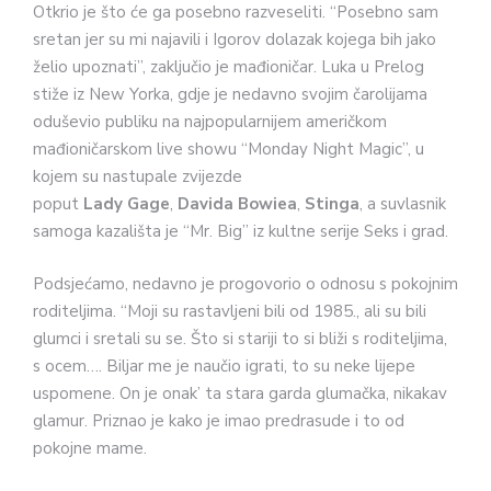
Otkrio je što će ga posebno razveseliti. “Posebno sam
sretan jer su mi najavili i Igorov dolazak kojega bih jako
želio upoznati”, zaključio je mađioničar. Luka u Prelog
stiže iz New Yorka, gdje je nedavno svojim čarolijama
oduševio publiku na najpopularnijem američkom
mađioničarskom live showu “Monday Night Magic”, u
kojem su nastupale zvijezde
poput
Lady
Gage
,
Davida
Bowiea
,
Stinga
, a suvlasnik
samoga kazališta je “Mr. Big” iz kultne serije Seks i grad.
Podsjećamo, nedavno je progovorio o odnosu s pokojnim
roditeljima. “Moji su rastavljeni bili od 1985., ali su bili
glumci i sretali su se. Što si stariji to si bliži s roditeljima,
s ocem…. Biljar me je naučio igrati, to su neke lijepe
uspomene. On je onak’ ta stara garda glumačka, nikakav
glamur. Priznao je kako je imao predrasude i to od
pokojne mame.