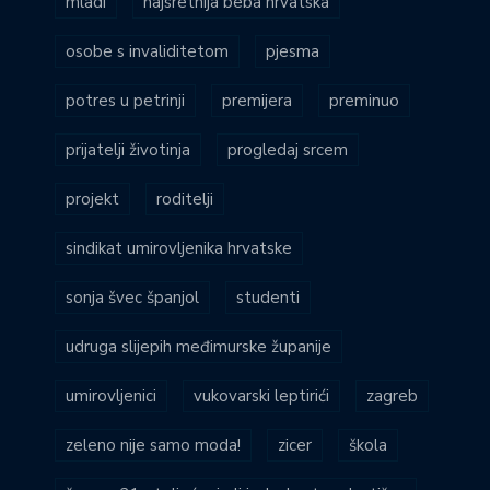
mladi
najsretnija beba hrvatska
osobe s invaliditetom
pjesma
potres u petrinji
premijera
preminuo
prijatelji životinja
progledaj srcem
projekt
roditelji
sindikat umirovljenika hrvatske
sonja švec španjol
studenti
udruga slijepih međimurske županije
umirovljenici
vukovarski leptirići
zagreb
zeleno nije samo moda!
zicer
škola