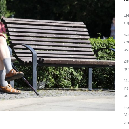
Lj
ko
Va
ko
ov
Za
gr
Ma
in
po
Po
Me
Gr