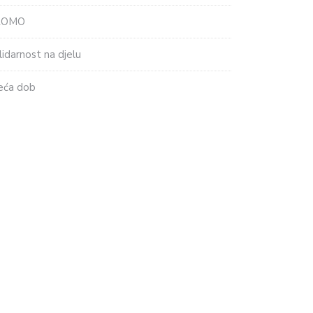
ROMO
lidarnost na djelu
eća dob