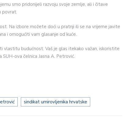
mu smo pridonijeli razvoju svoje zemlje, ali i čitave
 povrat.
ost. Na izbore možete doći u pratnji ili se na vrijeme javite
ana i omogućiti vam glasanje od kuće.
i vlastitu budućnost. Vaš je glas itekako važan, iskoristite
ra SUH-ova čelnica Jasna A. Petrović.
petrović
sindikat umirovljenika hrvatske