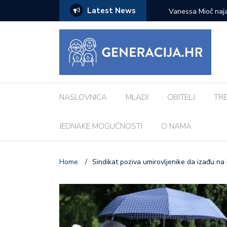
Latest News
zazove: Evo koji su najčešći kod djece
Vanessa Mioč najavljuje 
pripremao za ovo’
NASLOVNICA
MLADI
OBITELJ
TR
JEDNAKE MOGUĆNOSTI
O NAMA
Home
/
Sindikat poziva umirovljenike da izađu na