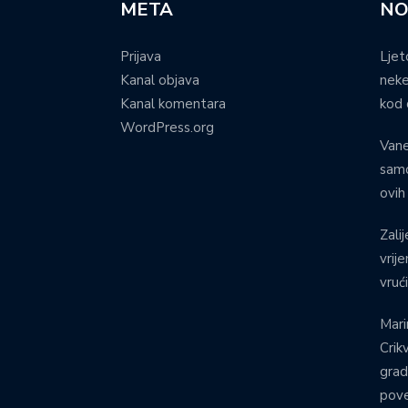
META
NO
Prijava
Ljet
Kanal objava
neke
Kanal komentara
kod 
WordPress.org
Vane
samo
ovih
Zalij
vrij
vruć
Mari
Crik
grad
pove