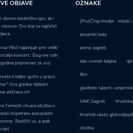
VE OBJAVE
OZNAKE
o donosi bezbrižnu igru, ali i
(Pro)Čitaj medije - mladi 
 izazove: Evo koji su najčešći
djece
ansambl lado
ssa Mioč najavljuje prvi veliki
arena zagreb
stalni koncert: ‘Bog me svih
dan crvenih haljina
dje
 godina pripremao za ovo’
film
evate li biljke ujutro u pravo
eme? Ova greška tijekom
glazbeni talenti i umjetnic
ina uništava vrt
HNK Zagreb
hrvatska
na Fernežir otvara izložbu u
venici inspiriranu europskim
hrvatski savez gluhoslijep
ovima: ‘Različiti su, a ipak
izložba
zani’