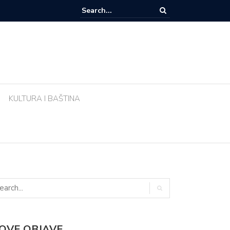
e li biljke ujutro u pravo vrijeme? Ova greška tijekom vrućina uništava vr
KULTURA I BAŠTINA
OVE OBJAVE