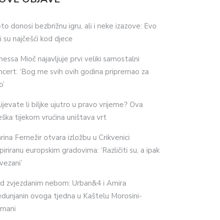
eto donosi bezbrižnu igru, ali i neke izazove: Evo
ji su najčešći kod djece
nessa Mioč najavljuje prvi veliki samostalni
ncert: ‘Bog me svih ovih godina pripremao za
o’
lijevate li biljke ujutro u pravo vrijeme? Ova
eška tijekom vrućina uništava vrt
rina Fernežir otvara izložbu u Crikvenici
spiriranu europskim gradovima: ‘Različiti su, a ipak
vezani’
d zvjezdanim nebom: Urban&4 i Amira
dunjanin ovoga tjedna u Kaštelu Morosini-
imani