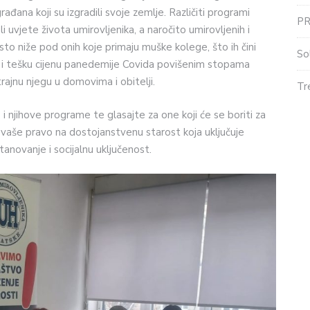
rađana koji su izgradili svoje zemlje. Različiti programi
P
li uvjete života umirovljenika, a naročito umirovljenih i
osto niže pod onih koje primaju muške kolege, što ih čini
So
tili i tešku cijenu panedemije Covida povišenim stopama
rajnu njegu u domovima i obitelji.
Tr
 i njihove programe te glasajte za one koji će se boriti za
vaše pravo na dostojanstvenu starost koja uključuje
tanovanje i socijalnu uključenost.