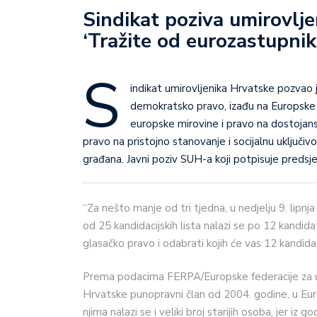
Sindikat poziva umirovlje
‘Tražite od eurozastupni
S
indikat umirovljenika Hrvatske pozvao je
demokratsko pravo, izađu na Europske i
europske mirovine i pravo na dostojans
pravo na pristojno stanovanje i socijalnu uključivo
građana. Javni poziv SUH-a koji potpisuje predsj
“Za nešto manje od tri tjedna, u nedjelju 9. lipnj
od 25 kandidacijskih lista nalazi se po 12 kandida
glasačko pravo i odabrati kojih će vas 12 kandida
Prema podacima FERPA/Europske federacije za umiro
Hrvatske punopravni član od 2004. godine, u Eur
njima nalazi se i veliki broj starijih osoba, jer iz