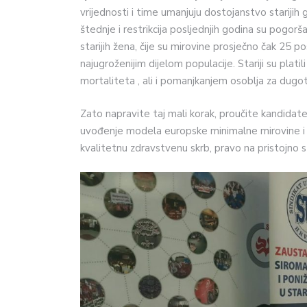
vrijednosti i time umanjuju dostojanstvo starijih g
štednje i restrikcija posljednjih godina su pogorša
starijih žena, čije su mirovine prosječno čak 25 p
najugroženijim dijelom populacije. Stariji su pla
mortaliteta , ali i pomanjkanjem osoblja za dugot
Zato napravite taj mali korak, proučite kandidate
uvođenje modela europske minimalne mirovine i 
kvalitetnu zdravstvenu skrb, pravo na pristojno s