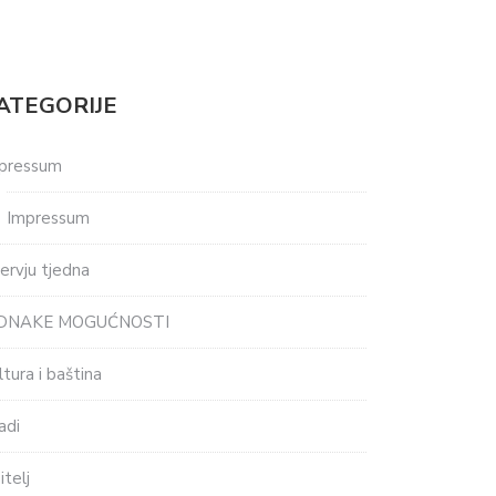
ATEGORIJE
pressum
Impressum
tervju tjedna
EDNAKE MOGUĆNOSTI
ltura i baština
adi
itelj