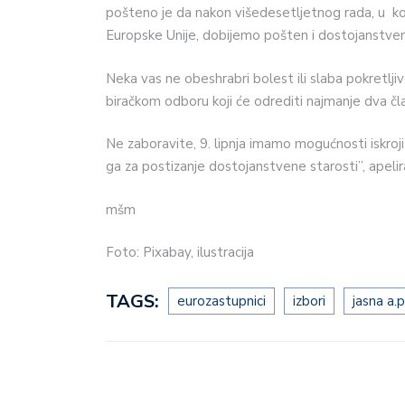
pošteno je da nakon višedesetljetnog rada, u koje
Europske Unije, dobijemo pošten i dostojanstven
Neka vas ne obeshrabri bolest ili slaba pokretljiv
biračkom odboru koji će odrediti najmanje dva čl
Ne zaboravite, 9. lipnja imamo mogućnosti iskrojit
ga za postizanje dostojanstvene starosti”, apeli
mšm
Foto: Pixabay, ilustracija
TAGS:
eurozastupnici
izbori
jasna a.