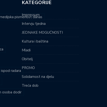
KATEGORIJE
Impressum
i medijska pismenost danas
Intervju tjedna
JEDNAKE MOGUĆNOSTI
Kultura i baština
ca
Mladi
Obitelj
PROMO
i ispod radara
Solidarnost na djelu
Treća dob
ih osoba dodir