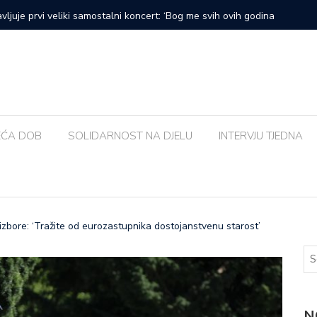
prvi veliki samostalni koncert: ‘Bog me svih ovih godina
Zalijevat
EĆA DOB
SOLIDARNOST NA DJELU
INTERVJU TJEDNA
 izbore: ‘Tražite od eurozastupnika dostojanstvenu starost’
N