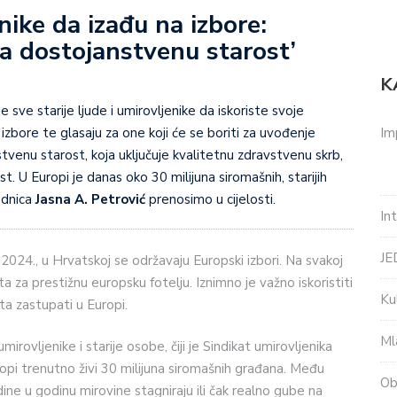
nike da izađu na izbore:
ka dostojanstvenu starost’
K
 sve starije ljude i umirovljenike da iskoriste svoje
Im
zbore te glasaju za one koji će se boriti za uvođenje
tvenu starost, koja uključuje kvalitetnu zdravstvenu skrb,
st. U Europi je danas oko 30 milijuna siromašnih, starijih
ednica
Jasna A. Petrović
prenosimo u cijelosti.
In
J
a 2024., u Hrvatskoj se održavaju Europski izbori. Na svakoj
ta za prestižnu europsku fotelju. Iznimno je važno iskoristiti
Ku
ta zastupati u Europi.
Ml
vljenike i starije osobe, čiji je Sindikat umirovljenika
opi trenutno živi 30 milijuna siromašnih građana. Među
Ob
 godine u godinu mirovine stagniraju ili čak realno gube na