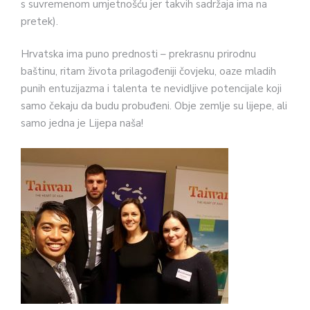
s suvremenom umjetnošću jer takvih sadržaja ima na
pretek).
Hrvatska ima puno prednosti – prekrasnu prirodnu
baštinu, ritam života prilagođeniji čovjeku, oaze mladih
punih entuzijazma i talenta te nevidljive potencijale koji
samo čekaju da budu probuđeni. Obje zemlje su lijepe, ali
samo jedna je Lijepa naša!