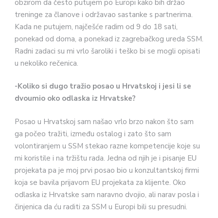
obzirom da često putujem po Europi kako bih držao
treninge za članove i održavao sastanke s partnerima.
Kada ne putujem, najčešće radim od 9 do 18 sati,
ponekad od doma, a ponekad iz zagrebačkog ureda SSM.
Radni zadaci su mi vrlo šaroliki i teško bi se mogli opisati
u nekoliko rečenica.
-Koliko si dugo tražio posao u Hrvatskoj i jesi li se
dvoumio oko odlaska iz Hrvatske?
Posao u Hrvatskoj sam našao vrlo brzo nakon što sam
ga počeo tražiti, između ostalog i zato što sam
volontiranjem u SSM stekao razne kompetencije koje su
mi koristile i na tržištu rada. Jedna od njih je i pisanje EU
projekata pa je moj prvi posao bio u konzultantskoj firmi
koja se bavila prijavom EU projekata za klijente. Oko
odlaska iz Hrvatske sam naravno dvojio, ali narav posla i
činjenica da ću raditi za SSM u Europi bili su presudni.