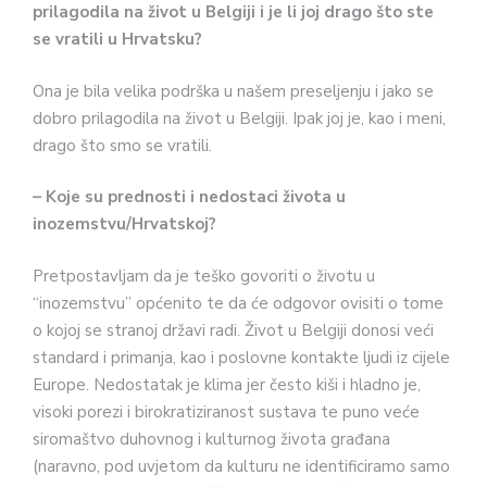
prilagodila na život u Belgiji i je li joj drago što ste
se vratili u Hrvatsku?
Ona je bila velika podrška u našem preseljenju i jako se
dobro prilagodila na život u Belgiji. Ipak joj je, kao i meni,
drago što smo se vratili.
– Koje su prednosti i nedostaci života u
inozemstvu/Hrvatskoj?
Pretpostavljam da je teško govoriti o životu u
“inozemstvu” općenito te da će odgovor ovisiti o tome
o kojoj se stranoj državi radi. Život u Belgiji donosi veći
standard i primanja, kao i poslovne kontakte ljudi iz cijele
Europe. Nedostatak je klima jer često kiši i hladno je,
visoki porezi i birokratiziranost sustava te puno veće
siromaštvo duhovnog i kulturnog života građana
(naravno, pod uvjetom da kulturu ne identificiramo samo