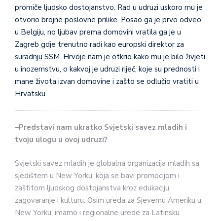
promiče ljudsko dostojanstvo. Rad u udruzi uskoro mu je
otvorio brojne poslovne prilike. Posao ga je prvo odveo
u Belgiju, no ljubav prema domovini vratila ga je u
Zagreb gdje trenutno radi kao europski direktor za
suradnju SSM. Hrvoje nam je otkrio kako mu je bilo živjeti
u inozemstvu, o kakvoj je udruzi riječ, koje su prednosti i
mane života izvan domovine i zašto se odlučio vratiti u
Hrvatsku.
–
Predstavi nam ukratko Svjetski savez mladih i
tvoju ulogu u ovoj udruzi?
Svjetski savez mladih je globalna organizacija mladih sa
sjedištem u New Yorku, koja se bavi promocijom i
zaštitom ljudskog dostojanstva kroz edukaciju,
zagovaranje i kulturu. Osim ureda za Sjevernu Ameriku u
New Yorku, imamo i regionalne urede za Latinsku