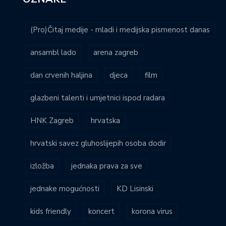
(Pro)Čitaj medije - mladi i medijska pismenost danas
ansambl lado
arena zagreb
dan crvenih haljina
djeca
film
glazbeni talenti i umjetnici ispod radara
HNK Zagreb
hrvatska
hrvatski savez gluhoslijepih osoba dodir
izložba
jednaka prava za sve
jednake mogućnosti
KD Lisinski
kids friendly
koncert
korona virus