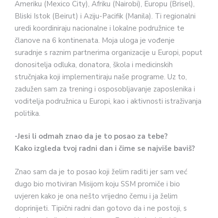
Ameriku (Mexico City), Afriku (Nairobi), Europu (Brisel),
Bliski Istok (Beirut) i Aziju-Pacifik (Manila). Ti regionalni
uredi koordiniraju nacionalne i lokalne podružnice te
članove na 6 kontinenata. Moja uloga je vođenje
suradnje s raznim partnerima organizacije u Europi, poput
donositelja odluka, donatora, škola i medicinskih
stručnjaka koji implementiraju naše programe. Uz to,
zadužen sam za trening i osposobljavanje zaposlenika i
voditelja podružnica u Europi, kao i aktivnosti istraživanja
politika.
-J
esi li odmah znao da je to posao za tebe?
Kako izgleda tvoj radni dan i čime se najviše baviš?
Znao sam da je to posao koji želim raditi jer sam već
dugo bio motiviran Misijom koju SSM promiče i bio
uvjeren kako je ona nešto vrijedno čemu i ja želim
doprinijeti. Tipični radni dan gotovo da i ne postoji, s