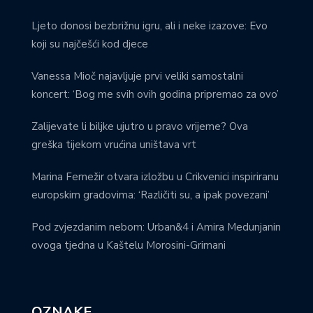
Ljeto donosi bezbrižnu igru, ali i neke izazove: Evo
koji su najčešći kod djece
Vanessa Mioč najavljuje prvi veliki samostalni
koncert: ‘Bog me svih ovih godina pripremao za ovo’
Zalijevate li biljke ujutro u pravo vrijeme? Ova
greška tijekom vrućina uništava vrt
Marina Fernežir otvara izložbu u Crikvenici inspiriranu
europskim gradovima: ‘Različiti su, a ipak povezani’
Pod zvjezdanim nebom: Urban&4 i Amira Medunjanin
ovoga tjedna u Kaštelu Morosini-Grimani
OZNAKE