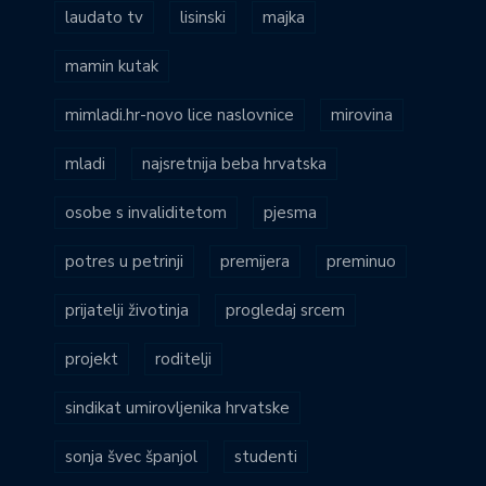
laudato tv
lisinski
majka
mamin kutak
mimladi.hr-novo lice naslovnice
mirovina
mladi
najsretnija beba hrvatska
osobe s invaliditetom
pjesma
potres u petrinji
premijera
preminuo
prijatelji životinja
progledaj srcem
projekt
roditelji
sindikat umirovljenika hrvatske
sonja švec španjol
studenti